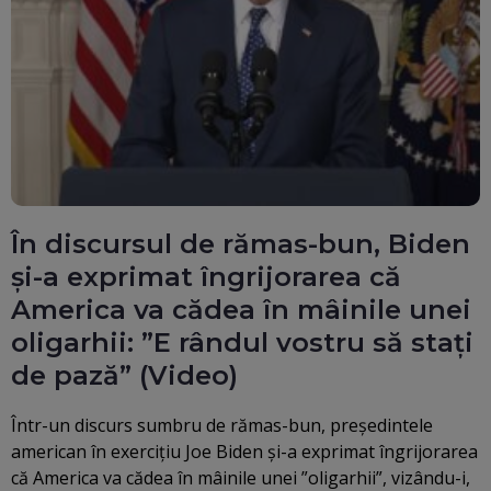
În discursul de rămas-bun, Biden
și-a exprimat îngrijorarea că
America va cădea în mâinile unei
oligarhii: ”E rândul vostru să stați
de pază” (Video)
Într-un discurs sumbru de rămas-bun, președintele
american în exercițiu Joe Biden și-a exprimat îngrijorarea
că America va cădea în mâinile unei ”oligarhii”, vizându-i,