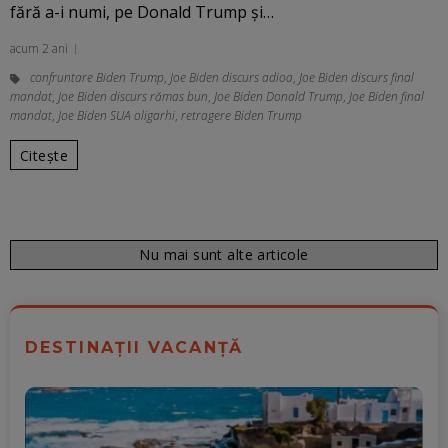
fără a-i numi, pe Donald Trump și…
acum 2 ani
confruntare Biden Trump
,
Joe Biden discurs adioa
,
Joe Biden discurs final
mandat
,
Joe Biden discurs rămas bun
,
Joe Biden Donald Trump
,
Joe Biden final
mandat
,
Joe Biden SUA oligarhi
,
retragere Biden Trump
Citește
Nu mai sunt alte articole
DESTINAȚII VACANȚĂ