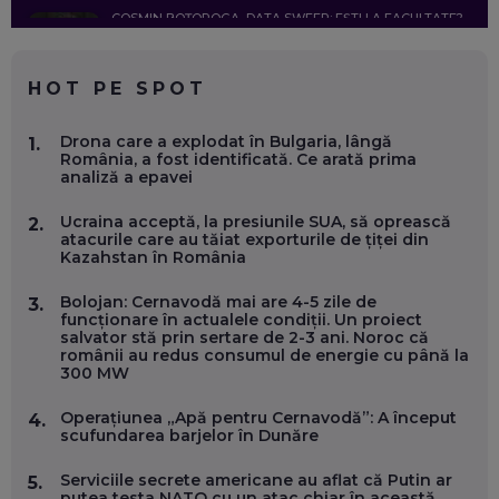
COSMIN BOȚOROGA, DATA SWEEP: EȘTI LA FACULTATE?
CE SĂ FOLOSEȘTI, CÂND ÎȚI TREBUIE CEVA MAI PRECIS CA
CHATGPT
EP. 59
HOT PE SPOT
MARIO GHENEA, COFONDATOR WORKFLOW TIME: CUM
Drona care a explodat în Bulgaria, lângă
1.
FOLOSEȘTI TEHNOLOGIA CA SĂ FII MAI BUN LA JOB. ȘI CUM
România, a fost identificată. Ce arată prima
SE VA SCHIMBA MUNCA, ÎN URMĂTORII ANI
analiză a epavei
EP. 58
Ucraina acceptă, la presiunile SUA, să oprească
2.
atacurile care au tăiat exporturile de țiței din
MARIUS PAȘCULEA, COFONDATOR AL KULTH: CUM
Kazahstan în România
FOLOSEȘTI TEHNOLOGIA CA SĂ ÎȚI DESCHIZI DRUMUL
CĂTRE ARTĂ, LA NIVEL GLOBAL
EP. 57
Bolojan: Cernavodă mai are 4-5 zile de
3.
funcționare în actualele condiții. Un proiect
salvator stă prin sertare de 2-3 ani. Noroc că
românii au redus consumul de energie cu până la
ANDREI AVĂDANEI, BIT SENTINEL: CUM ÎȚI PROTEJEZI
300 MW
EFICIENT VIAȚA ONLINE. ȘI CARE SUNT PRIMII PAȘI ÎNTR-O
CARIERĂ DE „HACKER CU PERMIS”
EP. 56
Operațiunea „Apă pentru Cernavodă”: A început
4.
scufundarea barjelor în Dunăre
DOINA VÎLCEANU, CONTENTSPEED: VREI SUCCES ONLINE?
Serviciile secrete americane au aflat că Putin ar
5.
ÎNVAȚĂ AEO ȘI GEO!
putea testa NATO cu un atac chiar în această