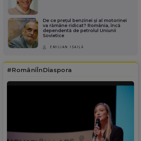
De ce prețul benzinei și al motorinei
va rămâne ridicat? România, încă
dependentă de petrolul Uniunii
Sovietice
EMILIAN ISAILĂ
#RomâniÎnDiaspora