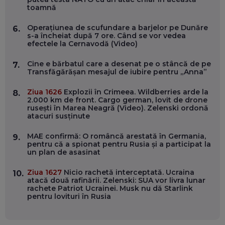
toamnă
EP. 55
Operațiunea de scufundare a barjelor pe Dunăre
6.
s-a încheiat după 7 ore. Când se vor vedea
OLIVIU MATEI, HOLISUN: SOFTWARE DE LA CLUJ PENTRU
efectele la Cernavodă (Video)
WASHINGTON, OCHELARI INTELIGENȚI ȘI FERME
VERTICALE FĂRĂ PĂMÂNT
EP. 54
Cine e bărbatul care a desenat pe o stâncă de pe
7.
Transfăgărășan mesajul de iubire pentru „Anna”
VALENTIN VANCEA, CEO AL PATRIA BANK: AUTOMATIZĂM
Ziua 1626
Explozii în Crimeea. Wildberries arde la
8.
PROCESE, DAR CE FACEM CÂND PICĂ BAZA DE DATE, LA
2.000 km de front. Cargo german, lovit de drone
INSTITUȚIILE STATULUI?
rusești în Marea Neagră (Video). Zelenski ordonă
EP. 53
atacuri susținute
MAE confirmă: O româncă arestată în Germania,
9.
VOICU OPREAN (AROBS): CUM CONSTRUIEȘTI O COMPANIE
pentru că a spionat pentru Rusia și a participat la
GLOBALĂ, FĂRĂ SĂ PIERZI LEGĂTURA CU COMUNITATEA
un plan de asasinat
TA LOCALĂ - ȘI CE SĂ DAI ÎNAPOI
EP. 52
Ziua 1627
Nicio rachetă interceptată. Ucraina
10.
atacă două rafinării. Zelenski: SUA vor livra lunar
ROBERT GRAUR, FOMO: SPEAKERUL PE SCENĂ, INVITATUL
rachete Patriot Ucrainei. Musk nu dă Starlink
ÎN SALĂ, DAR ÎNVĂȚĂM UNII DE LA CEILALȚI. VIN JASON
pentru lovituri în Rusia
DERULO, STEVEN BARTLETT ȘI ALȚI PESTE 60 DE
ANTREPRENORI
EP. 51