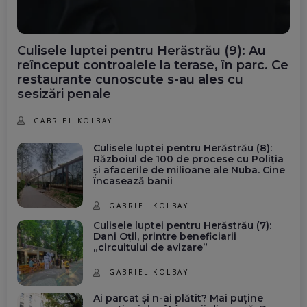
Culisele luptei pentru Herăstrău (9): Au
reînceput controalele la terase, în parc. Ce
restaurante cunoscute s-au ales cu
sesizări penale
GABRIEL KOLBAY
Culisele luptei pentru Herăstrău (8):
Războiul de 100 de procese cu Poliția
și afacerile de milioane ale Nuba. Cine
încasează banii
GABRIEL KOLBAY
Culisele luptei pentru Herăstrău (7):
Dani Oțil, printre beneficiarii
„circuitului de avizare”
GABRIEL KOLBAY
Ai parcat și n-ai plătit? Mai puține