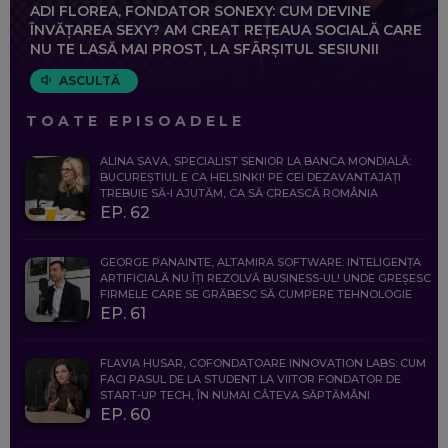
ADI FLOREA, FONDATOR SONEXY: CUM DEVINE
ÎNVĂȚAREA SEXY? AM CREAT REȚEAUA SOCIALĂ CARE
NU TE LASĂ MAI PROST, LA SFÂRȘITUL SESIUNII
ASCULTĂ
TOATE EPISOADELE
ALINA SAVA, SPECIALIST SENIOR LA BANCA MONDIALĂ:
BUCUREȘTIUL E CA HELSINKI! PE CEI DEZAVANTAJAȚI
TREBUIE SĂ-I AJUTĂM, CA SĂ CREASCĂ ROMÂNIA
EP. 62
GEORGE PANAINTE, ALTAMIRA SOFTWARE: INTELIGENȚA
ARTIFICIALĂ NU ÎȚI REZOLVĂ BUSINESS-UL! UNDE GREȘESC
FIRMELE CARE SE GRĂBESC SĂ CUMPERE TEHNOLOGIE
EP. 61
FLAVIA HUSAR, COFONDATOARE INNOVATION LABS: CUM
FACI PASUL DE LA STUDENT LA VIITOR FONDATOR DE
START-UP TECH, ÎN NUMAI CÂTEVA SĂPTĂMÂNI
EP. 60