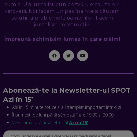
SEAMA CĂ CINEVA ÎNCEARCĂ SĂ TE MANIPULEZE, ONLINE.
cum e. Un jurnalist bun dezvăluie cauzele și
CE-AM ÎNVĂȚAT DIN EPISODUL GEORGESCU
vinovații. Noi facem un pas înainte si căutam
EP. 46
soluții la problemele oamenilor. Facem
jurnalism constructiv.
MIHAI CEPOI, JOBFUL: SCHIMBĂM MODUL ÎN CARE APLICI
LA JOB! CUM DEMONSTREZI ABILITĂȚI ȘI CÂȘTIGI PREMII
Împreună schimbăm lumea în care trăim!
EP. 45
ANTONIO ENACHE, SENSE4FIT: CUM TE AJUTĂ
TEHNOLOGIA SĂ FACI SPORT, SĂ FII MAI COMPETITIV ȘI SĂ
CÂȘTIGI
EP. 44
CRISTIAN GROZEA, BEEFAST: PREGĂTIM CEL MAI BUN
Abonează-te la Newsletter-ul SPOT
DISPECERAT AUTOMAT DE PE PIAȚĂ! CUM POATE
REVOLUȚIONA LIVRĂRILE RAPIDE, DIN ROMÂNIA PÂNĂ ÎN
Azi în 15’
ASIA
EP. 43
Afli în 15 minute tot ce s-a întâmplat important într-o zi
Îl primești de luni până sâmbătă între 19:00 și 20:00
ANDREI NICOARĂ, EXPERT ÎN E-GUVERNARE: N-O SĂ NE
MAI MEARGĂ PREA MULT CU MANȚOGĂRII! DACĂ NU NE
Vezi cum arată newsletter-ul
Azi în 15’
RESPECTĂM OBLIGAȚIILE EUROPENE, VOM AVEA
PROBLEME