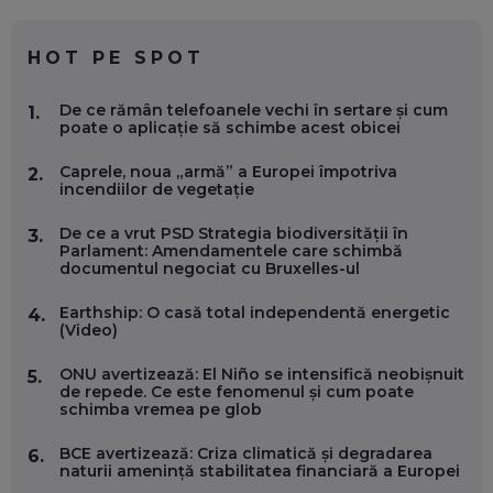
CE SĂ FOLOSEȘTI, CÂND ÎȚI TREBUIE CEVA MAI PRECIS CA
CHATGPT
EP. 59
HOT PE SPOT
MARIO GHENEA, COFONDATOR WORKFLOW TIME: CUM
De ce rămân telefoanele vechi în sertare și cum
1.
FOLOSEȘTI TEHNOLOGIA CA SĂ FII MAI BUN LA JOB. ȘI CUM
poate o aplicație să schimbe acest obicei
SE VA SCHIMBA MUNCA, ÎN URMĂTORII ANI
EP. 58
Caprele, noua „armă” a Europei împotriva
2.
incendiilor de vegetație
MARIUS PAȘCULEA, COFONDATOR AL KULTH: CUM
FOLOSEȘTI TEHNOLOGIA CA SĂ ÎȚI DESCHIZI DRUMUL
De ce a vrut PSD Strategia biodiversității în
3.
CĂTRE ARTĂ, LA NIVEL GLOBAL
Parlament: Amendamentele care schimbă
EP. 57
documentul negociat cu Bruxelles-ul
Earthship: O casă total independentă energetic
4.
ANDREI AVĂDANEI, BIT SENTINEL: CUM ÎȚI PROTEJEZI
(Video)
EFICIENT VIAȚA ONLINE. ȘI CARE SUNT PRIMII PAȘI ÎNTR-O
CARIERĂ DE „HACKER CU PERMIS”
ONU avertizează: El Niño se intensifică neobișnuit
5.
EP. 56
de repede. Ce este fenomenul și cum poate
schimba vremea pe glob
DOINA VÎLCEANU, CONTENTSPEED: VREI SUCCES ONLINE?
BCE avertizează: Criza climatică și degradarea
6.
ÎNVAȚĂ AEO ȘI GEO!
naturii amenință stabilitatea financiară a Europei
EP. 55