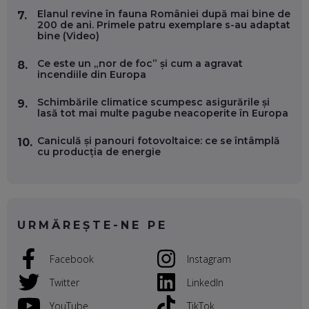
Elanul revine în fauna României după mai bine de
7.
200 de ani. Primele patru exemplare s-au adaptat
OLIVIU MATEI, HOLISUN: SOFTWARE DE LA CLUJ PENTRU
bine (Video)
WASHINGTON, OCHELARI INTELIGENȚI ȘI FERME
VERTICALE FĂRĂ PĂMÂNT
Ce este un „nor de foc” și cum a agravat
8.
EP. 54
incendiile din Europa
Schimbările climatice scumpesc asigurările și
VALENTIN VANCEA, CEO AL PATRIA BANK: AUTOMATIZĂM
9.
lasă tot mai multe pagube neacoperite în Europa
PROCESE, DAR CE FACEM CÂND PICĂ BAZA DE DATE, LA
INSTITUȚIILE STATULUI?
EP. 53
Caniculă și panouri fotovoltaice: ce se întâmplă
10.
cu producția de energie
VOICU OPREAN (AROBS): CUM CONSTRUIEȘTI O COMPANIE
GLOBALĂ, FĂRĂ SĂ PIERZI LEGĂTURA CU COMUNITATEA
TA LOCALĂ - ȘI CE SĂ DAI ÎNAPOI
EP. 52
URMĂREȘTE-NE PE
ROBERT GRAUR, FOMO: SPEAKERUL PE SCENĂ, INVITATUL
ÎN SALĂ, DAR ÎNVĂȚĂM UNII DE LA CEILALȚI. VIN JASON
Facebook
Instagram
DERULO, STEVEN BARTLETT ȘI ALȚI PESTE 60 DE
ANTREPRENORI
EP. 51
Twitter
LinkedIn
YouTube
TikTok
RADU MOȚOC, TECHSOUP: O TREIME DINTRE