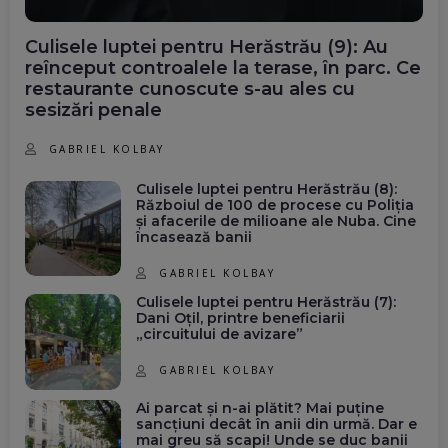
Culisele luptei pentru Herăstrău (9): Au
reînceput controalele la terase, în parc. Ce
restaurante cunoscute s-au ales cu
sesizări penale
GABRIEL KOLBAY
Culisele luptei pentru Herăstrău (8):
Războiul de 100 de procese cu Poliția
și afacerile de milioane ale Nuba. Cine
încasează banii
GABRIEL KOLBAY
Culisele luptei pentru Herăstrău (7):
Dani Oțil, printre beneficiarii
„circuitului de avizare”
GABRIEL KOLBAY
Ai parcat și n-ai plătit? Mai puține
sancțiuni decât în anii din urmă. Dar e
mai greu să scapi! Unde se duc banii