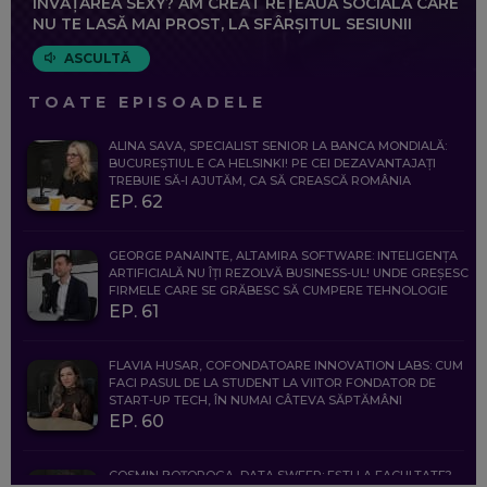
ÎNVĂȚAREA SEXY? AM CREAT REȚEAUA SOCIALĂ CARE
NU TE LASĂ MAI PROST, LA SFÂRȘITUL SESIUNII
ASCULTĂ
TOATE EPISOADELE
ALINA SAVA, SPECIALIST SENIOR LA BANCA MONDIALĂ:
BUCUREȘTIUL E CA HELSINKI! PE CEI DEZAVANTAJAȚI
TREBUIE SĂ-I AJUTĂM, CA SĂ CREASCĂ ROMÂNIA
EP. 62
GEORGE PANAINTE, ALTAMIRA SOFTWARE: INTELIGENȚA
ARTIFICIALĂ NU ÎȚI REZOLVĂ BUSINESS-UL! UNDE GREȘESC
FIRMELE CARE SE GRĂBESC SĂ CUMPERE TEHNOLOGIE
EP. 61
FLAVIA HUSAR, COFONDATOARE INNOVATION LABS: CUM
FACI PASUL DE LA STUDENT LA VIITOR FONDATOR DE
START-UP TECH, ÎN NUMAI CÂTEVA SĂPTĂMÂNI
EP. 60
COSMIN BOȚOROGA, DATA SWEEP: EȘTI LA FACULTATE?