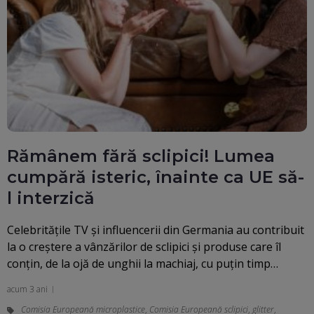
Rămânem fără sclipici! Lumea
cumpără isteric, înainte ca UE să-
l interzică
Celebritățile TV și influencerii din Germania au contribuit
la o creștere a vânzărilor de sclipici și produse care îl
conțin, de la ojă de unghii la machiaj, cu puțin timp…
acum 3 ani
Comisia Europeană microplastice
,
Comisia Europeană sclipici
,
glitter
,