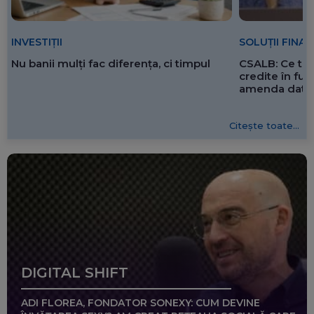
SOLUȚII FINA
INVESTIȚII
CSALB: Ce tre
Nu banii mulți fac diferența, ci timpul
credite în f
amenda dată 
Citește toate...
DIGITAL SHIFT
ADI FLOREA, FONDATOR SONEXY: CUM DEVINE