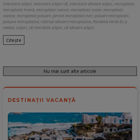
interzicere sclipici
,
interzicere sclipici UE
,
interzicere vânzare sclipici
,
microplastic
,
microplastic hrană
,
microplastic natură
,
microplastic ocean
,
microplastic
oceane
,
microplastic poluare
,
pericol microplastic nori
,
poluare microplastic
,
poluare microplastice
,
restricții vânzare microplastice
,
România Verde Eu și
mediul
,
sclipici
,
UE interdicție sclipici
,
UE vânzare sclipici
Citește
Nu mai sunt alte articole
DESTINAȚII VACANȚĂ