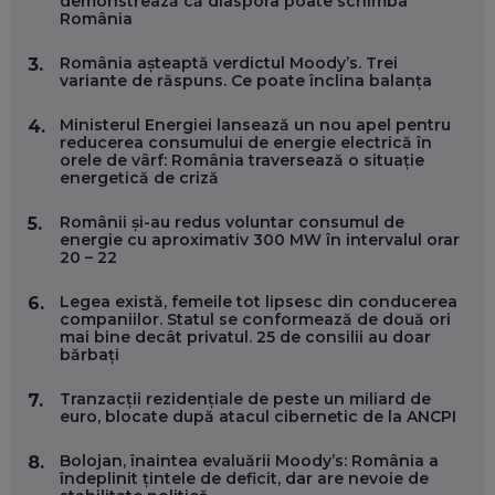
demonstrează că diaspora poate schimba
FOLOSEȘTI TEHNOLOGIA CA SĂ ÎȚI DESCHIZI DRUMUL
România
CĂTRE ARTĂ, LA NIVEL GLOBAL
EP. 57
România așteaptă verdictul Moody’s. Trei
3.
variante de răspuns. Ce poate înclina balanța
ANDREI AVĂDANEI, BIT SENTINEL: CUM ÎȚI PROTEJEZI
EFICIENT VIAȚA ONLINE. ȘI CARE SUNT PRIMII PAȘI ÎNTR-O
Ministerul Energiei lansează un nou apel pentru
4.
CARIERĂ DE „HACKER CU PERMIS”
reducerea consumului de energie electrică în
EP. 56
orele de vârf: România traversează o situație
energetică de criză
DOINA VÎLCEANU, CONTENTSPEED: VREI SUCCES ONLINE?
Românii și-au redus voluntar consumul de
5.
ÎNVAȚĂ AEO ȘI GEO!
energie cu aproximativ 300 MW în intervalul orar
20 – 22
EP. 55
Legea există, femeile tot lipsesc din conducerea
6.
companiilor. Statul se conformează de două ori
OLIVIU MATEI, HOLISUN: SOFTWARE DE LA CLUJ PENTRU
mai bine decât privatul. 25 de consilii au doar
WASHINGTON, OCHELARI INTELIGENȚI ȘI FERME
bărbați
VERTICALE FĂRĂ PĂMÂNT
EP. 54
Tranzacții rezidențiale de peste un miliard de
7.
euro, blocate după atacul cibernetic de la ANCPI
VALENTIN VANCEA, CEO AL PATRIA BANK: AUTOMATIZĂM
PROCESE, DAR CE FACEM CÂND PICĂ BAZA DE DATE, LA
Bolojan, înaintea evaluării Moody’s: România a
8.
INSTITUȚIILE STATULUI?
îndeplinit țintele de deficit, dar are nevoie de
EP. 53