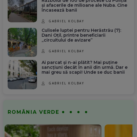
Războiul de 100 de procese cu Poliția
și afacerile de milioane ale Nuba. Cine
încasează banii
GABRIEL KOLBAY
Culisele luptei pentru Herăstrău (7):
Dani Oțil, printre beneficiarii
„circuitului de avizare”
GABRIEL KOLBAY
Ai parcat și n-ai plătit? Mai puține
sancțiuni decât în anii din urmă. Dar e
mai greu să scapi! Unde se duc banii
GABRIEL KOLBAY
ROMÂNIA VERDE