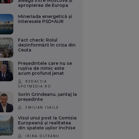
aleagă între Moscova și
apropierea de Europa
Mineriada energetică și
interesele PSD+AUR
Fact check: Rolul
dezinformării în criza din
Ceuta
Președintele care nu se
rușina de nimic este
acum profund jenat
REDACȚIA
SPOTMEDIA.RO
Sorin Grindeanu, șantaj la
președinte
EMILIAN ISAILĂ
Visul unui post la Comisia
Europeană și realitatea
din spatele ușilor închise
IRINA OLTEANU