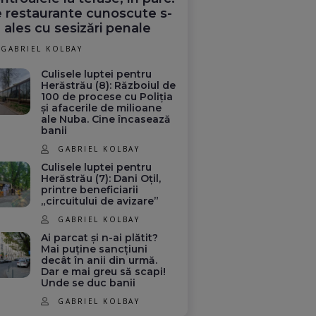
 restaurante cunoscute s-
 ales cu sesizări penale
GABRIEL KOLBAY
Culisele luptei pentru
Herăstrău (8): Războiul de
100 de procese cu Poliția
și afacerile de milioane
ale Nuba. Cine încasează
banii
GABRIEL KOLBAY
Culisele luptei pentru
Herăstrău (7): Dani Oțil,
printre beneficiarii
„circuitului de avizare”
GABRIEL KOLBAY
Ai parcat și n-ai plătit?
Mai puține sancțiuni
decât în anii din urmă.
Dar e mai greu să scapi!
Unde se duc banii
GABRIEL KOLBAY