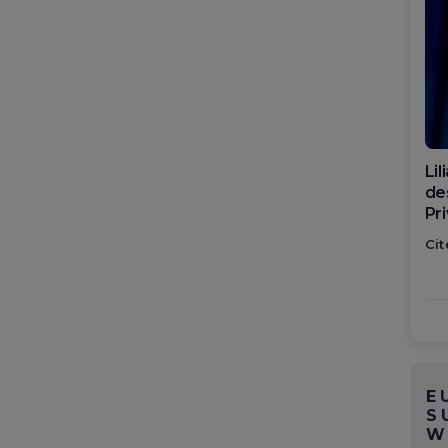
Di
ca
po
Cit
E
S
W