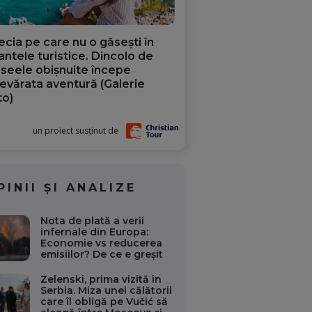
ecia pe care nu o găsești în
iantele turistice. Dincolo de
aseele obișnuite începe
evărata aventură (Galerie
to)
un proiect susținut de
PINII ȘI ANALIZE
Nota de plată a verii
infernale din Europa:
Economie vs reducerea
emisiilor? De ce e greșit
Zelenski, prima vizită în
Serbia. Miza unei călătorii
care îl obligă pe Vučić să