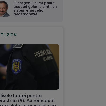
Hidrogenul curat poate
acoperi golurile dintr-un
sistem energetic
decarbonizat
ITIZEN
lisele luptei pentru
răstrău (9): Au reînceput
ntroalele la terase, în parc.