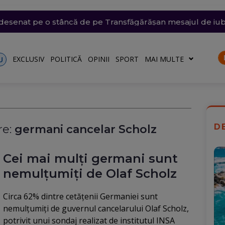
i violente: acoperișuri smulse și mașini avariate în mai mul
e săptămâna viitoare. Accesul se va face în etape. Iată ce s
emii extreme: 39 de grade la umbră, vijelii de 90 km/h și
 desenat pe o stâncă de pe Transfăgărășan mesajul de iu
ăvești, pe care abia o pornise acum câteva zile
o)
EXCLUSIV
POLITICĂ
OPINII
SPORT
MAI MULTE
U
D
e:
germani cancelar Scholz
Cei mai mulți germani sunt
nemulțumiți de Olaf Scholz
Circa 62% dintre cetăţenii Germaniei sunt
nemulţumiţi de guvernul cancelarului Olaf Scholz,
potrivit unui sondaj realizat de institutul INSA