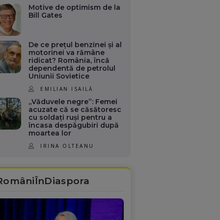
Motive de optimism de la
Bill Gates
De ce prețul benzinei și al
motorinei va rămâne
ridicat? România, încă
dependentă de petrolul
Uniunii Sovietice
EMILIAN ISAILĂ
„Văduvele negre”: Femei
acuzate că se căsătoresc
cu soldați ruși pentru a
încasa despăgubiri după
moartea lor
IRINA OLTEANU
RomâniÎnDiaspora