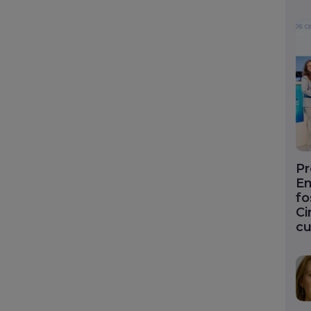
Pr
En
fo
Ci
cu