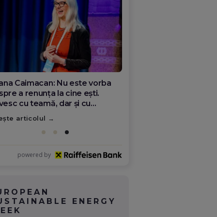
ana Olar, românca de la Google
re demonstrează că diaspora
ate schimba România
ește articolul
powered by
UROPEAN
USTAINABLE ENERGY
EEK