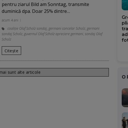
pentru ziarul Bild am Sonntag, transmite
duminică dpa. Doar 25% dintre…
Gr
acum 4 ani
pl
coaliție Olaf Scholz sondaj
,
germani cancelar Scholz
,
germani
tr
sondaj Scholz
,
guvernul Olaf Scholz apreciere germani
,
sondaj Olaf
ad
Scholz
fo
Citește
ai sunt alte articole
O