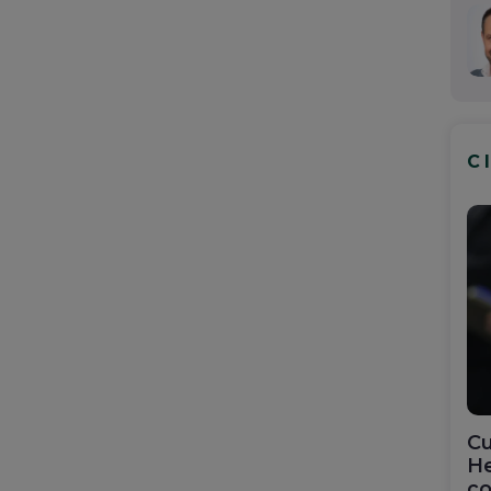
C
Cu
He
co