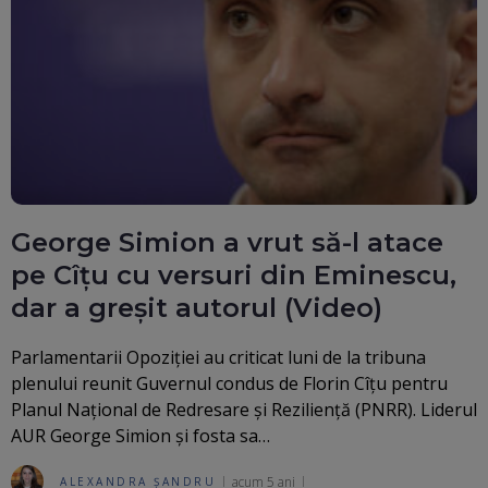
George Simion a vrut să-l atace
pe Cîțu cu versuri din Eminescu,
dar a greșit autorul (Video)
Parlamentarii Opoziției au criticat luni de la tribuna
plenului reunit Guvernul condus de Florin Cîțu pentru
Planul Naţional de Redresare şi Rezilienţă (PNRR). Liderul
AUR George Simion și fosta sa…
acum 5 ani
ALEXANDRA ȘANDRU