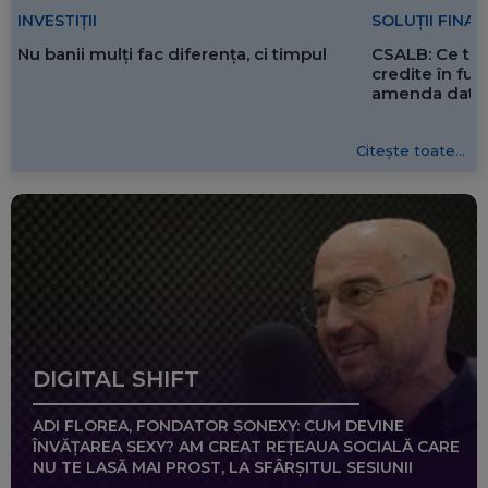
SOLUȚII FINA
INVESTIȚII
CSALB: Ce tre
Nu banii mulți fac diferența, ci timpul
credite în f
amenda dată 
Citește toate...
DIGITAL SHIFT
ADI FLOREA, FONDATOR SONEXY: CUM DEVINE
ÎNVĂȚAREA SEXY? AM CREAT REȚEAUA SOCIALĂ CARE
NU TE LASĂ MAI PROST, LA SFÂRȘITUL SESIUNII