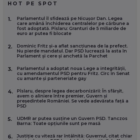
HOT PE SPOT
MARIO GHENEA, COFONDATOR WORKFLOW TIME: CUM
Parlamentul îl sfidează pe Nicușor Dan. Legea
1.
FOLOSEȘTI TEHNOLOGIA CA SĂ FII MAI BUN LA JOB. ȘI CUM
care amână închiderea centralelor pe cărbune a
SE VA SCHIMBA MUNCA, ÎN URMĂTORII ANI
fost adoptată. Pîslaru: Granturi de 5 miliarde de
EP. 58
euro ar putea fi blocate
Dominic Fritz și-a aflat sancțiunea de la prefect.
2.
MARIUS PAȘCULEA, COFONDATOR AL KULTH: CUM
Nu pierde mandatul. Dar PSD lucrează la asta în
FOLOSEȘTI TEHNOLOGIA CA SĂ ÎȚI DESCHIZI DRUMUL
Parlament și cere și anchetă la Parchet
CĂTRE ARTĂ, LA NIVEL GLOBAL
EP. 57
Parlamentul a adoptat noua Lege a integrității,
3.
cu amendamentul PSD pentru Fritz. Circ în Senat
cu amante și parteneriate gay
ANDREI AVĂDANEI, BIT SENTINEL: CUM ÎȚI PROTEJEZI
EFICIENT VIAȚA ONLINE. ȘI CARE SUNT PRIMII PAȘI ÎNTR-O
CARIERĂ DE „HACKER CU PERMIS”
Pîslaru, despre legea decarbonizării: În sfârșit,
4.
EP. 56
avem o aliniere între premier, Guvern și
președintele României. Se vede adevărata față a
PSD
DOINA VÎLCEANU, CONTENTSPEED: VREI SUCCES ONLINE?
ÎNVAȚĂ AEO ȘI GEO!
UDMR ar putea susține un Guvern PSD. Tanczos
5.
Barna: Toate opțiunile sunt pe masă
EP. 55
Justiție cu viteză rar întâlnită: Guvernul, citat chiar
6.