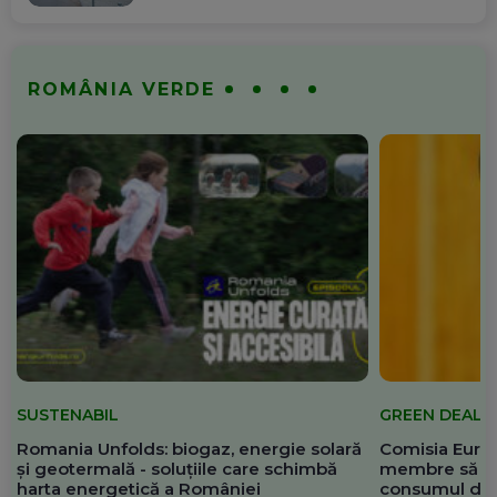
ROMÂNIA VERDE
SUSTENABIL
GREEN DEAL
Romania Unfolds: biogaz, energie solară
Comisia Europ
și geotermală - soluțiile care schimbă
membre să re
harta energetică a României
consumul de 