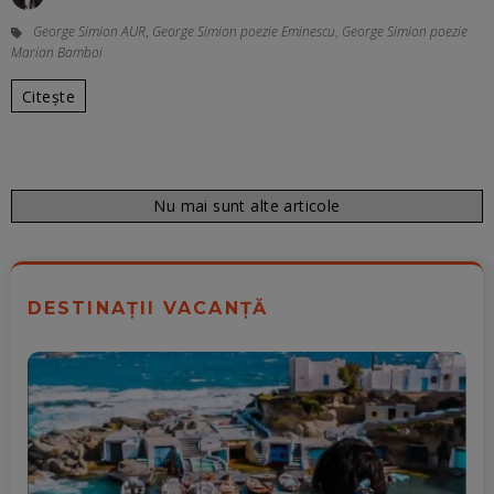
George Simion AUR
,
George Simion poezie Eminescu
,
George Simion poezie
Marian Bamboi
Citește
Nu mai sunt alte articole
DESTINAȚII VACANȚĂ