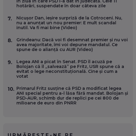
în ziua în care PSD l-a dat în judecată. Cele 11
OLIVIU MATEI, HOLISUN: SOFTWARE DE LA CLUJ PENTRU
hotărâri, suspendate în doar câteva zile
WASHINGTON, OCHELARI INTELIGENȚI ȘI FERME
VERTICALE FĂRĂ PĂMÂNT
EP. 54
Nicușor Dan, ieșire surpriză de la Cotroceni. Nu,
7.
nu a anunțat un nou premier: E mult scandal
inutil. Va fi mai bine (Video)
VALENTIN VANCEA, CEO AL PATRIA BANK: AUTOMATIZĂM
PROCESE, DAR CE FACEM CÂND PICĂ BAZA DE DATE, LA
Grindeanu: Dacă voi fi desemnat premier și nu voi
8.
INSTITUȚIILE STATULUI?
avea majoritate, îmi voi depune mandatul. Ce
EP. 53
spune de o alianță cu AUR (Video)
Legea ANI a picat în Senat. PSD îl acuză pe
9.
VOICU OPREAN (AROBS): CUM CONSTRUIEȘTI O COMPANIE
Bolojan că îl „salvează” pe Fritz, USR spune că a
GLOBALĂ, FĂRĂ SĂ PIERZI LEGĂTURA CU COMUNITATEA
evitat o lege neconstituțională. Cine și cum a
TA LOCALĂ - ȘI CE SĂ DAI ÎNAPOI
votat
EP. 52
Primarul Fritz susține că PSD a modificat legea
10.
ROBERT GRAUR, FOMO: SPEAKERUL PE SCENĂ, INVITATUL
ANI special pentru a-l lăsa fără mandat. Bolojan și
ÎN SALĂ, DAR ÎNVĂȚĂM UNII DE LA CEILALȚI. VIN JASON
PSD-AUR, schimb dur de replici pe cei 800 de
DERULO, STEVEN BARTLETT ȘI ALȚI PESTE 60 DE
milioane de euro din PNRR
ANTREPRENORI
EP. 51
RADU MOȚOC, TECHSOUP: O TREIME DINTRE
PARTICIPANȚII LA DEZBATERILE DE PE REȚELE SOCIALE
ȚIPĂ, CU FEȚELE ACOPERITE. CUM ÎNVĂȚĂM SĂ DISCUTĂM
URMĂREȘTE-NE PE