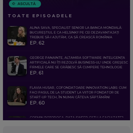
ASCULTĂ
TOATE EPISOADELE
ALINA SAVA, SPECIALIST SENIOR LA BANCA MONDIALĂ:
BUCUREȘTIUL E CA HELSINKI! PE CEI DEZAVANTAJAȚI
TREBUIE SĂ-I AJUTĂM, CA SĂ CREASCĂ ROMÂNIA
EP. 62
GEORGE PANAINTE, ALTAMIRA SOFTWARE: INTELIGENȚA
ARTIFICIALĂ NU ÎȚI REZOLVĂ BUSINESS-UL! UNDE GREȘESC
FIRMELE CARE SE GRĂBESC SĂ CUMPERE TEHNOLOGIE
EP. 61
FLAVIA HUSAR, COFONDATOARE INNOVATION LABS: CUM
FACI PASUL DE LA STUDENT LA VIITOR FONDATOR DE
START-UP TECH, ÎN NUMAI CÂTEVA SĂPTĂMÂNI
EP. 60
COSMIN BOȚOROGA, DATA SWEEP: EȘTI LA FACULTATE?
CE SĂ FOLOSEȘTI, CÂND ÎȚI TREBUIE CEVA MAI PRECIS CA
CHATGPT
EP. 59