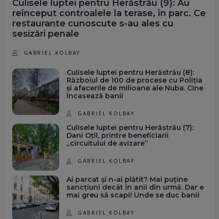
Culisele luptei pentru Herăstrău (9): Au
reînceput controalele la terase, în parc. Ce
restaurante cunoscute s-au ales cu
sesizări penale
GABRIEL KOLBAY
Culisele luptei pentru Herăstrău (8):
Războiul de 100 de procese cu Poliția
și afacerile de milioane ale Nuba. Cine
încasează banii
GABRIEL KOLBAY
Culisele luptei pentru Herăstrău (7):
Dani Oțil, printre beneficiarii
„circuitului de avizare”
GABRIEL KOLBAY
Ai parcat și n-ai plătit? Mai puține
sancțiuni decât în anii din urmă. Dar e
mai greu să scapi! Unde se duc banii
GABRIEL KOLBAY