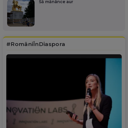
Să mănânce aur
#RomâniÎnDiaspora