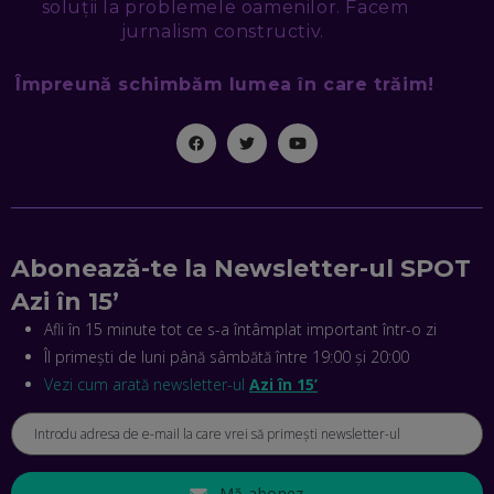
soluții la problemele oamenilor. Facem
MIHAI CEPOI, JOBFUL: SCHIMBĂM MODUL ÎN CARE APLICI
jurnalism constructiv.
LA JOB! CUM DEMONSTREZI ABILITĂȚI ȘI CÂȘTIGI PREMII
EP. 45
Împreună schimbăm lumea în care trăim!
ANTONIO ENACHE, SENSE4FIT: CUM TE AJUTĂ
TEHNOLOGIA SĂ FACI SPORT, SĂ FII MAI COMPETITIV ȘI SĂ
CÂȘTIGI
EP. 44
CRISTIAN GROZEA, BEEFAST: PREGĂTIM CEL MAI BUN
DISPECERAT AUTOMAT DE PE PIAȚĂ! CUM POATE
Abonează-te la Newsletter-ul SPOT
REVOLUȚIONA LIVRĂRILE RAPIDE, DIN ROMÂNIA PÂNĂ ÎN
ASIA
Azi în 15’
EP. 43
Afli în 15 minute tot ce s-a întâmplat important într-o zi
ANDREI NICOARĂ, EXPERT ÎN E-GUVERNARE: N-O SĂ NE
Îl primești de luni până sâmbătă între 19:00 și 20:00
MAI MEARGĂ PREA MULT CU MANȚOGĂRII! DACĂ NU NE
RESPECTĂM OBLIGAȚIILE EUROPENE, VOM AVEA
Vezi cum arată newsletter-ul
Azi în 15’
PROBLEME
EP. 42
MIHAELA BÎCIU, INVESTIMENTAL: BURSA E PENTRU TOȚI
Mă abonez
ROMÂNII! CUM ÎNVEȚI SĂ INVESTEȘTI