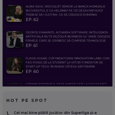
ALINA SAVA, SPECIALIST SENIOR LA BANCA MONDIALĂ:
BUCUREȘTIUL E CA HELSINKI! PE CEI DEZAVANTAJAȚI
TREBUIE SĂ-I AJUTĂM, CA SĂ CREASCĂ ROMÂNIA
EP. 62
GEORGE PANAINTE, ALTAMIRA SOFTWARE: INTELIGENȚA
ARTIFICIALĂ NU ÎȚI REZOLVĂ BUSINESS-UL! UNDE GREȘESC
FIRMELE CARE SE GRĂBESC SĂ CUMPERE TEHNOLOGIE
EP. 61
FLAVIA HUSAR, COFONDATOARE INNOVATION LABS: CUM
FACI PASUL DE LA STUDENT LA VIITOR FONDATOR DE
START-UP TECH, ÎN NUMAI CÂTEVA SĂPTĂMÂNI
EP. 60
COSMIN BOȚOROGA, DATA SWEEP: EȘTI LA FACULTATE?
CE SĂ FOLOSEȘTI, CÂND ÎȚI TREBUIE CEVA MAI PRECIS CA
CHATGPT
EP. 59
HOT PE SPOT
MARIO GHENEA, COFONDATOR WORKFLOW TIME: CUM
Cel mai bine plătit jucător din Superliga și-a
1.
FOLOSEȘTI TEHNOLOGIA CA SĂ FII MAI BUN LA JOB. ȘI CUM