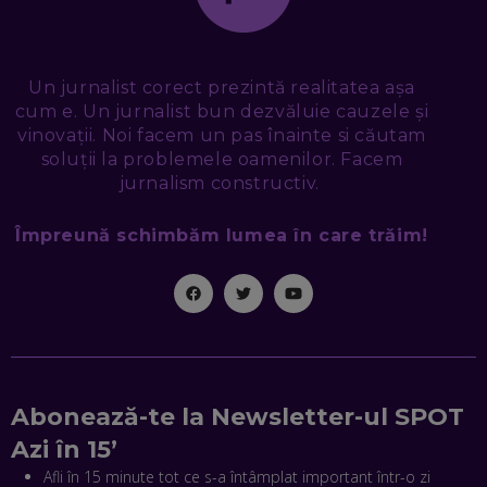
PROMOVAREA ONLINE. 3 PAȘI CA SĂ RECUNOȘTI „ȚEPARII”
DIN MARKETINGUL DIGITAL
EP. 49
Un jurnalist corect prezintă realitatea așa
TUDOR MIHĂILESCU, FRESHFUL BY EMAG: MAGAZINUL
cum e. Un jurnalist bun dezvăluie cauzele și
VIITORULUI NU ARE TRILIOANE DE PRODUSE. DAR ARE
vinovații. Noi facem un pas înainte si căutam
EXACT CE ÎȚI DOREȘTI
EP. 48
soluții la problemele oamenilor. Facem
jurnalism constructiv.
EDUARD DUMITRAȘCU, ASOCIAȚIA ROMÂNĂ PENTRU
SMART CITY: CUM SE NAȘTE UN ORAȘ INTELIGENT. CE „NU
Împreună schimbăm lumea în care trăim!
PUȘCĂ” LA NOI. ÎN CE DEȘERT SE CONSTRUIEȘTE CEL MAI
MARE „ORAȘ COGNITIV” DIN ISTORIE
EP. 47
NICOLAE ȚIBRIGAN, DIGITAL FORENSIC TEAM: CUM ÎȚI DAI
SEAMA CĂ CINEVA ÎNCEARCĂ SĂ TE MANIPULEZE, ONLINE.
CE-AM ÎNVĂȚAT DIN EPISODUL GEORGESCU
EP. 46
Abonează-te la Newsletter-ul SPOT
MIHAI CEPOI, JOBFUL: SCHIMBĂM MODUL ÎN CARE APLICI
Azi în 15’
LA JOB! CUM DEMONSTREZI ABILITĂȚI ȘI CÂȘTIGI PREMII
Afli în 15 minute tot ce s-a întâmplat important într-o zi
EP. 45