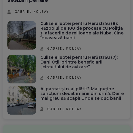
sesizări penale
GABRIEL KOLBAY
Culisele luptei pentru Herăstrău (8):
Războiul de 100 de procese cu Poliția
și afacerile de milioane ale Nuba. Cine
încasează banii
GABRIEL KOLBAY
Culisele luptei pentru Herăstrău (7):
Dani Oțil, printre beneficiarii
„circuitului de avizare”
GABRIEL KOLBAY
Ai parcat și n-ai plătit? Mai puține
sancțiuni decât în anii din urmă. Dar e
mai greu să scapi! Unde se duc banii
GABRIEL KOLBAY