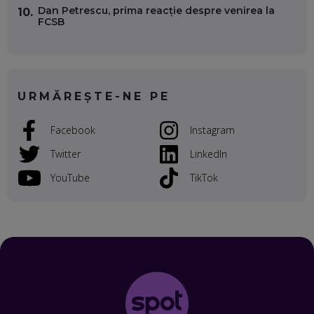
Dan Petrescu, prima reacție despre venirea la
10.
FCSB
VALENTIN VANCEA, CEO AL PATRIA BANK: AUTOMATIZĂM
PROCESE, DAR CE FACEM CÂND PICĂ BAZA DE DATE, LA
INSTITUȚIILE STATULUI?
EP. 53
URMĂREȘTE-NE PE
VOICU OPREAN (AROBS): CUM CONSTRUIEȘTI O COMPANIE
GLOBALĂ, FĂRĂ SĂ PIERZI LEGĂTURA CU COMUNITATEA
TA LOCALĂ - ȘI CE SĂ DAI ÎNAPOI
Facebook
Instagram
EP. 52
Twitter
LinkedIn
ROBERT GRAUR, FOMO: SPEAKERUL PE SCENĂ, INVITATUL
ÎN SALĂ, DAR ÎNVĂȚĂM UNII DE LA CEILALȚI. VIN JASON
YouTube
TikTok
DERULO, STEVEN BARTLETT ȘI ALȚI PESTE 60 DE
ANTREPRENORI
EP. 51
RADU MOȚOC, TECHSOUP: O TREIME DINTRE
PARTICIPANȚII LA DEZBATERILE DE PE REȚELE SOCIALE
ȚIPĂ, CU FEȚELE ACOPERITE. CUM ÎNVĂȚĂM SĂ DISCUTĂM
ȘI SĂ DECIDEM
EP. 50
CRISTIAN CHINA BIRTA, KOOPERATIVA 2.0: CUM ÎȚI FACI