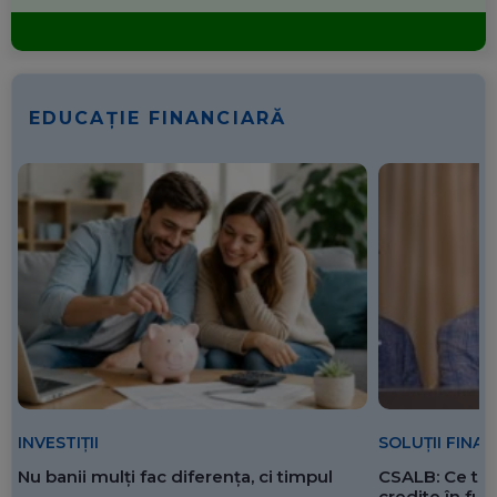
EDUCAȚIE FINANCIARĂ
SOLUȚII FINA
INVESTIȚII
CSALB: Ce tre
Nu banii mulți fac diferența, ci timpul
credite în f