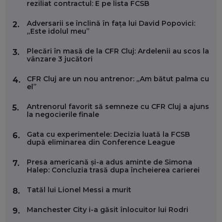
reziliat contractul: E pe lista FCSB
SE VA SCHIMBA MUNCA, ÎN URMĂTORII ANI
EP. 58
Adversarii se înclină în fața lui David Popovici:
2.
„Este idolul meu”
MARIUS PAȘCULEA, COFONDATOR AL KULTH: CUM
FOLOSEȘTI TEHNOLOGIA CA SĂ ÎȚI DESCHIZI DRUMUL
Plecări în masă de la CFR Cluj: Ardelenii au scos la
3.
CĂTRE ARTĂ, LA NIVEL GLOBAL
vânzare 3 jucători
EP. 57
CFR Cluj are un nou antrenor: „Am bătut palma cu
4.
el”
ANDREI AVĂDANEI, BIT SENTINEL: CUM ÎȚI PROTEJEZI
EFICIENT VIAȚA ONLINE. ȘI CARE SUNT PRIMII PAȘI ÎNTR-O
Antrenorul favorit să semneze cu CFR Cluj a ajuns
5.
CARIERĂ DE „HACKER CU PERMIS”
la negocierile finale
EP. 56
Gata cu experimentele: Decizia luată la FCSB
6.
după eliminarea din Conference League
DOINA VÎLCEANU, CONTENTSPEED: VREI SUCCES ONLINE?
ÎNVAȚĂ AEO ȘI GEO!
Presa americană și-a adus aminte de Simona
EP. 55
7.
Halep: Concluzia trasă dupa încheierea carierei
Tatăl lui Lionel Messi a murit
8.
OLIVIU MATEI, HOLISUN: SOFTWARE DE LA CLUJ PENTRU
WASHINGTON, OCHELARI INTELIGENȚI ȘI FERME
VERTICALE FĂRĂ PĂMÂNT
Manchester City i-a găsit înlocuitor lui Rodri
9.
EP. 54