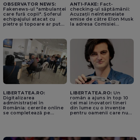
OBSERVATOR NEWS:
ANTI-FAKE:
Fact-
Fakenews-ul "ambulanței
checking-ul săptămânii:
care fură copii". Șoferul
Acuzații neîntemeiate
echipajului atacat cu
emise de către Elon Musk
pietre și topoare ar putea
la adresa Comisiei
rămâne orb
Europene despre oferta
unui „acord secret”
pentru instaurarea
„cenzurii” pe platforma X
LIBERTATEA.RO:
LIBERTATEA.RO:
Un
Digitalizarea
român a ajuns în top 10
administrației în
cei mai inovatori tineri
România: cererile online
din lume cu o invenție
se completează pe
pentru oamenii care nu
calculatoarele de la
văd: „Are o misiune
ghișee
clară”