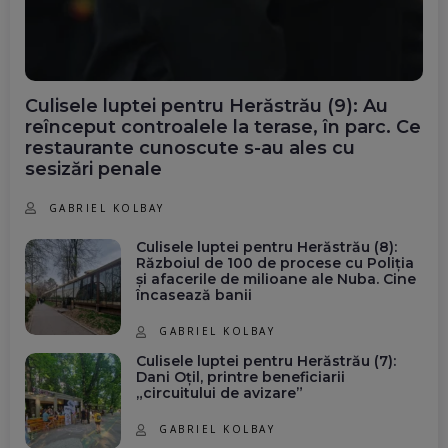
Culisele luptei pentru Herăstrău (9): Au
reînceput controalele la terase, în parc. Ce
restaurante cunoscute s-au ales cu
sesizări penale
GABRIEL KOLBAY
Culisele luptei pentru Herăstrău (8):
Războiul de 100 de procese cu Poliția
și afacerile de milioane ale Nuba. Cine
încasează banii
GABRIEL KOLBAY
Culisele luptei pentru Herăstrău (7):
Dani Oțil, printre beneficiarii
„circuitului de avizare”
GABRIEL KOLBAY