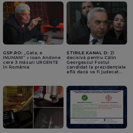
GSP.RO:
„Gata, e
STIRILE KANAL D:
Zi
INUMAN!” » Ioan Andone
decisivă pentru Călin
cere 3 măsuri URGENTE
Georgescu! Fostul
în România
candidat la prezidențiale
află dacă va fi judecat
pentru tentativă de
lovitură de stat