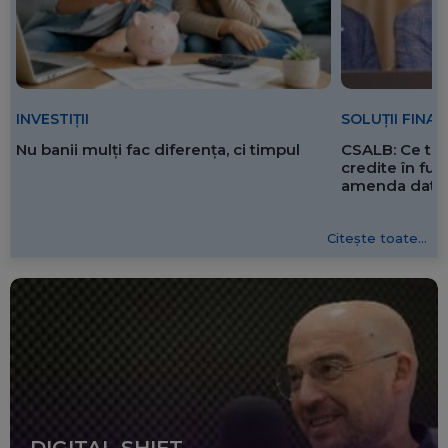
SOLUȚII FINA
INVESTIȚII
CSALB: Ce tre
Nu banii mulți fac diferența, ci timpul
credite în f
amenda dată 
Citește toate...
DIGITAL SHIFT