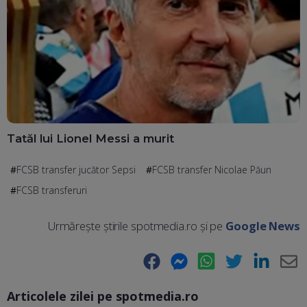
Tatăl lui Lionel Messi a murit
FCSB transfer jucător Sepsi
FCSB transfer Nicolae Păun
FCSB transferuri
Urmărește știrile spotmedia.ro și pe
Google News
Facebook
Messenger
WhatsApp
Twitter
LinkedIn
E-
Articolele zilei pe spotmedia.ro
Ma