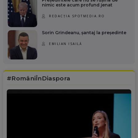
Președintele care nu se rușina de
nimic este acum profund jenat
REDACȚIA SPOTMEDIA.RO
Sorin Grindeanu, șantaj la președinte
EMILIAN ISAILĂ
#RomâniÎnDiaspora