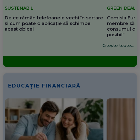
SUSTENABIL
GREEN DEAL
De ce rămân telefoanele vechi în sertare
Comisia Europ
și cum poate o aplicație să schimbe
membre să re
acest obicei
consumul de 
posibil"
Citește toate...
EDUCAȚIE FINANCIARĂ