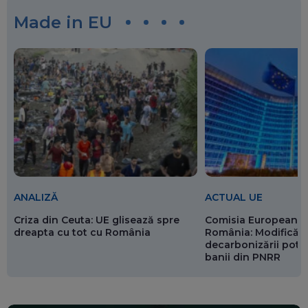
Made in EU
ANALIZĂ
ACTUAL UE
Criza din Ceuta: UE glisează spre
Comisia Europeană 
dreapta cu tot cu România
România: Modificări
decarbonizării pot p
banii din PNRR