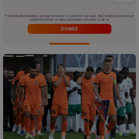
*
Continuând donația, accepți
termenii si condițiile
site-ului. Poți vedea în
politica de
confidențialitate
ce date personale colectăm și de ce.
DONEZ