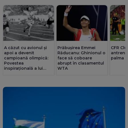
A căzut cu avionul și
Prăbușirea Emmei
CFR Clu
apoi a devenit
Răducanu: Ghinionul o
antreno
campioană olimpică:
face să coboare
palma c
Povestea
abrupt în clasamentul
inspirațională a lui
WTA
Betty Robinson