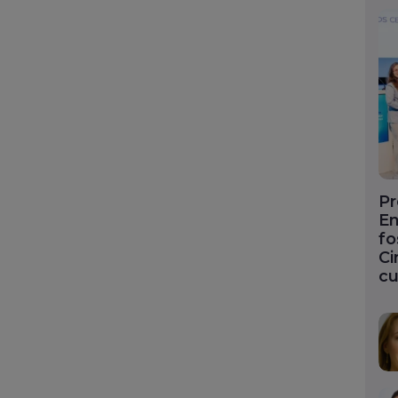
Pr
En
fo
Ci
cu