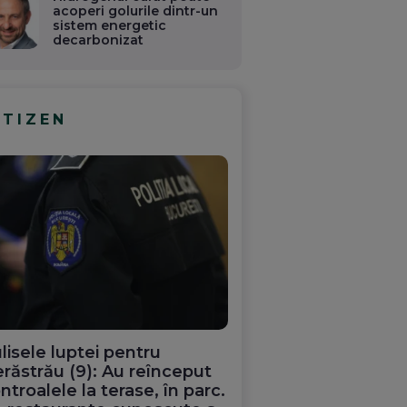
acoperi golurile dintr-un
sistem energetic
decarbonizat
ITIZEN
lisele luptei pentru
răstrău (9): Au reînceput
ntroalele la terase, în parc.