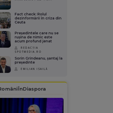
Fact check: Rolul
dezinformării în criza din
Ceuta
Președintele care nu se
rușina de nimic este
acum profund jenat
REDACȚIA
SPOTMEDIA.RO
Sorin Grindeanu, șantaj la
președinte
EMILIAN ISAILĂ
RomâniÎnDiaspora