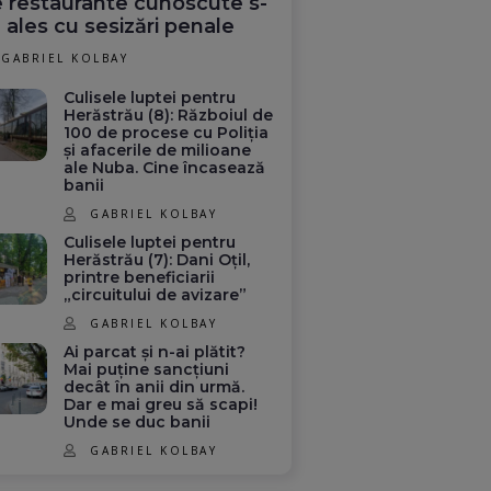
 restaurante cunoscute s-
 ales cu sesizări penale
GABRIEL KOLBAY
Culisele luptei pentru
Herăstrău (8): Războiul de
100 de procese cu Poliția
și afacerile de milioane
ale Nuba. Cine încasează
banii
GABRIEL KOLBAY
Culisele luptei pentru
Herăstrău (7): Dani Oțil,
printre beneficiarii
„circuitului de avizare”
GABRIEL KOLBAY
Ai parcat și n-ai plătit?
Mai puține sancțiuni
decât în anii din urmă.
Dar e mai greu să scapi!
Unde se duc banii
GABRIEL KOLBAY