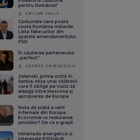
înseamnă călătoria
pentru România?
EMILIAN ISAILĂ
Cărbunele care poate
costa România miliarde.
Lista fake-urilor din
spatele amendamentului
PSD
În căutarea partenerului
„perfect”
GEORGE CHIRIACESCU
Zelenski, prima vizită în
Serbia. Miza unei călătorii
care îl obligă pe Vučić să
aleagă între Moscova și
apropierea de Europa
Nota de plată a verii
infernale din Europa:
Economie vs reducerea
emisiilor? De ce e greșit
Mineriada energetică și
interesele PSD+AUR