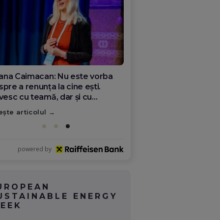
ana Olar, românca de la Google
re demonstrează că diaspora
ate schimba România
ește articolul
powered by
UROPEAN
USTAINABLE ENERGY
EEK