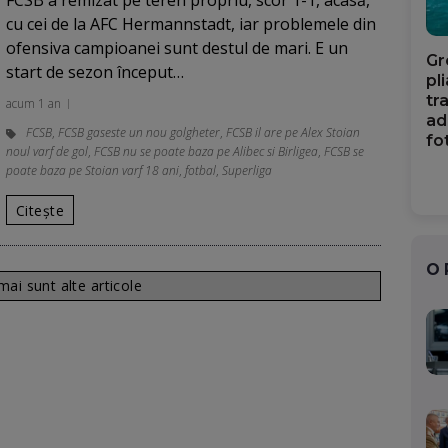
FCSB a remizat pe teren propriu, scor 1-1, acasă,
cu cei de la AFC Hermannstadt, iar problemele din
ofensiva campioanei sunt destul de mari. E un
Gr
start de sezon început…
pl
tr
acum 1 an
ad
FCSB
,
FCSB gaseste un nou golgheter
,
FCSB il are pe Alex Stoian
fo
noul varf de gol
,
FCSB nu se poate baza pe Alibec si Birligea
,
FCSB se
poate baza pe Stoian varf 18 ani
,
fotbal
,
Superliga
Citește
O
ai sunt alte articole