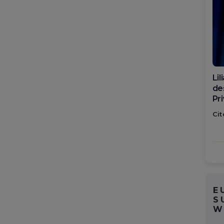
Di
ca
po
Cit
E
S
W