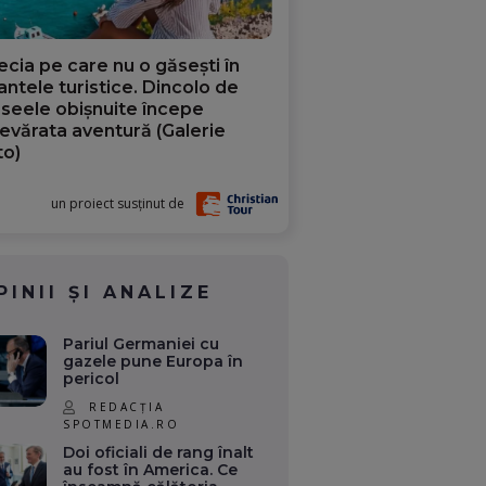
ecia pe care nu o găsești în
iantele turistice. Dincolo de
aseele obișnuite începe
evărata aventură (Galerie
to)
un proiect susținut de
PINII ȘI ANALIZE
Pariul Germaniei cu
gazele pune Europa în
pericol
REDACȚIA
SPOTMEDIA.RO
Doi oficiali de rang înalt
au fost în America. Ce