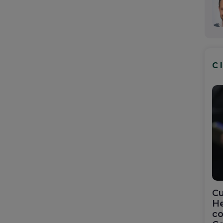
C
Cu
He
co