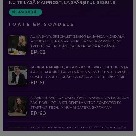
NU TE LASĂ MAI PROST, LA SFÂRȘITUL SESIUNII
ASCULTĂ
TOATE EPISOADELE
ALINA SAVA, SPECIALIST SENIOR LA BANCA MONDIALĂ:
BUCUREȘTIUL E CA HELSINKI! PE CEI DEZAVANTAJAȚI
TREBUIE SĂ-I AJUTĂM, CA SĂ CREASCĂ ROMÂNIA
EP. 62
GEORGE PANAINTE, ALTAMIRA SOFTWARE: INTELIGENȚA
ARTIFICIALĂ NU ÎȚI REZOLVĂ BUSINESS-UL! UNDE GREȘESC
FIRMELE CARE SE GRĂBESC SĂ CUMPERE TEHNOLOGIE
EP. 61
FLAVIA HUSAR, COFONDATOARE INNOVATION LABS: CUM
FACI PASUL DE LA STUDENT LA VIITOR FONDATOR DE
START-UP TECH, ÎN NUMAI CÂTEVA SĂPTĂMÂNI
EP. 60
COSMIN BOȚOROGA, DATA SWEEP: EȘTI LA FACULTATE?
CE SĂ FOLOSEȘTI, CÂND ÎȚI TREBUIE CEVA MAI PRECIS CA