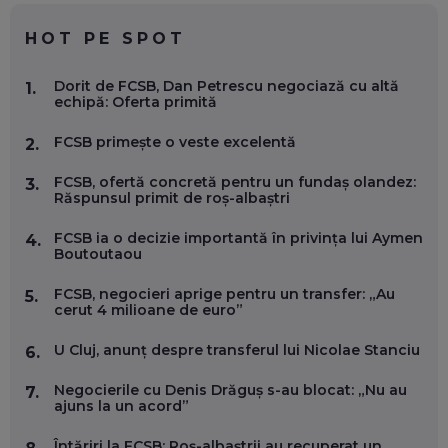
CHATGPT
EP. 59
HOT PE SPOT
MARIO GHENEA, COFONDATOR WORKFLOW TIME: CUM
Dorit de FCSB, Dan Petrescu negociază cu altă
1.
FOLOSEȘTI TEHNOLOGIA CA SĂ FII MAI BUN LA JOB. ȘI CUM
echipă: Oferta primită
SE VA SCHIMBA MUNCA, ÎN URMĂTORII ANI
EP. 58
FCSB primește o veste excelentă
2.
MARIUS PAȘCULEA, COFONDATOR AL KULTH: CUM
FCSB, ofertă concretă pentru un fundaș olandez:
3.
FOLOSEȘTI TEHNOLOGIA CA SĂ ÎȚI DESCHIZI DRUMUL
Răspunsul primit de roș-albaștri
CĂTRE ARTĂ, LA NIVEL GLOBAL
EP. 57
FCSB ia o decizie importantă în privința lui Aymen
4.
Boutoutaou
ANDREI AVĂDANEI, BIT SENTINEL: CUM ÎȚI PROTEJEZI
FCSB, negocieri aprige pentru un transfer: „Au
5.
EFICIENT VIAȚA ONLINE. ȘI CARE SUNT PRIMII PAȘI ÎNTR-O
cerut 4 milioane de euro”
CARIERĂ DE „HACKER CU PERMIS”
EP. 56
U Cluj, anunț despre transferul lui Nicolae Stanciu
6.
DOINA VÎLCEANU, CONTENTSPEED: VREI SUCCES ONLINE?
Negocierile cu Denis Drăguș s-au blocat: „Nu au
7.
ÎNVAȚĂ AEO ȘI GEO!
ajuns la un acord”
EP. 55
Întăriri la FCSB: Roș-albaștrii au recuperat un