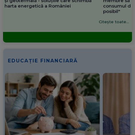
și geotermală - soluțiile care schimbă
membre să re
harta energetică a României
consumul de 
posibil"
Citește toate...
EDUCAȚIE FINANCIARĂ