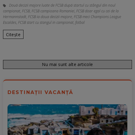
Două decizii majore luate de FCSB după startul cu stângul din noul
campionat
,
FCSB
,
FCSB campioana Romaniei
,
FCSB doar egal cu cei de la
Hermannstadt
,
FCSB ia doua decizii majore
,
FCSB meci Champions League
Escaldes
,
FCSB start cu stangul in campionat
,
fotbal
Citește
Nu mai sunt alte articole
DESTINAȚII VACANȚĂ