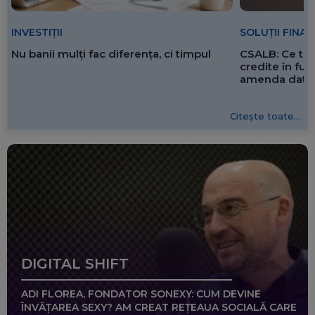
SOLUȚII FINA
INVESTIȚII
CSALB: Ce tre
Nu banii mulți fac diferența, ci timpul
credite în f
amenda dată 
Citește toate...
DIGITAL SHIFT
ADI FLOREA, FONDATOR SONEXY: CUM DEVINE
ÎNVĂȚAREA SEXY? AM CREAT REȚEAUA SOCIALĂ CARE