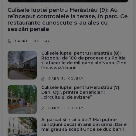
Culisele luptei pentru Herăstrău (9): Au
reînceput controalele la terase, în parc. Ce
restaurante cunoscute s-au ales cu
sesizări penale
GABRIEL KOLBAY
Culisele luptei pentru Herăstrău (8):
Războiul de 100 de procese cu Poliția
și afacerile de milioane ale Nuba. Cine
încasează banii
GABRIEL KOLBAY
Culisele luptei pentru Herăstrău (7):
Dani Oțil, printre beneficiarii
„circuitului de avizare”
GABRIEL KOLBAY
Ai parcat și n-ai plătit? Mai puține
sancțiuni decât în anii din urmă. Dar e
mai greu să scapi! Unde se duc banii