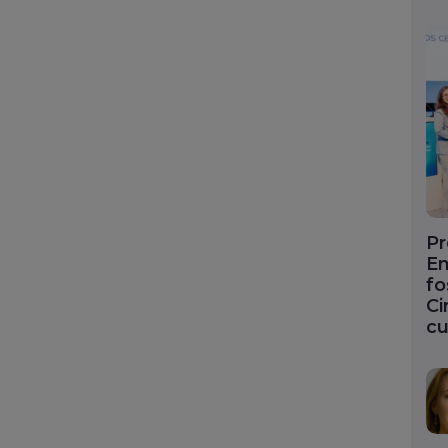
Pr
En
fo
Ci
cu