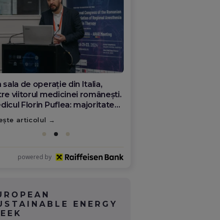
 sala de operație din Italia,
re viitorul medicinei românești.
dicul Florin Puflea: majoritatea
mânilor plecați nu s-au rupt de
ește articolul
ră
powered by
UROPEAN
USTAINABLE ENERGY
EEK