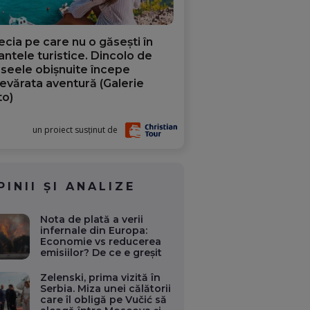
ecia pe care nu o găsești în
iantele turistice. Dincolo de
aseele obișnuite începe
evărata aventură (Galerie
to)
un proiect susținut de
PINII ȘI ANALIZE
Nota de plată a verii
infernale din Europa:
Economie vs reducerea
emisiilor? De ce e greșit
Zelenski, prima vizită în
Serbia. Miza unei călătorii
care îl obligă pe Vučić să