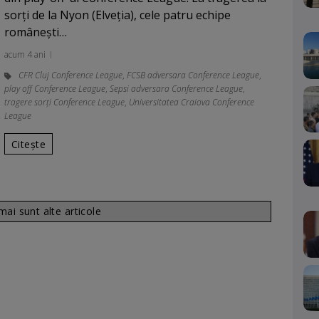
sorți de la Nyon (Elveția), cele patru echipe
românești…
acum 4 ani
CFR Cluj Conference League
,
FCSB adversara Conference League
,
play off Conference League
,
Sepsi adversara Conference League
,
tragere sorți Conference League
,
Universitatea Craiova Conference
League
Citește
ai sunt alte articole