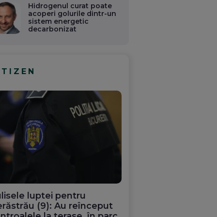
Hidrogenul curat poate
acoperi golurile dintr-un
sistem energetic
decarbonizat
ITIZEN
lisele luptei pentru
răstrău (9): Au reînceput
ntroalele la terase, în parc.