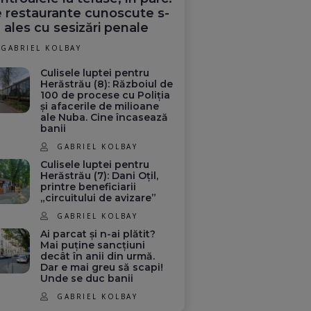
 restaurante cunoscute s-
 ales cu sesizări penale
GABRIEL KOLBAY
Culisele luptei pentru
Herăstrău (8): Războiul de
100 de procese cu Poliția
și afacerile de milioane
ale Nuba. Cine încasează
banii
GABRIEL KOLBAY
Culisele luptei pentru
Herăstrău (7): Dani Oțil,
printre beneficiarii
„circuitului de avizare”
GABRIEL KOLBAY
Ai parcat și n-ai plătit?
Mai puține sancțiuni
decât în anii din urmă.
Dar e mai greu să scapi!
Unde se duc banii
GABRIEL KOLBAY