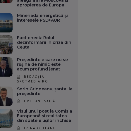
aleagă între Moscova și
apropierea de Europa
Mineriada energetică și
interesele PSD+AUR
Fact check: Rolul
dezinformării în criza din
Ceuta
Președintele care nu se
rușina de nimic este
acum profund jenat
REDACȚIA
SPOTMEDIA.RO
Sorin Grindeanu, șantaj la
președinte
EMILIAN ISAILĂ
Visul unui post la Comisia
Europeană și realitatea
din spatele ușilor închise
IRINA OLTEANU