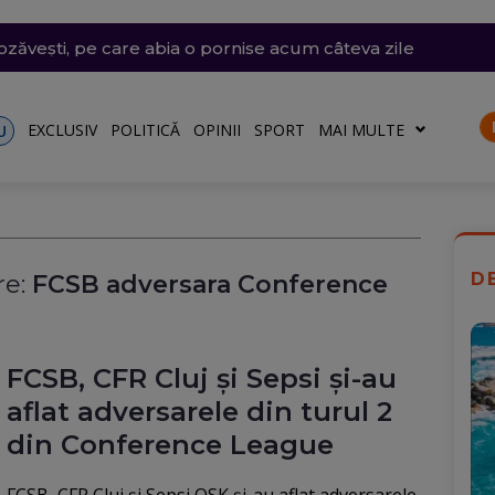
i violente: acoperișuri smulse și mașini avariate în mai mul
e săptămâna viitoare. Accesul se va face în etape. Iată ce s
emii extreme: 39 de grade la umbră, vijelii de 90 km/h și
 desenat pe o stâncă de pe Transfăgărășan mesajul de iu
ăvești, pe care abia o pornise acum câteva zile
o)
EXCLUSIV
POLITICĂ
OPINII
SPORT
MAI MULTE
U
D
e:
FCSB adversara Conference
FCSB, CFR Cluj și Sepsi și-au
aflat adversarele din turul 2
din Conference League