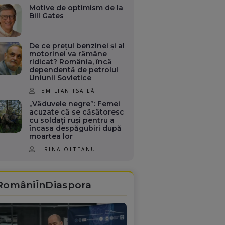
Motive de optimism de la
Bill Gates
De ce prețul benzinei și al
motorinei va rămâne
ridicat? România, încă
dependentă de petrolul
Uniunii Sovietice
EMILIAN ISAILĂ
„Văduvele negre”: Femei
acuzate că se căsătoresc
cu soldați ruși pentru a
încasa despăgubiri după
moartea lor
IRINA OLTEANU
RomâniÎnDiaspora