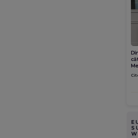
Din
căt
Me
ro
Cit
ța
E
S
W