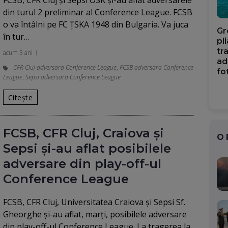
FCSB, CFR Cluj și Sepsi OSK și-au aflat adversarele
din turul 2 preliminar al Conference League. FCSB
o va întâlni pe FC ȚSKA 1948 din Bulgaria. Va juca
Gr
în tur…
pl
tr
acum 3 ani
ad
CFR Cluj adversara Conference League
,
FCSB adversara Conference
fo
League
,
Sepsi adversara Conference League
Citește
FCSB, CFR Cluj, Craiova și
O
Sepsi și-au aflat posibilele
adversare din play-off-ul
Conference League
FCSB, CFR Cluj, Universitatea Craiova și Sepsi Sf.
Gheorghe și-au aflat, marți, posibilele adversare
din play-off-ul Conference League. La tragerea la