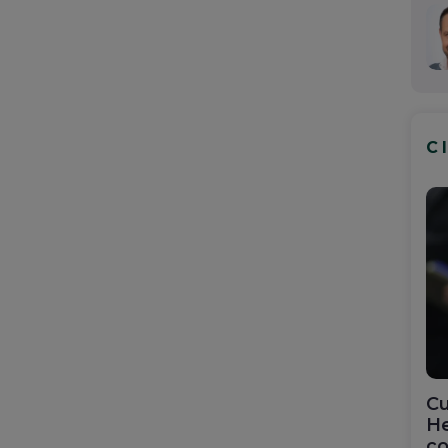
C
Cu
He
co