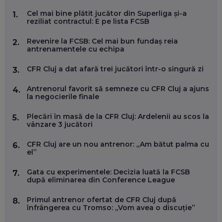
MARIO GHENEA, COFONDATOR WORKFLOW TIME: CUM
Cel mai bine plătit jucător din Superliga și-a
1.
FOLOSEȘTI TEHNOLOGIA CA SĂ FII MAI BUN LA JOB. ȘI CUM
reziliat contractul: E pe lista FCSB
SE VA SCHIMBA MUNCA, ÎN URMĂTORII ANI
EP. 58
Revenire la FCSB: Cel mai bun fundaș reia
2.
antrenamentele cu echipa
MARIUS PAȘCULEA, COFONDATOR AL KULTH: CUM
FOLOSEȘTI TEHNOLOGIA CA SĂ ÎȚI DESCHIZI DRUMUL
CFR Cluj a dat afară trei jucători într-o singură zi
3.
CĂTRE ARTĂ, LA NIVEL GLOBAL
EP. 57
Antrenorul favorit să semneze cu CFR Cluj a ajuns
4.
la negocierile finale
ANDREI AVĂDANEI, BIT SENTINEL: CUM ÎȚI PROTEJEZI
Plecări în masă de la CFR Cluj: Ardelenii au scos la
5.
EFICIENT VIAȚA ONLINE. ȘI CARE SUNT PRIMII PAȘI ÎNTR-O
vânzare 3 jucători
CARIERĂ DE „HACKER CU PERMIS”
EP. 56
CFR Cluj are un nou antrenor: „Am bătut palma cu
6.
el”
DOINA VÎLCEANU, CONTENTSPEED: VREI SUCCES ONLINE?
ÎNVAȚĂ AEO ȘI GEO!
Gata cu experimentele: Decizia luată la FCSB
7.
după eliminarea din Conference League
EP. 55
Primul antrenor ofertat de CFR Cluj după
8.
înfrângerea cu Tromso: „Vom avea o discuție”
OLIVIU MATEI, HOLISUN: SOFTWARE DE LA CLUJ PENTRU
WASHINGTON, OCHELARI INTELIGENȚI ȘI FERME