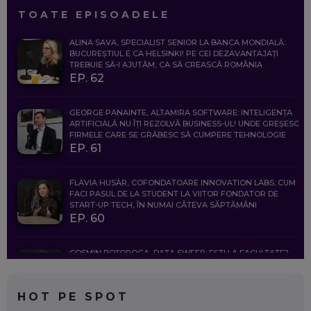
TOATE EPISOADELE
ALINA SAVA, SPECIALIST SENIOR LA BANCA MONDIALĂ:
BUCUREȘTIUL E CA HELSINKI! PE CEI DEZAVANTAJAȚI
TREBUIE SĂ-I AJUTĂM, CA SĂ CREASCĂ ROMÂNIA
EP. 62
GEORGE PANAINTE, ALTAMIRA SOFTWARE: INTELIGENȚA
ARTIFICIALĂ NU ÎȚI REZOLVĂ BUSINESS-UL! UNDE GREȘESC
FIRMELE CARE SE GRĂBESC SĂ CUMPERE TEHNOLOGIE
EP. 61
FLAVIA HUSAR, COFONDATOARE INNOVATION LABS: CUM
FACI PASUL DE LA STUDENT LA VIITOR FONDATOR DE
START-UP TECH, ÎN NUMAI CÂTEVA SĂPTĂMÂNI
EP. 60
COSMIN BOȚOROGA, DATA SWEEP: EȘTI LA FACULTATE?
CE SĂ FOLOSEȘTI, CÂND ÎȚI TREBUIE CEVA MAI PRECIS CA
CHATGPT
EP. 59
HOT PE SPOT