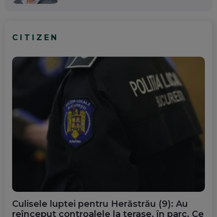
CITIZEN
Culisele luptei pentru Herăstrău (9): Au
reînceput controalele la terase, în parc. Ce