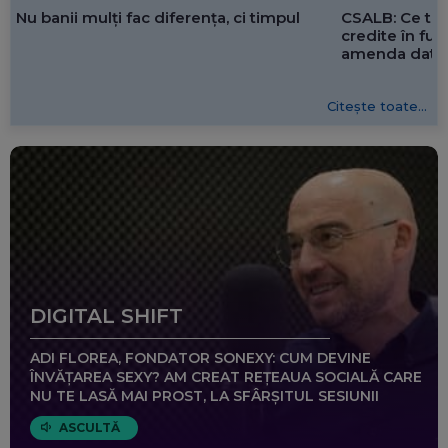
CSALB: Ce tre
Nu banii mulți fac diferența, ci timpul
credite în f
amenda dată 
Citește toate...
DIGITAL SHIFT
ADI FLOREA, FONDATOR SONEXY: CUM DEVINE
ÎNVĂȚAREA SEXY? AM CREAT REȚEAUA SOCIALĂ CARE
NU TE LASĂ MAI PROST, LA SFÂRȘITUL SESIUNII
ASCULTĂ