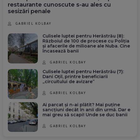
restaurante cunoscute s-au ales cu
sesizări penale
GABRIEL KOLBAY
Culisele luptei pentru Herăstrău (8):
Războiul de 100 de procese cu Poliția
și afacerile de milioane ale Nuba. Cine
încasează banii
GABRIEL KOLBAY
Culisele luptei pentru Herăstrău (7):
Dani Oțil, printre beneficiarii
„circuitului de avizare”
GABRIEL KOLBAY
Ai parcat și n-ai plătit? Mai puține
sancțiuni decât în anii din urmă. Dar e
mai greu să scapi! Unde se duc banii
GABRIEL KOLBAY