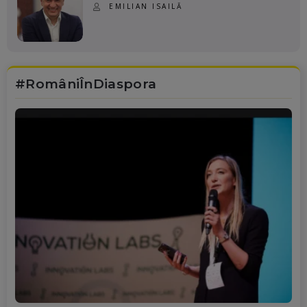
EMILIAN ISAILĂ
#RomâniÎnDiaspora