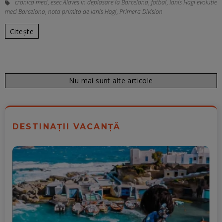
cronica meci
,
esec Alaves in deplasare la Barcelona
,
fotbal
,
Ianis Hagi evolutie
meci Barcelona
,
nota primita de Ianis Hagi
,
Primera Division
Citește
Nu mai sunt alte articole
DESTINAȚII VACANȚĂ