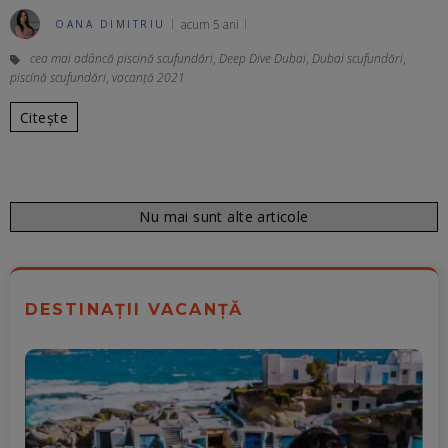
acum 5 ani
OANA DIMITRIU
cea mai adâncă piscină scufundări
,
Deep Dive Dubai
,
Dubai scufundări
,
piscină scufundări
,
vacanță 2021
Citește
Nu mai sunt alte articole
DESTINAȚII VACANȚĂ