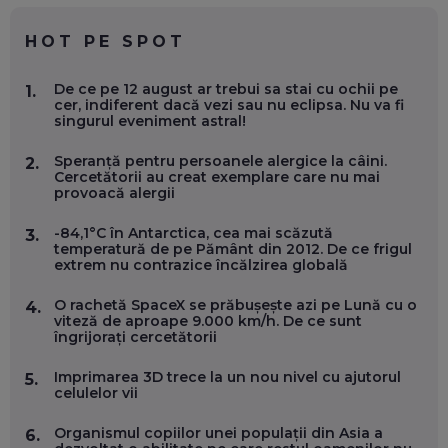
CHATGPT
EP. 59
HOT PE SPOT
MARIO GHENEA, COFONDATOR WORKFLOW TIME: CUM
De ce pe 12 august ar trebui sa stai cu ochii pe
1.
FOLOSEȘTI TEHNOLOGIA CA SĂ FII MAI BUN LA JOB. ȘI CUM
cer, indiferent dacă vezi sau nu eclipsa. Nu va fi
SE VA SCHIMBA MUNCA, ÎN URMĂTORII ANI
singurul eveniment astral!
EP. 58
Speranță pentru persoanele alergice la câini.
2.
Cercetătorii au creat exemplare care nu mai
MARIUS PAȘCULEA, COFONDATOR AL KULTH: CUM
provoacă alergii
FOLOSEȘTI TEHNOLOGIA CA SĂ ÎȚI DESCHIZI DRUMUL
CĂTRE ARTĂ, LA NIVEL GLOBAL
EP. 57
-84,1°C în Antarctica, cea mai scăzută
3.
temperatură de pe Pământ din 2012. De ce frigul
extrem nu contrazice încălzirea globală
ANDREI AVĂDANEI, BIT SENTINEL: CUM ÎȚI PROTEJEZI
EFICIENT VIAȚA ONLINE. ȘI CARE SUNT PRIMII PAȘI ÎNTR-O
O rachetă SpaceX se prăbușește azi pe Lună cu o
4.
CARIERĂ DE „HACKER CU PERMIS”
viteză de aproape 9.000 km/h. De ce sunt
EP. 56
îngrijorați cercetătorii
Imprimarea 3D trece la un nou nivel cu ajutorul
5.
DOINA VÎLCEANU, CONTENTSPEED: VREI SUCCES ONLINE?
celulelor vii
ÎNVAȚĂ AEO ȘI GEO!
EP. 55
Organismul copiilor unei populații din Asia a
6.