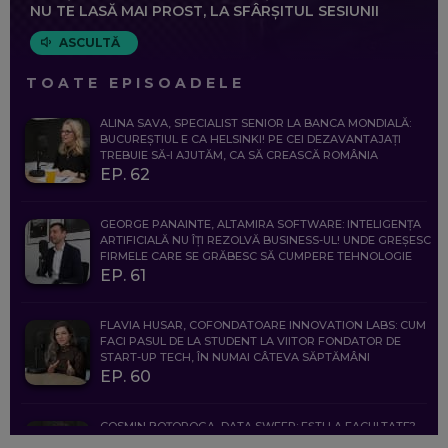
NU TE LASĂ MAI PROST, LA SFÂRȘITUL SESIUNII
ASCULTĂ
TOATE EPISOADELE
ALINA SAVA, SPECIALIST SENIOR LA BANCA MONDIALĂ:
BUCUREȘTIUL E CA HELSINKI! PE CEI DEZAVANTAJAȚI
TREBUIE SĂ-I AJUTĂM, CA SĂ CREASCĂ ROMÂNIA
EP. 62
GEORGE PANAINTE, ALTAMIRA SOFTWARE: INTELIGENȚA
ARTIFICIALĂ NU ÎȚI REZOLVĂ BUSINESS-UL! UNDE GREȘESC
FIRMELE CARE SE GRĂBESC SĂ CUMPERE TEHNOLOGIE
EP. 61
FLAVIA HUSAR, COFONDATOARE INNOVATION LABS: CUM
FACI PASUL DE LA STUDENT LA VIITOR FONDATOR DE
START-UP TECH, ÎN NUMAI CÂTEVA SĂPTĂMÂNI
EP. 60
COSMIN BOȚOROGA, DATA SWEEP: EȘTI LA FACULTATE?
CE SĂ FOLOSEȘTI, CÂND ÎȚI TREBUIE CEVA MAI PRECIS CA