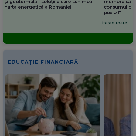
și geotermală - soluțiile care schimbă
membre să re
harta energetică a României
consumul de 
posibil"
Citește toate...
EDUCAȚIE FINANCIARĂ