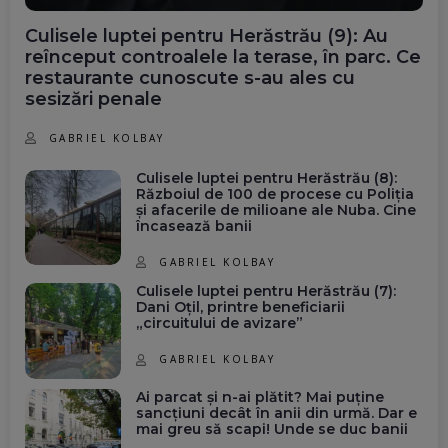
Culisele luptei pentru Herăstrău (9): Au
reînceput controalele la terase, în parc. Ce
restaurante cunoscute s-au ales cu
sesizări penale
GABRIEL KOLBAY
Culisele luptei pentru Herăstrău (8):
Războiul de 100 de procese cu Poliția
și afacerile de milioane ale Nuba. Cine
încasează banii
GABRIEL KOLBAY
Culisele luptei pentru Herăstrău (7):
Dani Oțil, printre beneficiarii
„circuitului de avizare”
GABRIEL KOLBAY
Ai parcat și n-ai plătit? Mai puține
sancțiuni decât în anii din urmă. Dar e
mai greu să scapi! Unde se duc banii