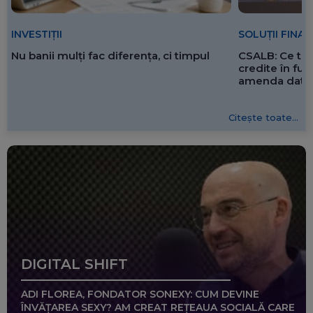
SOLUȚII FINA
INVESTIȚII
CSALB: Ce tre
Nu banii mulți fac diferența, ci timpul
credite în f
amenda dată 
Citește toate...
DIGITAL SHIFT
ADI FLOREA, FONDATOR SONEXY: CUM DEVINE
ÎNVĂȚAREA SEXY? AM CREAT REȚEAUA SOCIALĂ CARE