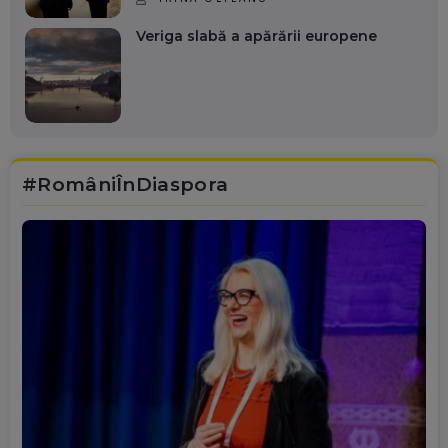
Veriga slabă a apărării europene
#RomâniÎnDiaspora