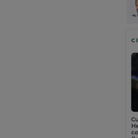
C
Cu
He
co