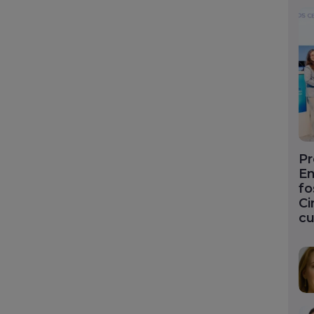
Pr
En
fo
Ci
cu