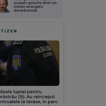
acoperi golurile dintr-un
sistem energetic
decarbonizat
ITIZEN
lisele luptei pentru
răstrău (9): Au reînceput
ntroalele la terase, în parc.