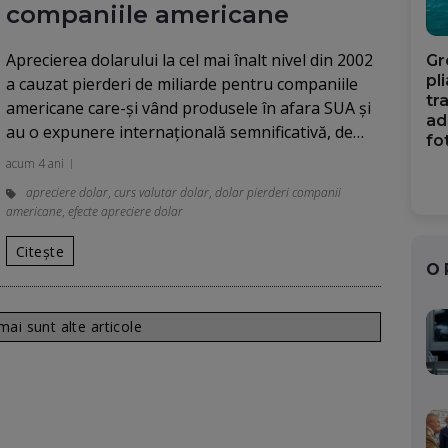
companiile americane
Aprecierea dolarului la cel mai înalt nivel din 2002
Gr
pl
a cauzat pierderi de miliarde pentru companiile
tr
americane care-și vând produsele în afara SUA și
ad
au o expunere internațională semnificativă, de…
fo
acum 4 ani
apreciere dolar
,
curs valutar dolar
,
dolar pierderi companii
americane
,
efecte apreciere dolar
Citește
O
ai sunt alte articole