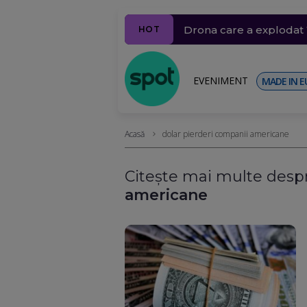
Cadastrul, funcțional d
Operațiunea de scufund
Ucraina acceptă, la pre
Drona care a explodat î
WSJ: Spionajul american
HOT
extrasele
efectele la Cernavodă
în România
EVENIMENT
MADE IN E
Acasă
dolar pierderi companii americane
Citește mai multe despr
americane