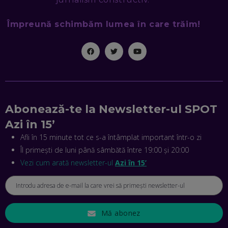
Împreună schimbăm lumea în care trăim!
MIHAI CEPOI, JOBFUL: SCHIMBĂM MODUL ÎN CARE APLICI
LA JOB! CUM DEMONSTREZI ABILITĂȚI ȘI CÂȘTIGI PREMII
EP. 45
ANTONIO ENACHE, SENSE4FIT: CUM TE AJUTĂ
TEHNOLOGIA SĂ FACI SPORT, SĂ FII MAI COMPETITIV ȘI SĂ
CÂȘTIGI
EP. 44
Abonează-te la Newsletter-ul SPOT
CRISTIAN GROZEA, BEEFAST: PREGĂTIM CEL MAI BUN
Azi în 15’
DISPECERAT AUTOMAT DE PE PIAȚĂ! CUM POATE
REVOLUȚIONA LIVRĂRILE RAPIDE, DIN ROMÂNIA PÂNĂ ÎN
Afli în 15 minute tot ce s-a întâmplat important într-o zi
ASIA
Îl primești de luni până sâmbătă între 19:00 și 20:00
EP. 43
Vezi cum arată newsletter-ul
Azi în 15’
ANDREI NICOARĂ, EXPERT ÎN E-GUVERNARE: N-O SĂ NE
MAI MEARGĂ PREA MULT CU MANȚOGĂRII! DACĂ NU NE
RESPECTĂM OBLIGAȚIILE EUROPENE, VOM AVEA
PROBLEME
EP. 42
Mă abonez