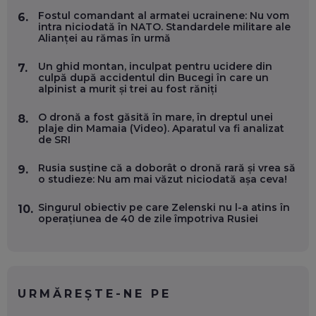
Fostul comandant al armatei ucrainene: Nu vom
6.
OLIVIU MATEI, HOLISUN: SOFTWARE DE LA CLUJ PENTRU
intra niciodată în NATO. Standardele militare ale
WASHINGTON, OCHELARI INTELIGENȚI ȘI FERME
Alianței au rămas în urmă
VERTICALE FĂRĂ PĂMÂNT
EP. 54
Un ghid montan, inculpat pentru ucidere din
7.
culpă după accidentul din Bucegi în care un
alpinist a murit și trei au fost răniți
VALENTIN VANCEA, CEO AL PATRIA BANK: AUTOMATIZĂM
PROCESE, DAR CE FACEM CÂND PICĂ BAZA DE DATE, LA
INSTITUȚIILE STATULUI?
O dronă a fost găsită în mare, în dreptul unei
8.
EP. 53
plaje din Mamaia (Video). Aparatul va fi analizat
de SRI
VOICU OPREAN (AROBS): CUM CONSTRUIEȘTI O COMPANIE
Rusia susține că a doborât o dronă rară și vrea să
9.
GLOBALĂ, FĂRĂ SĂ PIERZI LEGĂTURA CU COMUNITATEA
o studieze: Nu am mai văzut niciodată așa ceva!
TA LOCALĂ - ȘI CE SĂ DAI ÎNAPOI
EP. 52
Singurul obiectiv pe care Zelenski nu l-a atins în
10.
operațiunea de 40 de zile împotriva Rusiei
ROBERT GRAUR, FOMO: SPEAKERUL PE SCENĂ, INVITATUL
ÎN SALĂ, DAR ÎNVĂȚĂM UNII DE LA CEILALȚI. VIN JASON
DERULO, STEVEN BARTLETT ȘI ALȚI PESTE 60 DE
ANTREPRENORI
EP. 51
URMĂREȘTE-NE PE
RADU MOȚOC, TECHSOUP: O TREIME DINTRE
PARTICIPANȚII LA DEZBATERILE DE PE REȚELE SOCIALE