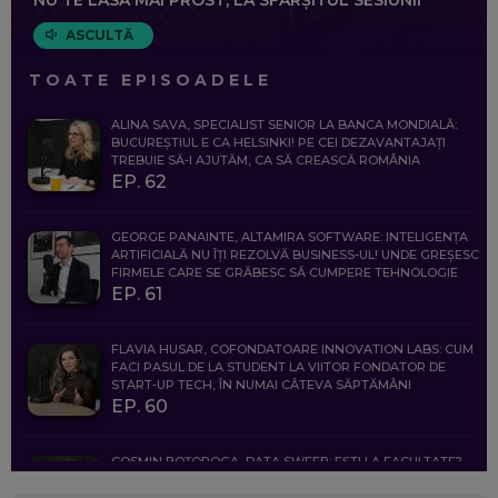
ASCULTĂ
TOATE EPISOADELE
ALINA SAVA, SPECIALIST SENIOR LA BANCA MONDIALĂ:
BUCUREȘTIUL E CA HELSINKI! PE CEI DEZAVANTAJAȚI
TREBUIE SĂ-I AJUTĂM, CA SĂ CREASCĂ ROMÂNIA
EP. 62
GEORGE PANAINTE, ALTAMIRA SOFTWARE: INTELIGENȚA
ARTIFICIALĂ NU ÎȚI REZOLVĂ BUSINESS-UL! UNDE GREȘESC
FIRMELE CARE SE GRĂBESC SĂ CUMPERE TEHNOLOGIE
EP. 61
FLAVIA HUSAR, COFONDATOARE INNOVATION LABS: CUM
FACI PASUL DE LA STUDENT LA VIITOR FONDATOR DE
START-UP TECH, ÎN NUMAI CÂTEVA SĂPTĂMÂNI
EP. 60
COSMIN BOȚOROGA, DATA SWEEP: EȘTI LA FACULTATE?
CE SĂ FOLOSEȘTI, CÂND ÎȚI TREBUIE CEVA MAI PRECIS CA
CHATGPT