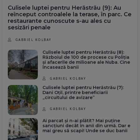
Culisele luptei pentru Herăstrău (9): Au
reînceput controalele la terase, în parc. Ce
restaurante cunoscute s-au ales cu
sesizări penale
GABRIEL KOLBAY
Culisele luptei pentru Herăstrău (8):
Războiul de 100 de procese cu Poliția
și afacerile de milioane ale Nuba. Cine
încasează banii
GABRIEL KOLBAY
Culisele luptei pentru Herăstrău (7):
Dani Oțil, printre beneficiarii
„circuitului de avizare”
GABRIEL KOLBAY
Ai parcat și n-ai plătit? Mai puține
sancțiuni decât în anii din urmă. Dar e
mai greu să scapi! Unde se duc banii