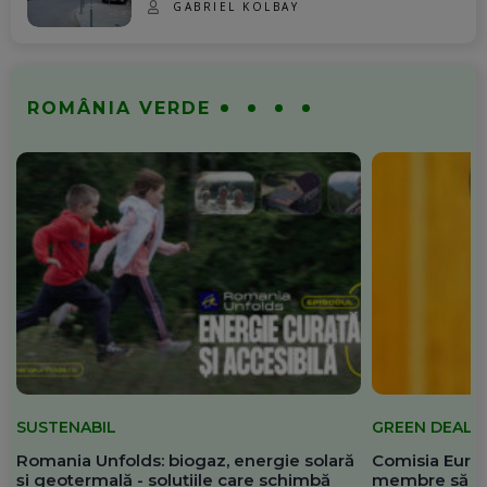
GABRIEL KOLBAY
ROMÂNIA VERDE
SUSTENABIL
GREEN DEAL
Romania Unfolds: biogaz, energie solară
Comisia Europ
și geotermală - soluțiile care schimbă
membre să re