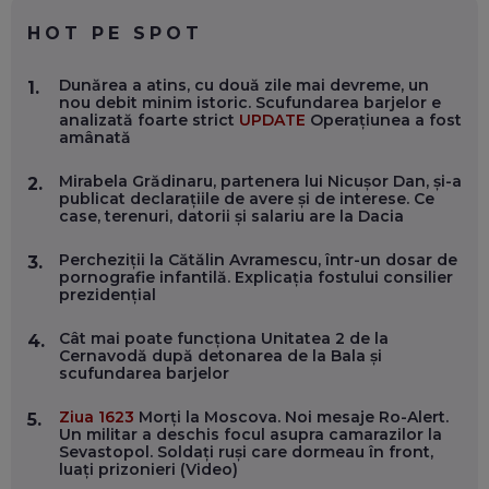
EP. 59
HOT PE SPOT
MARIO GHENEA, COFONDATOR WORKFLOW TIME: CUM
Dunărea a atins, cu două zile mai devreme, un
1.
FOLOSEȘTI TEHNOLOGIA CA SĂ FII MAI BUN LA JOB. ȘI CUM
nou debit minim istoric. Scufundarea barjelor e
SE VA SCHIMBA MUNCA, ÎN URMĂTORII ANI
analizată foarte strict
UPDATE
Operațiunea a fost
EP. 58
amânată
Mirabela Grădinaru, partenera lui Nicușor Dan, și-a
2.
MARIUS PAȘCULEA, COFONDATOR AL KULTH: CUM
publicat declarațiile de avere și de interese. Ce
FOLOSEȘTI TEHNOLOGIA CA SĂ ÎȚI DESCHIZI DRUMUL
case, terenuri, datorii și salariu are la Dacia
CĂTRE ARTĂ, LA NIVEL GLOBAL
EP. 57
Percheziții la Cătălin Avramescu, într-un dosar de
3.
pornografie infantilă. Explicația fostului consilier
prezidențial
ANDREI AVĂDANEI, BIT SENTINEL: CUM ÎȚI PROTEJEZI
EFICIENT VIAȚA ONLINE. ȘI CARE SUNT PRIMII PAȘI ÎNTR-O
CARIERĂ DE „HACKER CU PERMIS”
Cât mai poate funcționa Unitatea 2 de la
4.
EP. 56
Cernavodă după detonarea de la Bala și
scufundarea barjelor
DOINA VÎLCEANU, CONTENTSPEED: VREI SUCCES ONLINE?
Ziua 1623
Morți la Moscova. Noi mesaje Ro-Alert.
5.
ÎNVAȚĂ AEO ȘI GEO!
Un militar a deschis focul asupra camarazilor la
Sevastopol. Soldați ruși care dormeau în front,
EP. 55
luați prizonieri (Video)