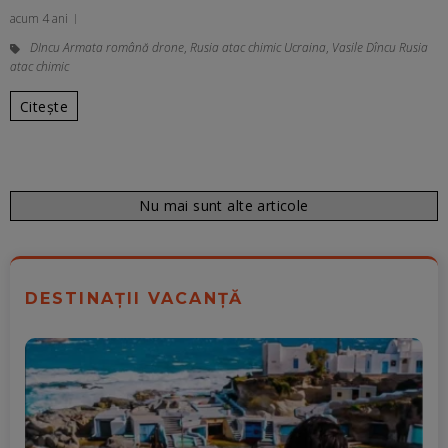
acum 4 ani
DIncu Armata română drone
,
Rusia atac chimic Ucraina
,
Vasile Dîncu Rusia
atac chimic
Citește
Nu mai sunt alte articole
DESTINAȚII VACANȚĂ