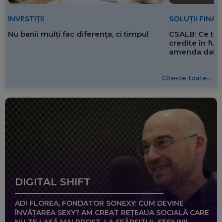
SOLUȚII FINA
INVESTIȚII
CSALB: Ce tre
Nu banii mulți fac diferența, ci timpul
credite în f
amenda dată 
Citește toate...
DIGITAL SHIFT
ADI FLOREA, FONDATOR SONEXY: CUM DEVINE
ÎNVĂȚAREA SEXY? AM CREAT REȚEAUA SOCIALĂ CARE
NU TE LASĂ MAI PROST, LA SFÂRȘITUL SESIUNII