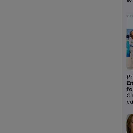
W
Pr
En
fo
Ci
cu