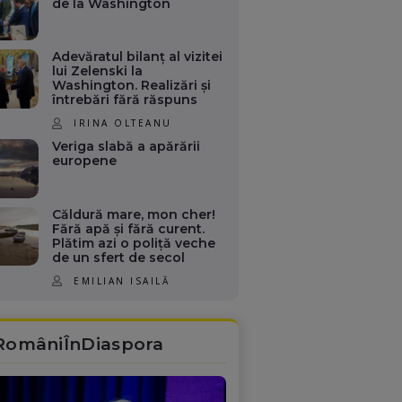
de la Washington
Adevăratul bilanț al vizitei
lui Zelenski la
Washington. Realizări și
întrebări fără răspuns
IRINA OLTEANU
Veriga slabă a apărării
europene
Căldură mare, mon cher!
Fără apă și fără curent.
Plătim azi o poliță veche
de un sfert de secol
EMILIAN ISAILĂ
RomâniÎnDiaspora