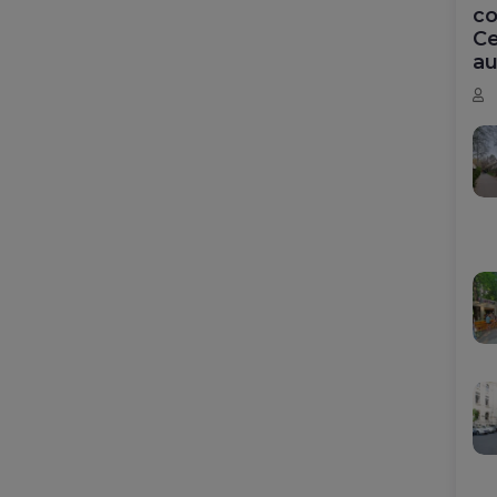
co
Ce
au