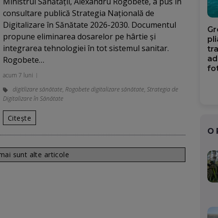
Ministrul Sănătății, Alexandru Rogobete, a pus în
consultare publică Strategia Națională de
Digitalizare în Sănătate 2026-2030. Documentul
Gr
propune eliminarea dosarelor pe hârtie și
pl
integrarea tehnologiei în tot sistemul sanitar.
tr
ad
Rogobete…
fo
acum 7 luni
digitlizare sănătate
,
Rogobete digitalizare sănătate
,
Strategia de
Digitalizare în Sănătate
Citește
O
ai sunt alte articole