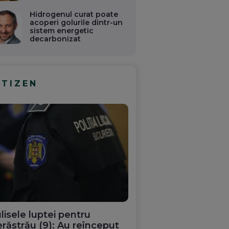
Hidrogenul curat poate
acoperi golurile dintr-un
sistem energetic
decarbonizat
ITIZEN
lisele luptei pentru
răstrău (9): Au reînceput