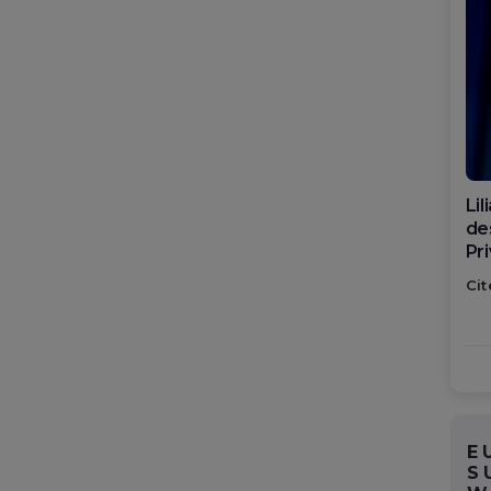
Di
ca
po
Cit
E
S