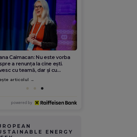
ana Olar, românca de la Google
re demonstrează că diaspora
ate schimba România
ește articolul
powered by
UROPEAN
USTAINABLE ENERGY