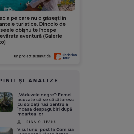
ecia pe care nu o găsești în
iantele turistice. Dincolo de
aseele obișnuite începe
evărata aventură (Galerie
to)
un proiect susținut de
PINII ȘI ANALIZE
„Văduvele negre”: Femei
acuzate că se căsătoresc
cu soldați ruși pentru a
încasa despăgubiri după
moartea lor
IRINA OLTEANU
Visul unui post la Comisia