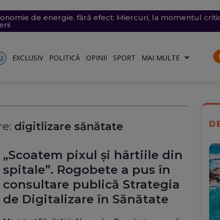
ânia: Transelectrica va putea deconecta marii consumatori
nsează un nou apel pentru reducerea consumului de energ
conomie de energie, fără efect: Miercuri, la momentul criti
v exploziv a perturbat traficul pe aeroportul Leipzig, un c
vramescu, într-un dosar de pornografie infantilă. Explicația 
talele nu vor fi afectate
ză o situație energetică de criză
rii
turile către Ucraina. Rusia, principalul suspect
EXCLUSIV
POLITICĂ
OPINII
SPORT
MAI MULTE
U
D
e:
digitlizare sănătate
„Scoatem pixul și hârtiile din
spitale”. Rogobete a pus în
consultare publică Strategia
de Digitalizare în Sănătate