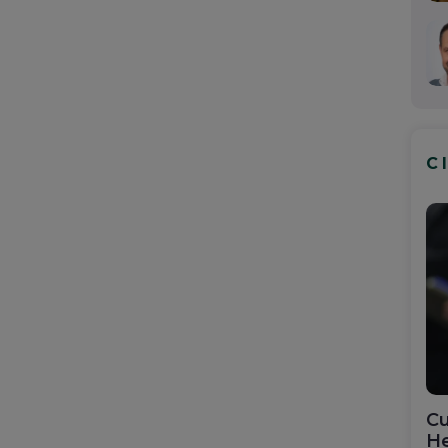
C
Cu
He