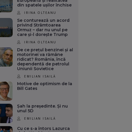
Europeană și realitatea
din spatele ușilor închise
IRINA OLTEANU
Se conturează un acord
privind Strâmtoarea
Ormuz – dar nu unul pe
care și-l dorește Trump
IRINA OLTEANU
De ce prețul benzinei și al
motorinei va rămâne
ridicat? România, încă
dependentă de petrolul
Uniunii Sovietice
EMILIAN ISAILĂ
Motive de optimism de la
Bill Gates
Șah la președinte. Și nu
unul 5D
EMILIAN ISAILĂ
Cu ce s-a întors Lazurca