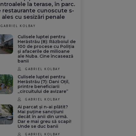
ntroalele la terase, în parc.
 restaurante cunoscute s-
 ales cu sesizări penale
GABRIEL KOLBAY
Culisele luptei pentru
Herăstrău (8): Războiul de
100 de procese cu Poliția
și afacerile de milioane
ale Nuba. Cine încasează
banii
GABRIEL KOLBAY
Culisele luptei pentru
Herăstrău (7): Dani Oțil,
printre beneficiarii
„circuitului de avizare”
GABRIEL KOLBAY
Ai parcat și n-ai plătit?
Mai puține sancțiuni
decât în anii din urmă.
Dar e mai greu să scapi!
Unde se duc banii
GABRIEL KOLBAY