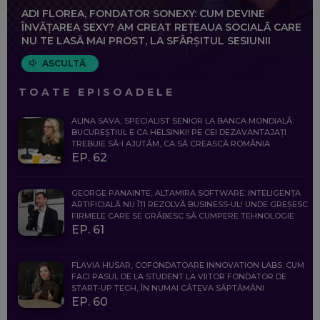
ADI FLOREA, FONDATOR SONEXY: CUM DEVINE
ÎNVĂȚAREA SEXY? AM CREAT REȚEAUA SOCIALĂ CARE
NU TE LASĂ MAI PROST, LA SFÂRȘITUL SESIUNII
ASCULTĂ
TOATE EPISOADELE
ALINA SAVA, SPECIALIST SENIOR LA BANCA MONDIALĂ:
BUCUREȘTIUL E CA HELSINKI! PE CEI DEZAVANTAJAȚI
TREBUIE SĂ-I AJUTĂM, CA SĂ CREASCĂ ROMÂNIA
EP. 62
GEORGE PANAINTE, ALTAMIRA SOFTWARE: INTELIGENȚA
ARTIFICIALĂ NU ÎȚI REZOLVĂ BUSINESS-UL! UNDE GREȘESC
FIRMELE CARE SE GRĂBESC SĂ CUMPERE TEHNOLOGIE
EP. 61
FLAVIA HUSAR, COFONDATOARE INNOVATION LABS: CUM
FACI PASUL DE LA STUDENT LA VIITOR FONDATOR DE
START-UP TECH, ÎN NUMAI CÂTEVA SĂPTĂMÂNI
EP. 60