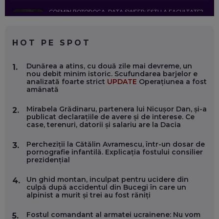
COSMIN BOȚOROGA, DATA SWEEP: EȘTI LA FACULTATE?
CE SĂ FOLOSEȘTI, CÂND ÎȚI TREBUIE CEVA MAI PRECIS CA
CHATGPT
EP. 59
HOT PE SPOT
MARIO GHENEA, COFONDATOR WORKFLOW TIME: CUM
Dunărea a atins, cu două zile mai devreme, un
1.
FOLOSEȘTI TEHNOLOGIA CA SĂ FII MAI BUN LA JOB. ȘI CUM
nou debit minim istoric. Scufundarea barjelor e
SE VA SCHIMBA MUNCA, ÎN URMĂTORII ANI
analizată foarte strict
UPDATE
Operațiunea a fost
EP. 58
amânată
Mirabela Grădinaru, partenera lui Nicușor Dan, și-a
2.
MARIUS PAȘCULEA, COFONDATOR AL KULTH: CUM
publicat declarațiile de avere și de interese. Ce
FOLOSEȘTI TEHNOLOGIA CA SĂ ÎȚI DESCHIZI DRUMUL
case, terenuri, datorii și salariu are la Dacia
CĂTRE ARTĂ, LA NIVEL GLOBAL
EP. 57
Percheziții la Cătălin Avramescu, într-un dosar de
3.
pornografie infantilă. Explicația fostului consilier
prezidențial
ANDREI AVĂDANEI, BIT SENTINEL: CUM ÎȚI PROTEJEZI
EFICIENT VIAȚA ONLINE. ȘI CARE SUNT PRIMII PAȘI ÎNTR-O
CARIERĂ DE „HACKER CU PERMIS”
Un ghid montan, inculpat pentru ucidere din
4.
EP. 56
culpă după accidentul din Bucegi în care un
alpinist a murit și trei au fost răniți
DOINA VÎLCEANU, CONTENTSPEED: VREI SUCCES ONLINE?
Fostul comandant al armatei ucrainene: Nu vom
5.