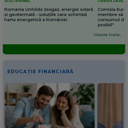
SUSTENABIL
GREEN DEAL
Romania Unfolds: biogaz, energie solară
Comisia Europ
și geotermală - soluțiile care schimbă
membre să re
harta energetică a României
consumul de 
posibil"
Citește toate...
EDUCAȚIE FINANCIARĂ