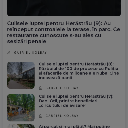
Culisele luptei pentru Herăstrău (9): Au
reînceput controalele la terase, în parc. Ce
restaurante cunoscute s-au ales cu
sesizări penale
GABRIEL KOLBAY
Culisele luptei pentru Herăstrău (8):
Războiul de 100 de procese cu Poliția
și afacerile de milioane ale Nuba. Cine
încasează banii
GABRIEL KOLBAY
Culisele luptei pentru Herăstrău (7):
Dani Oțil, printre beneficiarii
„circuitului de avizare”
GABRIEL KOLBAY
Ai parcat și n-ai plătit? Mai puține