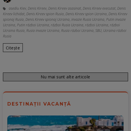
asediu Kiev
,
Denis Kireev
,
Denis Kireev asasinat
,
Denis Kireev executat
,
Denis
Kireev lichidat
,
Denis Kireev spion Rusia
,
Denis Kireev spion Ucraina
,
Denis Kireev
spionaj Rusia
,
Denis Kireev spionaj Ucraina
,
invazie Rusia Ucraina
,
Putin invazie
Ucraina
,
Putin război Ucraina
,
război Rusia Ucraina
,
război Ucraina
,
război
Ucraina Rusia
,
Rusia invazie Ucraina
,
Rusia război Ucraina
,
SBU
,
Ucraina război
Rusia
Citește
Nu mai sunt alte articole
DESTINAȚII VACANȚĂ