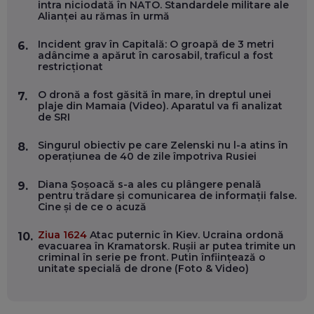
ÎNVAȚĂ AEO ȘI GEO!
intra niciodată în NATO. Standardele militare ale
Alianței au rămas în urmă
EP. 55
Incident grav în Capitală: O groapă de 3 metri
6.
adâncime a apărut în carosabil, traficul a fost
OLIVIU MATEI, HOLISUN: SOFTWARE DE LA CLUJ PENTRU
restricționat
WASHINGTON, OCHELARI INTELIGENȚI ȘI FERME
VERTICALE FĂRĂ PĂMÂNT
EP. 54
O dronă a fost găsită în mare, în dreptul unei
7.
plaje din Mamaia (Video). Aparatul va fi analizat
de SRI
VALENTIN VANCEA, CEO AL PATRIA BANK: AUTOMATIZĂM
PROCESE, DAR CE FACEM CÂND PICĂ BAZA DE DATE, LA
Singurul obiectiv pe care Zelenski nu l-a atins în
8.
INSTITUȚIILE STATULUI?
operațiunea de 40 de zile împotriva Rusiei
EP. 53
Diana Șoșoacă s-a ales cu plângere penală
9.
pentru trădare și comunicarea de informații false.
VOICU OPREAN (AROBS): CUM CONSTRUIEȘTI O COMPANIE
Cine și de ce o acuză
GLOBALĂ, FĂRĂ SĂ PIERZI LEGĂTURA CU COMUNITATEA
TA LOCALĂ - ȘI CE SĂ DAI ÎNAPOI
EP. 52
Ziua 1624
Atac puternic în Kiev. Ucraina ordonă
10.
evacuarea în Kramatorsk. Rușii ar putea trimite un
criminal în serie pe front. Putin înființează o
ROBERT GRAUR, FOMO: SPEAKERUL PE SCENĂ, INVITATUL
unitate specială de drone (Foto & Video)
ÎN SALĂ, DAR ÎNVĂȚĂM UNII DE LA CEILALȚI. VIN JASON
DERULO, STEVEN BARTLETT ȘI ALȚI PESTE 60 DE
ANTREPRENORI
EP. 51