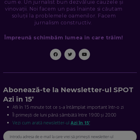
cum e. Un jurnalist bun dezvăluie cauzele și
SEAMA CĂ CINEVA ÎNCEARCĂ SĂ TE MANIPULEZE, ONLINE.
CE-AM ÎNVĂȚAT DIN EPISODUL GEORGESCU
vinovații. Noi facem un pas înainte si căutam
EP. 46
soluții la problemele oamenilor. Facem
jurnalism constructiv.
MIHAI CEPOI, JOBFUL: SCHIMBĂM MODUL ÎN CARE APLICI
Împreună schimbăm lumea în care trăim!
LA JOB! CUM DEMONSTREZI ABILITĂȚI ȘI CÂȘTIGI PREMII
EP. 45
ANTONIO ENACHE, SENSE4FIT: CUM TE AJUTĂ
TEHNOLOGIA SĂ FACI SPORT, SĂ FII MAI COMPETITIV ȘI SĂ
CÂȘTIGI
EP. 44
Abonează-te la Newsletter-ul SPOT
CRISTIAN GROZEA, BEEFAST: PREGĂTIM CEL MAI BUN
DISPECERAT AUTOMAT DE PE PIAȚĂ! CUM POATE
Azi în 15’
REVOLUȚIONA LIVRĂRILE RAPIDE, DIN ROMÂNIA PÂNĂ ÎN
ASIA
Afli în 15 minute tot ce s-a întâmplat important într-o zi
EP. 43
Îl primești de luni până sâmbătă între 19:00 și 20:00
ANDREI NICOARĂ, EXPERT ÎN E-GUVERNARE: N-O SĂ NE
Vezi cum arată newsletter-ul
Azi în 15’
MAI MEARGĂ PREA MULT CU MANȚOGĂRII! DACĂ NU NE
RESPECTĂM OBLIGAȚIILE EUROPENE, VOM AVEA
PROBLEME