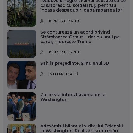
„Văduvele negre”: Femei acuzate că se
căsătoresc cu soldați ruși pentru a
încasa despăgubiri după moartea lor
IRINA OLTEANU
Se conturează un acord privind
Strâmtoarea Ormuz – dar nu unul pe
care și-l dorește Trump
IRINA OLTEANU
Șah la președinte. Și nu unul 5D
EMILIAN ISAILĂ
Cu ce s-a întors Lazurca de la
Washington
Adevăratul bilanț al vizitei lui Zelenski
la Washington. Realizări și întrebări