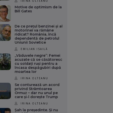
IRINA OLTEANU
Motive de optimism de la
Bill Gates
De ce prețul benzinei și al
motorinei va rămâne
ridicat? România, încă
dependentă de petrolul
Uniunii Sovietice
EMILIAN ISAILĂ
„Văduvele negre”: Femei
acuzate că se căsătoresc
cu soldați ruși pentru a
încasa despăgubiri după
moartea lor
IRINA OLTEANU
Se conturează un acord
privind Strâmtoarea
Ormuz – dar nu unul pe
care și-l dorește Trump
IRINA OLTEANU
Șah la președinte. Și nu