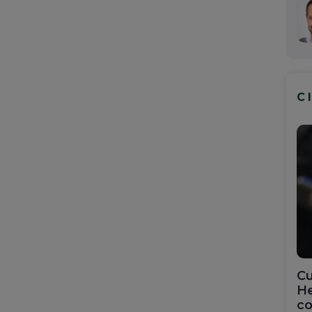
C
Cu
He
co