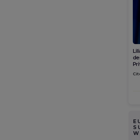
Di
ca
po
Cit
E
S
W