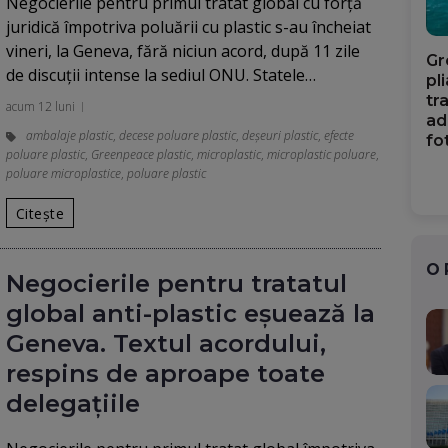
Negocierile pentru primul tratat global cu forță
juridică împotriva poluării cu plastic s-au încheiat
vineri, la Geneva, fără niciun acord, după 11 zile
Gr
de discuții intense la sediul ONU. Statele…
pl
tr
acum 12 luni
ad
ambalaje plastic
,
decese poluare plastic
,
deșeuri plastic
,
efecte
fo
poluare plastic
,
Greenpeace plastic
,
microplastic
,
microplastic poluare
,
poluare microplastice
,
poluare plastic
Citește
O
Negocierile pentru tratatul
global anti-plastic eșuează la
Geneva. Textul acordului,
respins de aproape toate
delegațiile