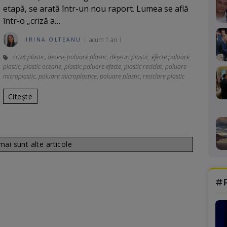
etapă, se arată într-un nou raport. Lumea se află
într-o „criză a…
acum 1 an
IRINA OLTEANU
criză plastic
,
decese poluare plastic
,
deșeuri plastic
,
efecte poluare
plastic
,
plastic oceane
,
plastic poluare efecte
,
plastic reciclat
,
poluare
microplastic
,
poluare microplastice
,
poluare plastic
,
reciclare plastic
Citește
ai sunt alte articole
#