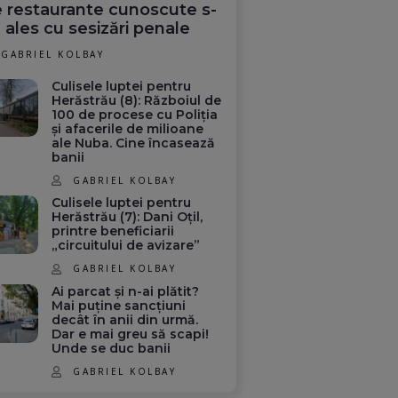
 restaurante cunoscute s-
 ales cu sesizări penale
GABRIEL KOLBAY
Culisele luptei pentru
Herăstrău (8): Războiul de
100 de procese cu Poliția
și afacerile de milioane
ale Nuba. Cine încasează
banii
GABRIEL KOLBAY
Culisele luptei pentru
Herăstrău (7): Dani Oțil,
printre beneficiarii
„circuitului de avizare”
GABRIEL KOLBAY
Ai parcat și n-ai plătit?
Mai puține sancțiuni
decât în anii din urmă.
Dar e mai greu să scapi!
Unde se duc banii
GABRIEL KOLBAY