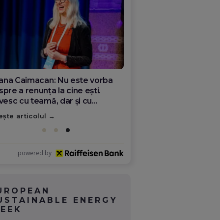
ana Olar, românca de la Google
re demonstrează că diaspora
ate schimba România
ește articolul
powered by
UROPEAN
USTAINABLE ENERGY
EEK