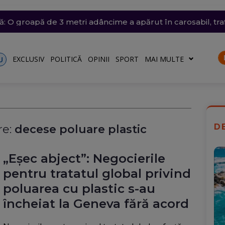
ânia: Transelectrica va putea deconecta marii consumatori
trat azi un nou record absolut de temperatură
n nordul Angliei: O defecțiune electrică provoacă întârzieri
ă: O groapă de 3 metri adâncime a apărut în carosabil, trafi
n Dunăre a fost amânată din nou. Crește riscul pentru C
talele nu vor fi afectate
EXCLUSIV
POLITICĂ
OPINII
SPORT
MAI MULTE
U
D
e:
decese poluare plastic
„Eșec abject”: Negocierile
pentru tratatul global privind
poluarea cu plastic s-au
încheiat la Geneva fără acord