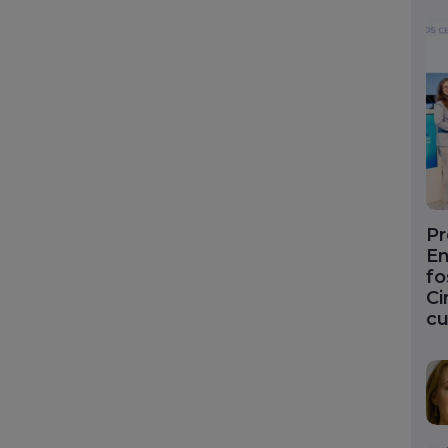
Pr
En
fo
Ci
cu