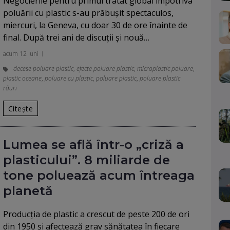
Negocierile pentru primul tratat global împotriva
poluării cu plastic s-au prăbușit spectaculos,
miercuri, la Geneva, cu doar 30 de ore înainte de
final. După trei ani de discuții și nouă…
acum 12 luni
decese poluare plastic
,
efecte poluare plastic
,
microplastic poluare
,
plastic oceane
,
poluare cu plastic
,
poluare plastic
,
poluare plastic
râuri
Citește
Lumea se află într-o „criză a
plasticului”. 8 miliarde de
tone poluează acum întreaga
planetă
Producția de plastic a crescut de peste 200 de ori
din 1950 și afectează grav sănătatea în fiecare