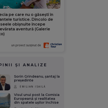
ecia pe care nu o găsești în
iantele turistice. Dincolo de
aseele obișnuite începe
evărata aventură (Galerie
to)
un proiect susținut de
PINII ȘI ANALIZE
Sorin Grindeanu, șantaj la
președinte
EMILIAN ISAILĂ
Visul unui post la Comisia
Europeană și realitatea
din spatele ușilor închise