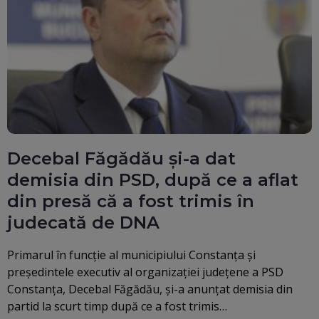
Decebal Făgădău și-a dat
demisia din PSD, după ce a aflat
din presă că a fost trimis în
judecată de DNA
Primarul în funcţie al municipiului Constanţa şi
preşedintele executiv al organizaţiei judeţene a PSD
Constanţa, Decebal Făgădău, şi-a anunţat demisia din
partid la scurt timp după ce a fost trimis…