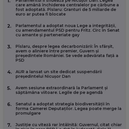
Parlamentul îl sfidează pe Nicușor Dan. Legea
1.
FOLOSEȘTI TEHNOLOGIA CA SĂ FII MAI BUN LA JOB. ȘI CUM
care amână închiderea centralelor pe cărbune a
SE VA SCHIMBA MUNCA, ÎN URMĂTORII ANI
fost adoptată. Pîslaru: Granturi de 5 miliarde de
EP. 58
euro ar putea fi blocate
Parlamentul a adoptat noua Lege a integrității,
2.
MARIUS PAȘCULEA, COFONDATOR AL KULTH: CUM
cu amendamentul PSD pentru Fritz. Circ în Senat
FOLOSEȘTI TEHNOLOGIA CA SĂ ÎȚI DESCHIZI DRUMUL
cu amante și parteneriate gay
CĂTRE ARTĂ, LA NIVEL GLOBAL
EP. 57
Pîslaru, despre legea decarbonizării: În sfârșit,
3.
avem o aliniere între premier, Guvern și
președintele României. Se vede adevărata față a
ANDREI AVĂDANEI, BIT SENTINEL: CUM ÎȚI PROTEJEZI
PSD
EFICIENT VIAȚA ONLINE. ȘI CARE SUNT PRIMII PAȘI ÎNTR-O
CARIERĂ DE „HACKER CU PERMIS”
EP. 56
AUR a lansat un site dedicat suspendării
4.
președintelui Nicușor Dan
DOINA VÎLCEANU, CONTENTSPEED: VREI SUCCES ONLINE?
Avem sesiune extraordinară la Parlament și
5.
ÎNVAȚĂ AEO ȘI GEO!
săptămâna viitoare. Legile de pe agendă
EP. 55
Senatul a adoptat strategia biodiversității în
6.
forma Camerei Deputaților. Legea poate merge la
promulgare
OLIVIU MATEI, HOLISUN: SOFTWARE DE LA CLUJ PENTRU
WASHINGTON, OCHELARI INTELIGENȚI ȘI FERME
VERTICALE FĂRĂ PĂMÂNT
Justiție cu viteză rar întâlnită: Guvernul, citat chiar
7.
EP. 54