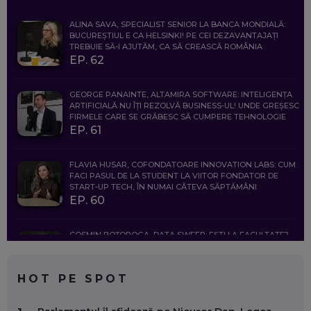
ALINA SAVA, SPECIALIST SENIOR LA BANCA MONDIALĂ:
BUCUREȘTIUL E CA HELSINKI! PE CEI DEZAVANTAJAȚI
TREBUIE SĂ-I AJUTĂM, CA SĂ CREASCĂ ROMÂNIA
EP. 62
GEORGE PANAINTE, ALTAMIRA SOFTWARE: INTELIGENȚA
ARTIFICIALĂ NU ÎȚI REZOLVĂ BUSINESS-UL! UNDE GREȘESC
FIRMELE CARE SE GRĂBESC SĂ CUMPERE TEHNOLOGIE
EP. 61
FLAVIA HUSAR, COFONDATOARE INNOVATION LABS: CUM
FACI PASUL DE LA STUDENT LA VIITOR FONDATOR DE
START-UP TECH, ÎN NUMAI CÂTEVA SĂPTĂMÂNI
EP. 60
COSMIN BOȚOROGA, DATA SWEEP: EȘTI LA FACULTATE?
CE SĂ FOLOSEȘTI, CÂND ÎȚI TREBUIE CEVA MAI PRECIS CA
CHATGPT
EP. 59
HOT PE SPOT
MARIO GHENEA, COFONDATOR WORKFLOW TIME: CUM