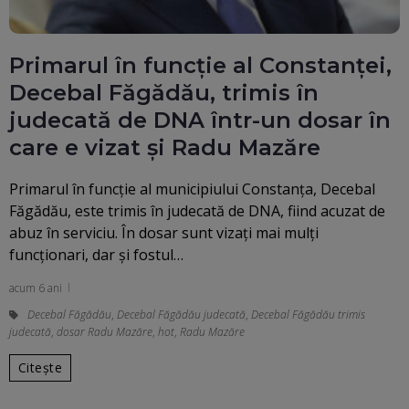
Primarul în funcţie al Constanţei,
Decebal Făgădău, trimis în
judecată de DNA într-un dosar în
care e vizat şi Radu Mazăre
Primarul în funcţie al municipiului Constanţa, Decebal
Făgădău, este trimis în judecată de DNA, fiind acuzat de
abuz în serviciu. În dosar sunt vizaţi mai mulţi
funcţionari, dar şi fostul…
acum 6 ani
Decebal Făgădău
,
Decebal Făgădău judecată
,
Decebal Făgădău trimis
judecată
,
dosar Radu Mazăre
,
hot
,
Radu Mazăre
Citește