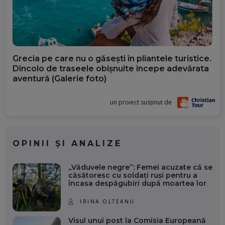
Grecia pe care nu o găsești în pliantele turistice.
Dincolo de traseele obișnuite începe adevărata
aventură (Galerie foto)
un proiect susținut de
OPINII ȘI ANALIZE
„Văduvele negre”: Femei acuzate că se
căsătoresc cu soldați ruși pentru a
încasa despăgubiri după moartea lor
IRINA OLTEANU
Visul unui post la Comisia Europeană