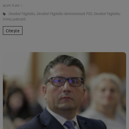
acum 6 ani
Decebal Făgădău
,
Decebal Făgădău demisionează PSD
,
Decebal Făgădău
trimis judecată
Citește