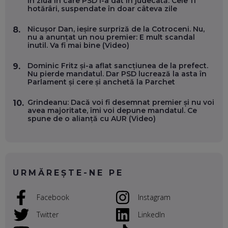
în ziua în care PSD l-a dat în judecată. Cele 11
hotărâri, suspendate în doar câteva zile
VALENTIN VANCEA, CEO AL PATRIA BANK: AUTOMATIZĂM
Nicușor Dan, ieșire surpriză de la Cotroceni. Nu,
8.
PROCESE, DAR CE FACEM CÂND PICĂ BAZA DE DATE, LA
nu a anunțat un nou premier: E mult scandal
INSTITUȚIILE STATULUI?
inutil. Va fi mai bine (Video)
EP. 53
Dominic Fritz și-a aflat sancțiunea de la prefect.
9.
Nu pierde mandatul. Dar PSD lucrează la asta în
VOICU OPREAN (AROBS): CUM CONSTRUIEȘTI O COMPANIE
Parlament și cere și anchetă la Parchet
GLOBALĂ, FĂRĂ SĂ PIERZI LEGĂTURA CU COMUNITATEA
TA LOCALĂ - ȘI CE SĂ DAI ÎNAPOI
EP. 52
Grindeanu: Dacă voi fi desemnat premier și nu voi
10.
avea majoritate, îmi voi depune mandatul. Ce
spune de o alianță cu AUR (Video)
ROBERT GRAUR, FOMO: SPEAKERUL PE SCENĂ, INVITATUL
ÎN SALĂ, DAR ÎNVĂȚĂM UNII DE LA CEILALȚI. VIN JASON
DERULO, STEVEN BARTLETT ȘI ALȚI PESTE 60 DE
ANTREPRENORI
EP. 51
URMĂREȘTE-NE PE
RADU MOȚOC, TECHSOUP: O TREIME DINTRE
PARTICIPANȚII LA DEZBATERILE DE PE REȚELE SOCIALE
ȚIPĂ, CU FEȚELE ACOPERITE. CUM ÎNVĂȚĂM SĂ DISCUTĂM
Facebook
Instagram
ȘI SĂ DECIDEM
EP. 50
Twitter
LinkedIn