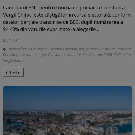
Candidatul PNL pentru funcţia de primar la Constanţa,
Vergil Chiţac, este câştigător în cursa electorală, conform
datelor parţiale transmise de BEC, după numărarea a
94,48% din voturile exprimate la alegerile…
acum 6 ani
alegeri locale Constanța
,
Decebal Făgădău
,
hot
,
primar Constanța
,
Primăria
Constanța
,
rezultate alegeri Constanța
,
rezultate alegeri locale 2020
,
Stelian Ion
,
Vergil Chițac
Citește