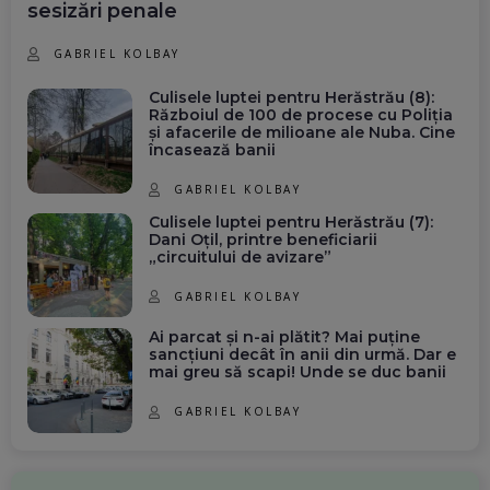
sesizări penale
GABRIEL KOLBAY
Culisele luptei pentru Herăstrău (8):
Războiul de 100 de procese cu Poliția
și afacerile de milioane ale Nuba. Cine
încasează banii
GABRIEL KOLBAY
Culisele luptei pentru Herăstrău (7):
Dani Oțil, printre beneficiarii
„circuitului de avizare”
GABRIEL KOLBAY
Ai parcat și n-ai plătit? Mai puține
sancțiuni decât în anii din urmă. Dar e
mai greu să scapi! Unde se duc banii
GABRIEL KOLBAY