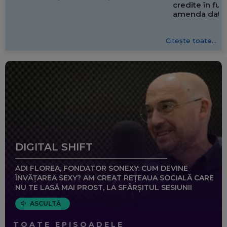
credite în f
amenda dată 
Citește toate...
DIGITAL SHIFT
ADI FLOREA, FONDATOR SONEXY: CUM DEVINE
ÎNVĂȚAREA SEXY? AM CREAT REȚEAUA SOCIALĂ CARE
NU TE LASĂ MAI PROST, LA SFÂRȘITUL SESIUNII
ASCULTĂ
TOATE EPISOADELE