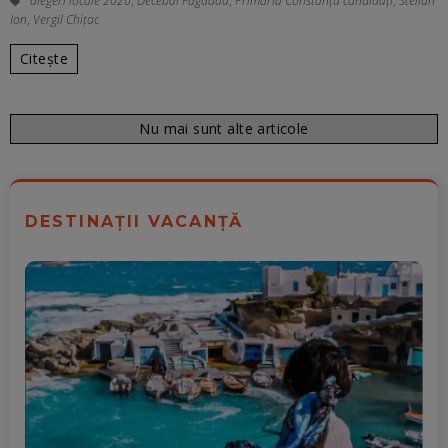
alegeri locale 2020
,
Decebal Făgădău
,
Primăria Constanța candidați
,
Stelian
Ion
,
Vergil Chițac
Citește
Nu mai sunt alte articole
DESTINAȚII VACANȚĂ