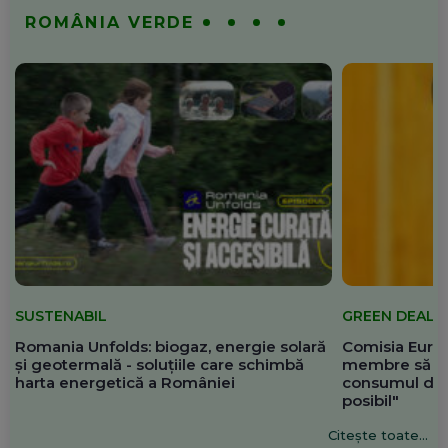
ROMÂNIA VERDE
SUSTENABIL
GREEN DEAL
Romania Unfolds: biogaz, energie solară
Comisia Europ
și geotermală - soluțiile care schimbă
membre să re
harta energetică a României
consumul de 
posibil"
Citește toate...