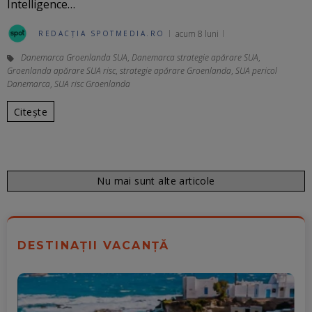
Intelligence…
acum 8 luni
REDACȚIA SPOTMEDIA.RO
Danemarca Groenlanda SUA
,
Danemarca strategie apărare SUA
,
Groenlanda apărare SUA risc
,
strategie apărare Groenlanda
,
SUA pericol
Danemarca
,
SUA risc Groenlanda
Citește
Nu mai sunt alte articole
DESTINAȚII VACANȚĂ