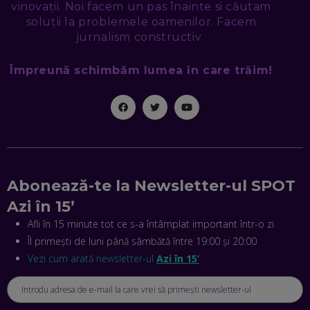
SEAMA CĂ CINEVA ÎNCEARCĂ SĂ TE MANIPULEZE, ONLINE.
vinovații. Noi facem un pas înainte si căutam
CE-AM ÎNVĂȚAT DIN EPISODUL GEORGESCU
soluții la problemele oamenilor. Facem
EP. 46
jurnalism constructiv.
Împreună schimbăm lumea în care trăim!
MIHAI CEPOI, JOBFUL: SCHIMBĂM MODUL ÎN CARE APLICI
LA JOB! CUM DEMONSTREZI ABILITĂȚI ȘI CÂȘTIGI PREMII
EP. 45
ANTONIO ENACHE, SENSE4FIT: CUM TE AJUTĂ
TEHNOLOGIA SĂ FACI SPORT, SĂ FII MAI COMPETITIV ȘI SĂ
CÂȘTIGI
EP. 44
Abonează-te la Newsletter-ul SPOT
CRISTIAN GROZEA, BEEFAST: PREGĂTIM CEL MAI BUN
Azi în 15’
DISPECERAT AUTOMAT DE PE PIAȚĂ! CUM POATE
REVOLUȚIONA LIVRĂRILE RAPIDE, DIN ROMÂNIA PÂNĂ ÎN
Afli în 15 minute tot ce s-a întâmplat important într-o zi
ASIA
Îl primești de luni până sâmbătă între 19:00 și 20:00
EP. 43
Vezi cum arată newsletter-ul
Azi în 15’
ANDREI NICOARĂ, EXPERT ÎN E-GUVERNARE: N-O SĂ NE
MAI MEARGĂ PREA MULT CU MANȚOGĂRII! DACĂ NU NE
RESPECTĂM OBLIGAȚIILE EUROPENE, VOM AVEA
PROBLEME