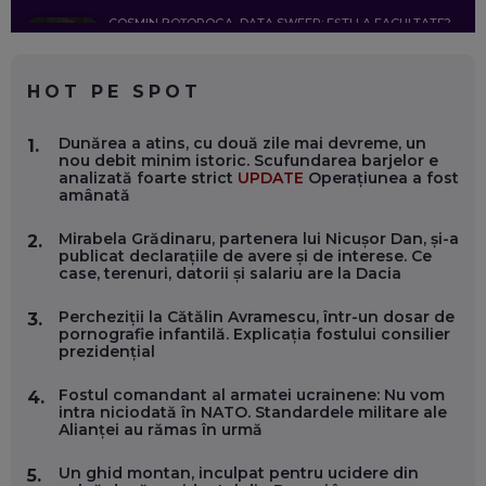
COSMIN BOȚOROGA, DATA SWEEP: EȘTI LA FACULTATE?
CE SĂ FOLOSEȘTI, CÂND ÎȚI TREBUIE CEVA MAI PRECIS CA
CHATGPT
EP. 59
HOT PE SPOT
MARIO GHENEA, COFONDATOR WORKFLOW TIME: CUM
Dunărea a atins, cu două zile mai devreme, un
1.
FOLOSEȘTI TEHNOLOGIA CA SĂ FII MAI BUN LA JOB. ȘI CUM
nou debit minim istoric. Scufundarea barjelor e
SE VA SCHIMBA MUNCA, ÎN URMĂTORII ANI
analizată foarte strict
UPDATE
Operațiunea a fost
EP. 58
amânată
Mirabela Grădinaru, partenera lui Nicușor Dan, și-a
2.
MARIUS PAȘCULEA, COFONDATOR AL KULTH: CUM
publicat declarațiile de avere și de interese. Ce
FOLOSEȘTI TEHNOLOGIA CA SĂ ÎȚI DESCHIZI DRUMUL
case, terenuri, datorii și salariu are la Dacia
CĂTRE ARTĂ, LA NIVEL GLOBAL
EP. 57
Percheziții la Cătălin Avramescu, într-un dosar de
3.
pornografie infantilă. Explicația fostului consilier
prezidențial
ANDREI AVĂDANEI, BIT SENTINEL: CUM ÎȚI PROTEJEZI
EFICIENT VIAȚA ONLINE. ȘI CARE SUNT PRIMII PAȘI ÎNTR-O
CARIERĂ DE „HACKER CU PERMIS”
Fostul comandant al armatei ucrainene: Nu vom
4.
EP. 56
intra niciodată în NATO. Standardele militare ale
Alianței au rămas în urmă
DOINA VÎLCEANU, CONTENTSPEED: VREI SUCCES ONLINE?
Un ghid montan, inculpat pentru ucidere din
5.