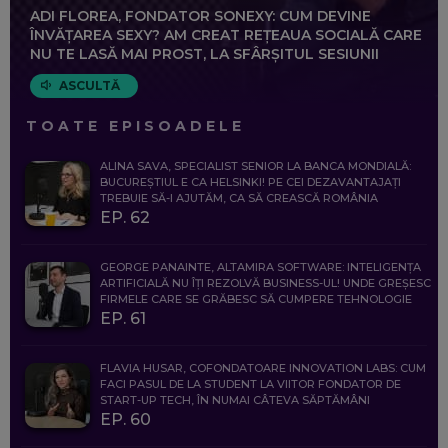
ADI FLOREA, FONDATOR SONEXY: CUM DEVINE
ÎNVĂȚAREA SEXY? AM CREAT REȚEAUA SOCIALĂ CARE
NU TE LASĂ MAI PROST, LA SFÂRȘITUL SESIUNII
ASCULTĂ
TOATE EPISOADELE
ALINA SAVA, SPECIALIST SENIOR LA BANCA MONDIALĂ:
BUCUREȘTIUL E CA HELSINKI! PE CEI DEZAVANTAJAȚI
TREBUIE SĂ-I AJUTĂM, CA SĂ CREASCĂ ROMÂNIA
EP. 62
GEORGE PANAINTE, ALTAMIRA SOFTWARE: INTELIGENȚA
ARTIFICIALĂ NU ÎȚI REZOLVĂ BUSINESS-UL! UNDE GREȘESC
FIRMELE CARE SE GRĂBESC SĂ CUMPERE TEHNOLOGIE
EP. 61
FLAVIA HUSAR, COFONDATOARE INNOVATION LABS: CUM
FACI PASUL DE LA STUDENT LA VIITOR FONDATOR DE
START-UP TECH, ÎN NUMAI CÂTEVA SĂPTĂMÂNI
EP. 60