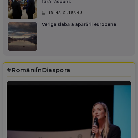
fără răspuns
IRINA OLTEANU
Veriga slabă a apărării europene
#RomâniÎnDiaspora