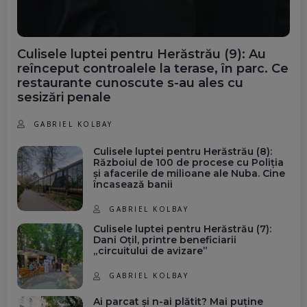
Culisele luptei pentru Herăstrău (9): Au
reînceput controalele la terase, în parc. Ce
restaurante cunoscute s-au ales cu
sesizări penale
GABRIEL KOLBAY
Culisele luptei pentru Herăstrău (8):
Războiul de 100 de procese cu Poliția
și afacerile de milioane ale Nuba. Cine
încasează banii
GABRIEL KOLBAY
Culisele luptei pentru Herăstrău (7):
Dani Oțil, printre beneficiarii
„circuitului de avizare”
GABRIEL KOLBAY
Ai parcat și n-ai plătit? Mai puține