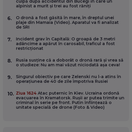
ÎNVAȚĂ AEO ȘI GEO!
culpă după accidentul din Bucegi în care un
alpinist a murit și trei au fost răniți
EP. 55
O dronă a fost găsită în mare, în dreptul unei
6.
plaje din Mamaia (Video). Aparatul va fi analizat
OLIVIU MATEI, HOLISUN: SOFTWARE DE LA CLUJ PENTRU
de SRI
WASHINGTON, OCHELARI INTELIGENȚI ȘI FERME
VERTICALE FĂRĂ PĂMÂNT
EP. 54
Incident grav în Capitală: O groapă de 3 metri
7.
adâncime a apărut în carosabil, traficul a fost
restricționat
VALENTIN VANCEA, CEO AL PATRIA BANK: AUTOMATIZĂM
PROCESE, DAR CE FACEM CÂND PICĂ BAZA DE DATE, LA
Rusia susține că a doborât o dronă rară și vrea să
8.
INSTITUȚIILE STATULUI?
o studieze: Nu am mai văzut niciodată așa ceva!
EP. 53
Singurul obiectiv pe care Zelenski nu l-a atins în
9.
operațiunea de 40 de zile împotriva Rusiei
VOICU OPREAN (AROBS): CUM CONSTRUIEȘTI O COMPANIE
GLOBALĂ, FĂRĂ SĂ PIERZI LEGĂTURA CU COMUNITATEA
TA LOCALĂ - ȘI CE SĂ DAI ÎNAPOI
Ziua 1624
Atac puternic în Kiev. Ucraina ordonă
10.
EP. 52
evacuarea în Kramatorsk. Rușii ar putea trimite un
criminal în serie pe front. Putin înființează o
unitate specială de drone (Foto & Video)
ROBERT GRAUR, FOMO: SPEAKERUL PE SCENĂ, INVITATUL
ÎN SALĂ, DAR ÎNVĂȚĂM UNII DE LA CEILALȚI. VIN JASON
DERULO, STEVEN BARTLETT ȘI ALȚI PESTE 60 DE
ANTREPRENORI
EP. 51