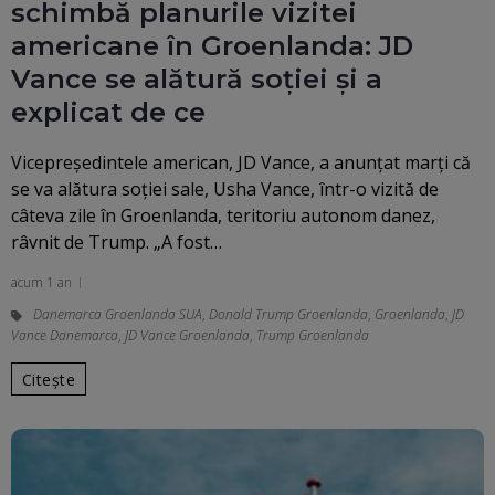
schimbă planurile vizitei
americane în Groenlanda: JD
Vance se alătură soției și a
explicat de ce
Vicepreședintele american, JD Vance, a anunțat marți că
se va alătura soției sale, Usha Vance, într-o vizită de
câteva zile în Groenlanda, teritoriu autonom danez,
râvnit de Trump. „A fost…
acum 1 an
Danemarca Groenlanda SUA
,
Donald Trump Groenlanda
,
Groenlanda
,
JD
Vance Danemarca
,
JD Vance Groenlanda
,
Trump Groenlanda
Citește