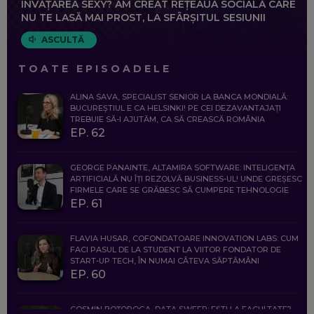
ÎNVĂȚAREA SEXY? AM CREAT REȚEAUA SOCIALĂ CARE
NU TE LASĂ MAI PROST, LA SFÂRȘITUL SESIUNII
ASCULTĂ
TOATE EPISOADELE
ALINA SAVA, SPECIALIST SENIOR LA BANCA MONDIALĂ:
BUCUREȘTIUL E CA HELSINKI! PE CEI DEZAVANTAJAȚI
TREBUIE SĂ-I AJUTĂM, CA SĂ CREASCĂ ROMÂNIA
EP. 62
GEORGE PANAINTE, ALTAMIRA SOFTWARE: INTELIGENȚA
ARTIFICIALĂ NU ÎȚI REZOLVĂ BUSINESS-UL! UNDE GREȘESC
FIRMELE CARE SE GRĂBESC SĂ CUMPERE TEHNOLOGIE
EP. 61
FLAVIA HUSAR, COFONDATOARE INNOVATION LABS: CUM
FACI PASUL DE LA STUDENT LA VIITOR FONDATOR DE
START-UP TECH, ÎN NUMAI CÂTEVA SĂPTĂMÂNI
EP. 60
COSMIN BOȚOROGA, DATA SWEEP: EȘTI LA FACULTATE?