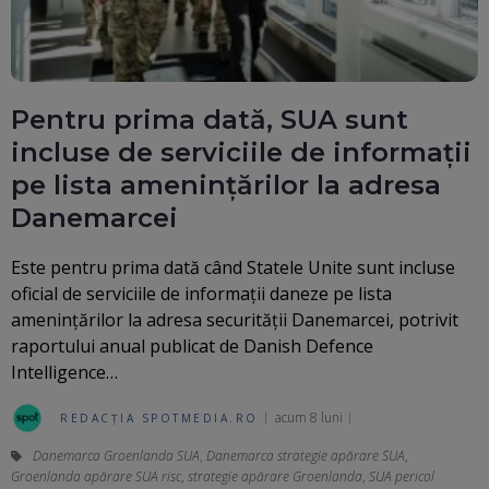
Pentru prima dată, SUA sunt
incluse de serviciile de informații
pe lista amenințărilor la adresa
Danemarcei
Este pentru prima dată când Statele Unite sunt incluse
oficial de serviciile de informații daneze pe lista
amenințărilor la adresa securității Danemarcei, potrivit
raportului anual publicat de Danish Defence
Intelligence…
acum 8 luni
REDACȚIA SPOTMEDIA.RO
Danemarca Groenlanda SUA
,
Danemarca strategie apărare SUA
,
Groenlanda apărare SUA risc
,
strategie apărare Groenlanda
,
SUA pericol