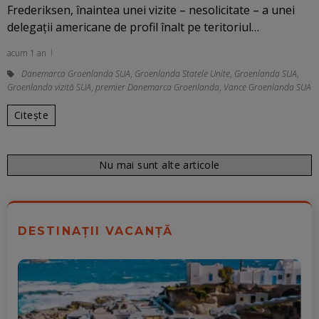
Frederiksen, înaintea unei vizite – nesolicitate – a unei
delegaţii americane de profil înalt pe teritoriul…
acum 1 an
Danemarca Groenlanda SUA
,
Groenlanda Statele Unite
,
Groenlanda SUA
,
Groenlanda vizită SUA
,
premier Danemarca Groenlanda
,
Vance Groenlanda SUA
Citește
Nu mai sunt alte articole
DESTINAȚII VACANȚĂ