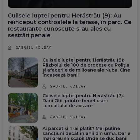
Culisele luptei pentru Herăstrău (9): Au
reînceput controalele la terase, în parc. Ce
restaurante cunoscute s-au ales cu
sesizări penale
GABRIEL KOLBAY
Culisele luptei pentru Herăstrău (8):
Războiul de 100 de procese cu Poliția
și afacerile de milioane ale Nuba. Cine
încasează banii
GABRIEL KOLBAY
Culisele luptei pentru Herăstrău (7):
Dani Oțil, printre beneficiarii
„circuitului de avizare”
GABRIEL KOLBAY
Ai parcat și n-ai plătit? Mai puține
sancțiuni decât în anii din urmă. Dar e
mai greu să scapi! Unde se duc banii