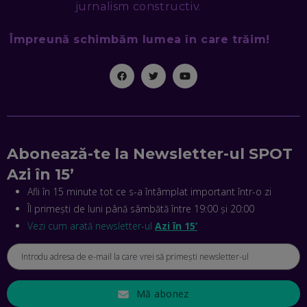
jurnalism constructiv.
EP. 46
Împreună schimbăm lumea în care trăim!
MIHAI CEPOI, JOBFUL: SCHIMBĂM MODUL ÎN CARE APLICI
LA JOB! CUM DEMONSTREZI ABILITĂȚI ȘI CÂȘTIGI PREMII
EP. 45
ANTONIO ENACHE, SENSE4FIT: CUM TE AJUTĂ
TEHNOLOGIA SĂ FACI SPORT, SĂ FII MAI COMPETITIV ȘI SĂ
CÂȘTIGI
EP. 44
Abonează-te la Newsletter-ul SPOT
Azi în 15’
CRISTIAN GROZEA, BEEFAST: PREGĂTIM CEL MAI BUN
DISPECERAT AUTOMAT DE PE PIAȚĂ! CUM POATE
Afli în 15 minute tot ce s-a întâmplat important într-o zi
REVOLUȚIONA LIVRĂRILE RAPIDE, DIN ROMÂNIA PÂNĂ ÎN
Îl primești de luni până sâmbătă între 19:00 și 20:00
ASIA
EP. 43
Vezi cum arată newsletter-ul
Azi în 15’
ANDREI NICOARĂ, EXPERT ÎN E-GUVERNARE: N-O SĂ NE
MAI MEARGĂ PREA MULT CU MANȚOGĂRII! DACĂ NU NE
RESPECTĂM OBLIGAȚIILE EUROPENE, VOM AVEA
PROBLEME
EP. 42
Mă abonez