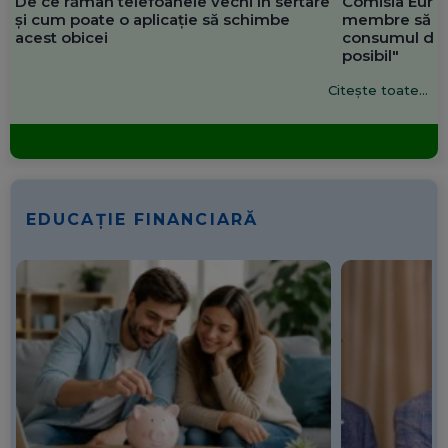
De ce rămân telefoanele vechi în sertare
Comisia Europ
și cum poate o aplicație să schimbe
membre să re
acest obicei
consumul de 
posibil"
Citește toate...
EDUCAȚIE FINANCIARĂ