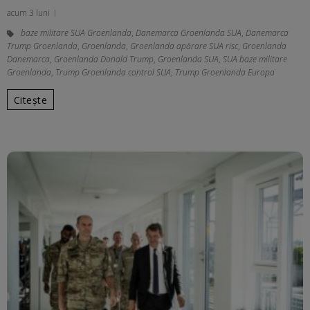
acum 3 luni
baze militare SUA Groenlanda
,
Danemarca Groenlanda SUA
,
Danemarca
Trump Groenlanda
,
Groenlanda
,
Groenlanda apărare SUA risc
,
Groenlanda
Danemarca
,
Groenlanda Donald Trump
,
Groenlanda SUA
,
SUA baze militare
Groenlanda
,
Trump Groenlanda control SUA
,
Trump Groenlanda Europa
Citește