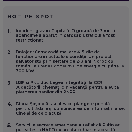
CE SĂ FOLOSEȘTI, CÂND ÎȚI TREBUIE CEVA MAI PRECIS CA
CHATGPT
EP. 59
HOT PE SPOT
MARIO GHENEA, COFONDATOR WORKFLOW TIME: CUM
Incident grav în Capitală: O groapă de 3 metri
1.
FOLOSEȘTI TEHNOLOGIA CA SĂ FII MAI BUN LA JOB. ȘI CUM
adâncime a apărut în carosabil, traficul a fost
SE VA SCHIMBA MUNCA, ÎN URMĂTORII ANI
restricționat
EP. 58
Bolojan: Cernavodă mai are 4-5 zile de
2.
funcționare în actualele condiții. Un proiect
MARIUS PAȘCULEA, COFONDATOR AL KULTH: CUM
salvator stă prin sertare de 2-3 ani. Noroc că
FOLOSEȘTI TEHNOLOGIA CA SĂ ÎȚI DESCHIZI DRUMUL
românii au redus consumul de energie cu până la
CĂTRE ARTĂ, LA NIVEL GLOBAL
300 MW
EP. 57
USR și PNL duc Legea integrității la CCR.
3.
Judecătorii, chemați din vacanță pentru a evita
ANDREI AVĂDANEI, BIT SENTINEL: CUM ÎȚI PROTEJEZI
pierderea banilor din PNRR
EFICIENT VIAȚA ONLINE. ȘI CARE SUNT PRIMII PAȘI ÎNTR-O
CARIERĂ DE „HACKER CU PERMIS”
EP. 56
Diana Șoșoacă s-a ales cu plângere penală
4.
pentru trădare și comunicarea de informații false.
Cine și de ce o acuză
DOINA VÎLCEANU, CONTENTSPEED: VREI SUCCES ONLINE?
ÎNVAȚĂ AEO ȘI GEO!
Serviciile secrete americane au aflat că Putin ar
5.
putea testa NATO cu un atac chiar în această
EP. 55