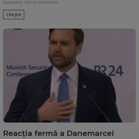
Danemarca
,
SUA risc Groenlanda
Citește
Reacția fermă a Danemarcei