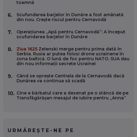
toamnă
Scufundarea barjelor în Dunăre a fost amânată
6.
OLIVIU MATEI, HOLISUN: SOFTWARE DE LA CLUJ PENTRU
din nou. Crește riscul pentru Cernavodă
WASHINGTON, OCHELARI INTELIGENȚI ȘI FERME
VERTICALE FĂRĂ PĂMÂNT
EP. 54
Operațiunea „Apă pentru Cernavodă”: A început
7.
scufundarea barjelor în Dunăre
VALENTIN VANCEA, CEO AL PATRIA BANK: AUTOMATIZĂM
Ziua 1625
Zelenski merge pentru prima dată în
8.
PROCESE, DAR CE FACEM CÂND PICĂ BAZA DE DATE, LA
Serbia. Rusia ar putea folosi drone ucrainene în
INSTITUȚIILE STATULUI?
zona baltică. O lună de foc pentru NATO. SUA dau
EP. 53
din nou informații secrete Ucrainei
Când se oprește Centrala de la Cernavodă dacă
9.
VOICU OPREAN (AROBS): CUM CONSTRUIEȘTI O COMPANIE
Dunărea va continua să scadă
GLOBALĂ, FĂRĂ SĂ PIERZI LEGĂTURA CU COMUNITATEA
TA LOCALĂ - ȘI CE SĂ DAI ÎNAPOI
EP. 52
Cine e bărbatul care a desenat pe o stâncă de pe
10.
Transfăgărășan mesajul de iubire pentru „Anna”
ROBERT GRAUR, FOMO: SPEAKERUL PE SCENĂ, INVITATUL
ÎN SALĂ, DAR ÎNVĂȚĂM UNII DE LA CEILALȚI. VIN JASON
DERULO, STEVEN BARTLETT ȘI ALȚI PESTE 60 DE
ANTREPRENORI
EP. 51
URMĂREȘTE-NE PE
RADU MOȚOC, TECHSOUP: O TREIME DINTRE