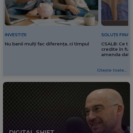
SOLUȚII FINA
INVESTIȚII
CSALB: Ce tre
Nu banii mulți fac diferența, ci timpul
credite în f
amenda dată 
Citește toate...
DIGITAL SHIFT