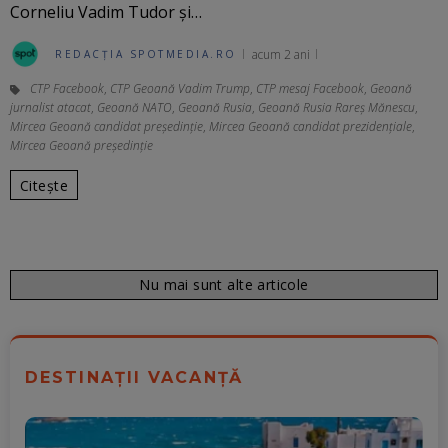
Corneliu Vadim Tudor și…
acum 2 ani
REDACȚIA SPOTMEDIA.RO
CTP Facebook
,
CTP Geoană Vadim Trump
,
CTP mesaj Facebook
,
Geoană
jurnalist atacat
,
Geoană NATO
,
Geoană Rusia
,
Geoană Rusia Rareş Mănescu
,
Mircea Geoană candidat președinție
,
Mircea Geoană candidat prezidențiale
,
Mircea Geoană președinție
Citește
Nu mai sunt alte articole
DESTINAȚII VACANȚĂ