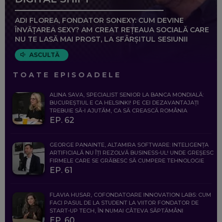
ADI FLOREA, FONDATOR SONEXY: CUM DEVINE
ÎNVĂȚAREA SEXY? AM CREAT REȚEAUA SOCIALĂ CARE
NU TE LASĂ MAI PROST, LA SFÂRȘITUL SESIUNII
ASCULTĂ
TOATE EPISOADELE
ALINA SAVA, SPECIALIST SENIOR LA BANCA MONDIALĂ:
BUCUREȘTIUL E CA HELSINKI! PE CEI DEZAVANTAJAȚI
TREBUIE SĂ-I AJUTĂM, CA SĂ CREASCĂ ROMÂNIA
EP. 62
GEORGE PANAINTE, ALTAMIRA SOFTWARE: INTELIGENȚA
ARTIFICIALĂ NU ÎȚI REZOLVĂ BUSINESS-UL! UNDE GREȘESC
FIRMELE CARE SE GRĂBESC SĂ CUMPERE TEHNOLOGIE
EP. 61
FLAVIA HUSAR, COFONDATOARE INNOVATION LABS: CUM
FACI PASUL DE LA STUDENT LA VIITOR FONDATOR DE
START-UP TECH, ÎN NUMAI CÂTEVA SĂPTĂMÂNI
EP. 60