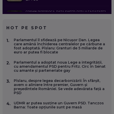
COSMIN BOȚOROGA, DATA SWEEP: EȘTI LA FACULTATE?
CE SĂ FOLOSEȘTI, CÂND ÎȚI TREBUIE CEVA MAI PRECIS CA
CHATGPT
EP. 59
HOT PE SPOT
MARIO GHENEA, COFONDATOR WORKFLOW TIME: CUM
Parlamentul îl sfidează pe Nicușor Dan. Legea
1.
FOLOSEȘTI TEHNOLOGIA CA SĂ FII MAI BUN LA JOB. ȘI CUM
care amână închiderea centralelor pe cărbune a
SE VA SCHIMBA MUNCA, ÎN URMĂTORII ANI
fost adoptată. Pîslaru: Granturi de 5 miliarde de
EP. 58
euro ar putea fi blocate
Parlamentul a adoptat noua Lege a integrității,
2.
MARIUS PAȘCULEA, COFONDATOR AL KULTH: CUM
cu amendamentul PSD pentru Fritz. Circ în Senat
FOLOSEȘTI TEHNOLOGIA CA SĂ ÎȚI DESCHIZI DRUMUL
cu amante și parteneriate gay
CĂTRE ARTĂ, LA NIVEL GLOBAL
EP. 57
Pîslaru, despre legea decarbonizării: În sfârșit,
3.
avem o aliniere între premier, Guvern și
președintele României. Se vede adevărata față a
ANDREI AVĂDANEI, BIT SENTINEL: CUM ÎȚI PROTEJEZI
PSD
EFICIENT VIAȚA ONLINE. ȘI CARE SUNT PRIMII PAȘI ÎNTR-O
CARIERĂ DE „HACKER CU PERMIS”
EP. 56
UDMR ar putea susține un Guvern PSD. Tanczos
4.
Barna: Toate opțiunile sunt pe masă