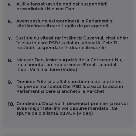
DOINA VÎLCEANU, CONTENTSPEED: VREI SUCCES ONLINE?
AUR a lansat un site dedicat suspendării
5.
ÎNVAȚĂ AEO ȘI GEO!
președintelui Nicușor Dan
EP. 55
Avem sesiune extraordinară la Parlament și
6.
săptămâna viitoare. Legile de pe agendă
OLIVIU MATEI, HOLISUN: SOFTWARE DE LA CLUJ PENTRU
WASHINGTON, OCHELARI INTELIGENȚI ȘI FERME
Justiție cu viteză rar întâlnită: Guvernul, citat chiar
7.
VERTICALE FĂRĂ PĂMÂNT
în ziua în care PSD l-a dat în judecată. Cele 11
EP. 54
hotărâri, suspendate în doar câteva zile
Nicușor Dan, ieșire surpriză de la Cotroceni. Nu,
8.
VALENTIN VANCEA, CEO AL PATRIA BANK: AUTOMATIZĂM
nu a anunțat un nou premier: E mult scandal
PROCESE, DAR CE FACEM CÂND PICĂ BAZA DE DATE, LA
inutil. Va fi mai bine (Video)
INSTITUȚIILE STATULUI?
EP. 53
Dominic Fritz și-a aflat sancțiunea de la prefect.
9.
Nu pierde mandatul. Dar PSD lucrează la asta în
Parlament și cere și anchetă la Parchet
VOICU OPREAN (AROBS): CUM CONSTRUIEȘTI O COMPANIE
GLOBALĂ, FĂRĂ SĂ PIERZI LEGĂTURA CU COMUNITATEA
TA LOCALĂ - ȘI CE SĂ DAI ÎNAPOI
Grindeanu: Dacă voi fi desemnat premier și nu voi
10.
EP. 52
avea majoritate, îmi voi depune mandatul. Ce
spune de o alianță cu AUR (Video)
ROBERT GRAUR, FOMO: SPEAKERUL PE SCENĂ, INVITATUL
ÎN SALĂ, DAR ÎNVĂȚĂM UNII DE LA CEILALȚI. VIN JASON
DERULO, STEVEN BARTLETT ȘI ALȚI PESTE 60 DE
ANTREPRENORI