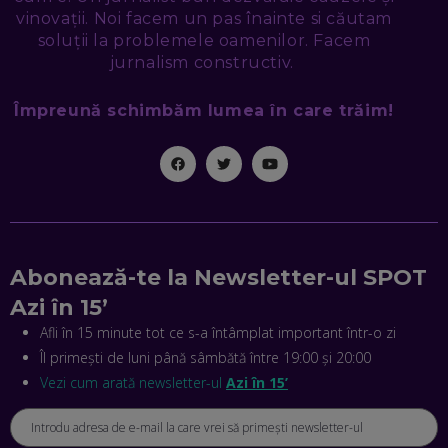
NICOLAE ȚIBRIGAN, DIGITAL FORENSIC TEAM: CUM ÎȚI DAI
vinovații. Noi facem un pas înainte si căutam
SEAMA CĂ CINEVA ÎNCEARCĂ SĂ TE MANIPULEZE, ONLINE.
soluții la problemele oamenilor. Facem
CE-AM ÎNVĂȚAT DIN EPISODUL GEORGESCU
jurnalism constructiv.
EP. 46
Împreună schimbăm lumea în care trăim!
MIHAI CEPOI, JOBFUL: SCHIMBĂM MODUL ÎN CARE APLICI
LA JOB! CUM DEMONSTREZI ABILITĂȚI ȘI CÂȘTIGI PREMII
EP. 45
ANTONIO ENACHE, SENSE4FIT: CUM TE AJUTĂ
TEHNOLOGIA SĂ FACI SPORT, SĂ FII MAI COMPETITIV ȘI SĂ
CÂȘTIGI
EP. 44
Abonează-te la Newsletter-ul SPOT
Azi în 15’
CRISTIAN GROZEA, BEEFAST: PREGĂTIM CEL MAI BUN
DISPECERAT AUTOMAT DE PE PIAȚĂ! CUM POATE
Afli în 15 minute tot ce s-a întâmplat important într-o zi
REVOLUȚIONA LIVRĂRILE RAPIDE, DIN ROMÂNIA PÂNĂ ÎN
Îl primești de luni până sâmbătă între 19:00 și 20:00
ASIA
EP. 43
Vezi cum arată newsletter-ul
Azi în 15’
ANDREI NICOARĂ, EXPERT ÎN E-GUVERNARE: N-O SĂ NE
MAI MEARGĂ PREA MULT CU MANȚOGĂRII! DACĂ NU NE
RESPECTĂM OBLIGAȚIILE EUROPENE, VOM AVEA