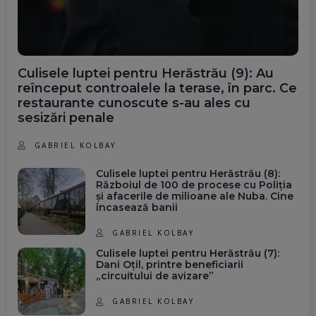
Culisele luptei pentru Herăstrău (9): Au
reînceput controalele la terase, în parc. Ce
restaurante cunoscute s-au ales cu
sesizări penale
GABRIEL KOLBAY
Culisele luptei pentru Herăstrău (8):
Războiul de 100 de procese cu Poliția
și afacerile de milioane ale Nuba. Cine
încasează banii
GABRIEL KOLBAY
Culisele luptei pentru Herăstrău (7):
Dani Oțil, printre beneficiarii
„circuitului de avizare”
GABRIEL KOLBAY