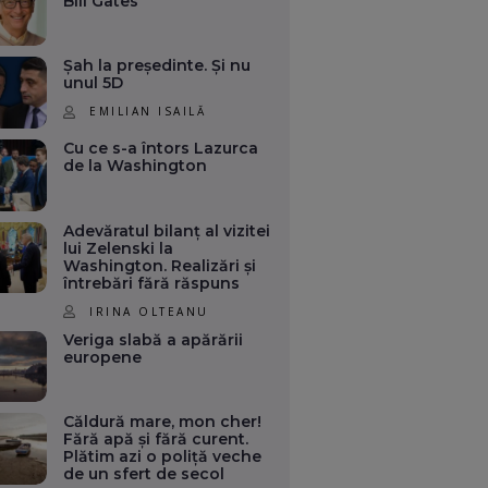
Bill Gates
Șah la președinte. Și nu
unul 5D
EMILIAN ISAILĂ
Cu ce s-a întors Lazurca
de la Washington
Adevăratul bilanț al vizitei
lui Zelenski la
Washington. Realizări și
întrebări fără răspuns
IRINA OLTEANU
Veriga slabă a apărării
europene
Căldură mare, mon cher!
Fără apă și fără curent.
Plătim azi o poliță veche
de un sfert de secol