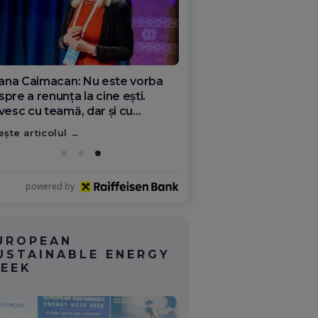
ana Olar, românca de la Google
re demonstrează că diaspora
ate schimba România
ește articolul
powered by
UROPEAN
USTAINABLE ENERGY
EEK