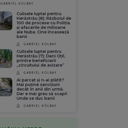
GABRIEL KOLBAY
Culisele luptei pentru
Herăstrău (8): Războiul de
100 de procese cu Poliția
și afacerile de milioane
ale Nuba. Cine încasează
banii
GABRIEL KOLBAY
Culisele luptei pentru
Herăstrău (7): Dani Oțil,
printre beneficiarii
„circuitului de avizare”
GABRIEL KOLBAY
Ai parcat și n-ai plătit?
Mai puține sancțiuni
decât în anii din urmă.
Dar e mai greu să scapi!
Unde se duc banii
GABRIEL KOLBAY