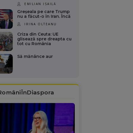
EMILIAN ISAILĂ
Greșeala pe care Trump
nu a făcut-o în Iran. Încă
IRINA OLTEANU
Criza din Ceuta: UE
glisează spre dreapta cu
tot cu România
Să mănânce aur
RomâniÎnDiaspora