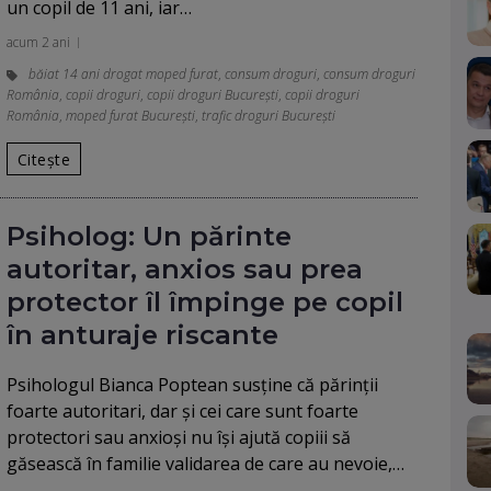
un copil de 11 ani, iar…
acum 2 ani
băiat 14 ani drogat moped furat
,
consum droguri
,
consum droguri
România
,
copii droguri
,
copii droguri București
,
copii droguri
România
,
moped furat Bucureşti
,
trafic droguri București
Citește
Psiholog: Un părinte
autoritar, anxios sau prea
protector îl împinge pe copil
în anturaje riscante
Psihologul Bianca Poptean susţine că părinţii
foarte autoritari, dar şi cei care sunt foarte
protectori sau anxioşi nu îşi ajută copiii să
găsească în familie validarea de care au nevoie,…