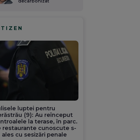
decarbonizat
ITIZEN
lisele luptei pentru
răstrău (9): Au reînceput
ntroalele la terase, în parc.
 restaurante cunoscute s-
 ales cu sesizări penale