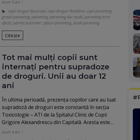
acum 3 ani
copii droguri București
,
copii droguri România
,
copii parenting
,
greşeli parenting
,
parenting
,
parenting dur studii
,
parenting strict
efecte
,
părinţi autoritari
,
sfaturi parenting
,
studii parenting
Citește
Tot mai mulți copii sunt
internaţi pentru supradoze
de droguri. Unii au doar 12
ani
#
În ultima perioadă, prezenţa copiilor care au luat
supradoză de droguri este constantă în secţia
Toxicologie – ATI de la Spitalul Clinic de Copii
Grigore Alexandrescu din Capitală. Acesta este…
acum 4 ani