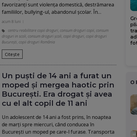
favorizanți sunt violența domestică, destrămarea
familiilor, bullying-ul, abandonul școlar. În…
Gr
acum 8 luni
pl
centru reabilitare copii droguri
,
consum droguri copii
,
consum
tr
droguri in scoli
,
consum droguri școli
,
copii droguri
,
copii droguri
ad
București
,
copii droguri România
fo
Citește
Un puști de 14 ani a furat un
O
moped și mergea haotic prin
București. Era drogat și avea
cu el alt copil de 11 ani
Un adolescent de 14 ani a fost prins, în noaptea
de marţi spre miercuri, când conducea în
Bucureşti un moped pe care-l furase. Transporta