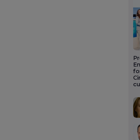
Pr
En
fo
Ci
cu