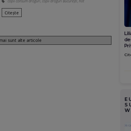
copii consum droguri
,
copii droguri București
,
hot
Citește
Di
ca
ai sunt alte articole
po
Cit
E
S
W