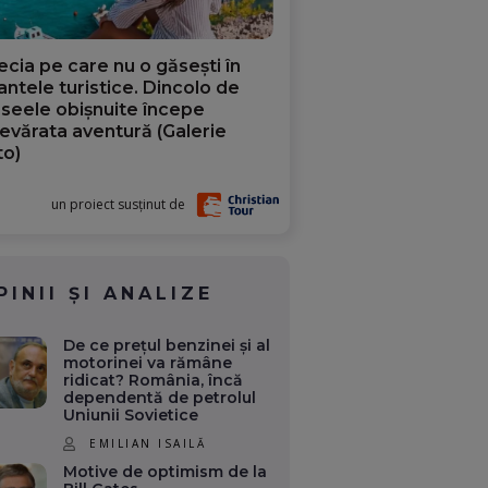
ecia pe care nu o găsești în
iantele turistice. Dincolo de
aseele obișnuite începe
evărata aventură (Galerie
to)
un proiect susținut de
PINII ȘI ANALIZE
De ce prețul benzinei și al
motorinei va rămâne
ridicat? România, încă
dependentă de petrolul
Uniunii Sovietice
EMILIAN ISAILĂ
Motive de optimism de la