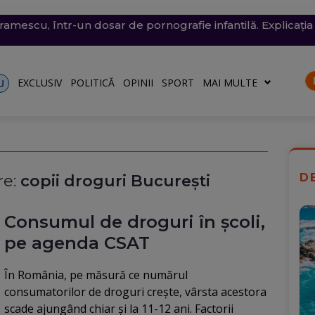
conomie de energie, fără efect: Miercuri, la momentul criti
v exploziv a perturbat traficul pe aeroportul Leipzig, un c
vramescu, într-un dosar de pornografie infantilă. Explicația 
tenera lui Nicușor Dan, și-a publicat declarațiile de avere 
 mare, în dreptul unei plaje din Mamaia (Video). Aparatul v
rii
turile către Ucraina. Rusia, principalul suspect
riu are la Dacia
EXCLUSIV
POLITICĂ
OPINII
SPORT
MAI MULTE
U
D
e:
copii droguri București
Consumul de droguri în școli,
pe agenda CSAT
În România, pe măsură ce numărul
consumatorilor de droguri crește, vârsta acestora
scade ajungând chiar și la 11-12 ani. Factorii