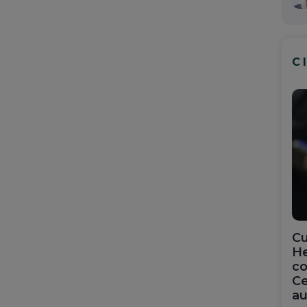
C
Cu
He
co
Ce
au