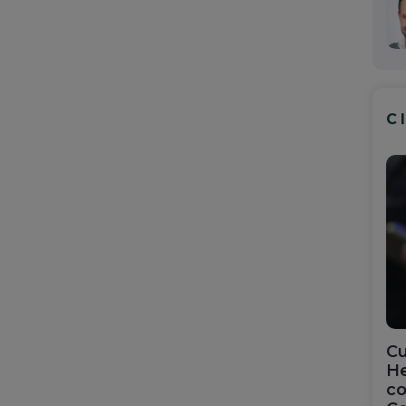
C
Cu
He
co