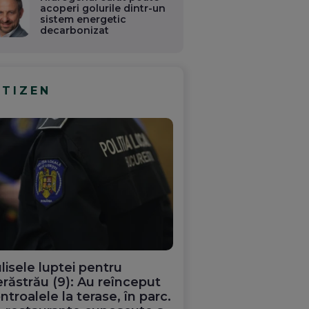
acoperi golurile dintr-un
sistem energetic
decarbonizat
ITIZEN
lisele luptei pentru
răstrău (9): Au reînceput
ntroalele la terase, în parc.