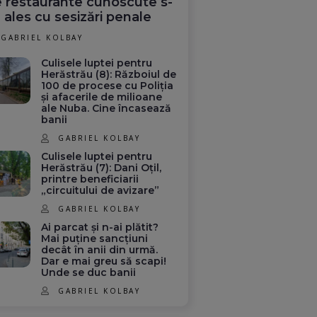
 restaurante cunoscute s-
 ales cu sesizări penale
GABRIEL KOLBAY
Culisele luptei pentru
Herăstrău (8): Războiul de
100 de procese cu Poliția
și afacerile de milioane
ale Nuba. Cine încasează
banii
GABRIEL KOLBAY
Culisele luptei pentru
Herăstrău (7): Dani Oțil,
printre beneficiarii
„circuitului de avizare”
GABRIEL KOLBAY
Ai parcat și n-ai plătit?
Mai puține sancțiuni
decât în anii din urmă.
Dar e mai greu să scapi!
Unde se duc banii
GABRIEL KOLBAY