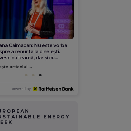
ana Olar, românca de la Google
re demonstrează că diaspora
ate schimba România
ește articolul
powered by
UROPEAN
USTAINABLE ENERGY
EEK