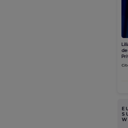
Di
ca
po
Cit
E
S
W