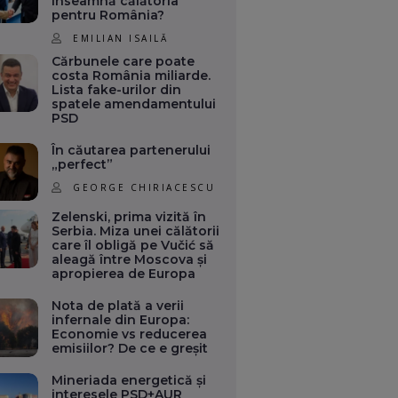
înseamnă călătoria
pentru România?
EMILIAN ISAILĂ
Cărbunele care poate
costa România miliarde.
Lista fake-urilor din
spatele amendamentului
PSD
În căutarea partenerului
„perfect”
GEORGE CHIRIACESCU
Zelenski, prima vizită în
Serbia. Miza unei călătorii
care îl obligă pe Vučić să
aleagă între Moscova și
apropierea de Europa
Nota de plată a verii
infernale din Europa:
Economie vs reducerea
emisiilor? De ce e greșit
Mineriada energetică și
interesele PSD+AUR