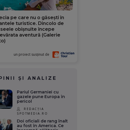
ecia pe care nu o găsești în
iantele turistice. Dincolo de
aseele obișnuite începe
evărata aventură (Galerie
to)
un proiect susținut de
PINII ȘI ANALIZE
Pariul Germaniei cu
gazele pune Europa în
pericol
REDACȚIA
SPOTMEDIA.RO
Doi oficiali de rang înalt
au fost în America. Ce