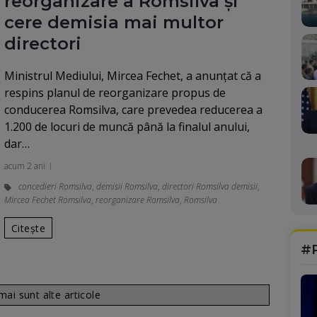
reorganizare a Romsilva și
cere demisia mai multor
directori
Ministrul Mediului, Mircea Fechet, a anunţat că a
respins planul de reorganizare propus de
conducerea Romsilva, care prevedea reducerea a
1.200 de locuri de muncă până la finalul anului,
dar…
acum 2 ani
concedieri Romsilva
,
demisii Romsilva
,
directori Romsilva demisii
,
Mircea Fechet Romsilva
,
reorganizare Romsilva
,
Romsilva
Citește
#
ai sunt alte articole