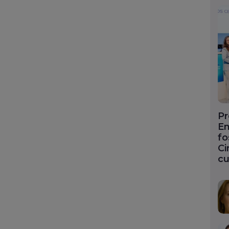
Pr
En
fo
Ci
cu