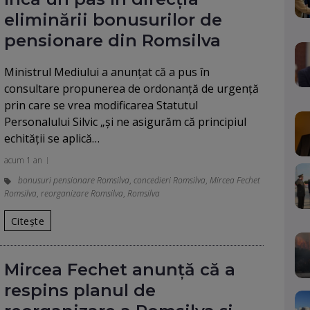
eliminării bonusurilor de
pensionare din Romsilva
Ministrul Mediului a anunțat că a pus în
consultare propunerea de ordonanță de urgență
prin care se vrea modificarea Statutul
Personalului Silvic „și ne asigurăm că principiul
echității se aplică…
acum 1 an
bonusuri pensionare Romsilva
,
concedieri Romsilva
,
Mircea Fechet
Romsilva
,
reorganizare Romsilva
,
Romsilva
Citește
Mircea Fechet anunță că a
respins planul de