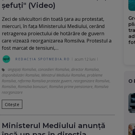
șefuți" (Video)
Gr
Zeci de silvicultori din toată țara au protestat,
pl
miercuri, în fața Ministerului Mediului, cerând
tr
retragerea proiectului de hotărâre de guvern
ad
care vizează reorganizarea Romsilva. Protestul a
fo
fost marcat de tensiuni,…
acum 12 luni
REDACȚIA SPOTMEDIA.RO
angajați Romsilva
,
concedieri Romsilva
,
director Romsilva
,
disponibilizări Romsilva
,
Ministrul Mediului Romsilva
,
probleme
Romsilva
,
reforma Romsilva proteste guvern
,
reorganizare Romsilva
,
O
Romsilva
,
Romsilva bonusuri
,
Romsilva prime pensionare
,
Romsilva
reorganizare
Citește
Ministerul Mediului anunță
încă un pas în direcția