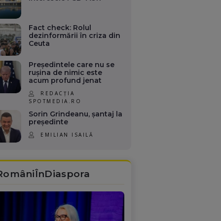
Fact check: Rolul
dezinformării în criza din
Ceuta
Președintele care nu se
rușina de nimic este
acum profund jenat
REDACȚIA
SPOTMEDIA.RO
Sorin Grindeanu, șantaj la
președinte
EMILIAN ISAILĂ
RomâniÎnDiaspora