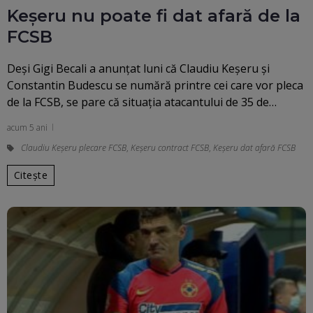
Keșeru nu poate fi dat afară de la
FCSB
Deși Gigi Becali a anunțat luni că Claudiu Keșeru și
Constantin Budescu se numără printre cei care vor pleca
de la FCSB, se pare că situația atacantului de 35 de…
acum 5 ani
Claudiu Keșeru plecare FCSB
,
Keșeru contract FCSB
,
Keșeru dat afară FCSB
Citește