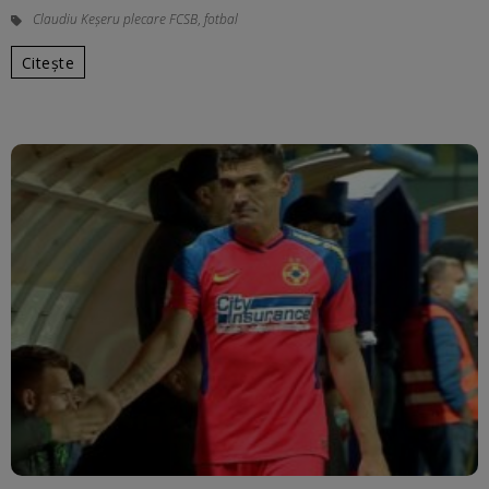
Claudiu Keșeru plecare FCSB
,
fotbal
Citește