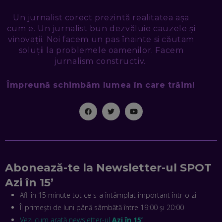
Un jurnalist corect prezintă realitatea așa
TUDOR MIHĂILESCU, FRESHFUL BY EMAG: MAGAZINUL
VIITORULUI NU ARE TRILIOANE DE PRODUSE. DAR ARE
cum e. Un jurnalist bun dezvăluie cauzele și
EXACT CE ÎȚI DOREȘTI
vinovații. Noi facem un pas înainte si căutam
EP. 48
soluții la problemele oamenilor. Facem
jurnalism constructiv.
EDUARD DUMITRAȘCU, ASOCIAȚIA ROMÂNĂ PENTRU
SMART CITY: CUM SE NAȘTE UN ORAȘ INTELIGENT. CE „NU
PUȘCĂ” LA NOI. ÎN CE DEȘERT SE CONSTRUIEȘTE CEL MAI
Împreună schimbăm lumea în care trăim!
MARE „ORAȘ COGNITIV” DIN ISTORIE
EP. 47
NICOLAE ȚIBRIGAN, DIGITAL FORENSIC TEAM: CUM ÎȚI DAI
SEAMA CĂ CINEVA ÎNCEARCĂ SĂ TE MANIPULEZE, ONLINE.
CE-AM ÎNVĂȚAT DIN EPISODUL GEORGESCU
EP. 46
Abonează-te la Newsletter-ul SPOT
MIHAI CEPOI, JOBFUL: SCHIMBĂM MODUL ÎN CARE APLICI
LA JOB! CUM DEMONSTREZI ABILITĂȚI ȘI CÂȘTIGI PREMII
Azi în 15’
EP. 45
Afli în 15 minute tot ce s-a întâmplat important într-o zi
Îl primești de luni până sâmbătă între 19:00 și 20:00
ANTONIO ENACHE, SENSE4FIT: CUM TE AJUTĂ
Vezi cum arată newsletter-ul
Azi în 15’