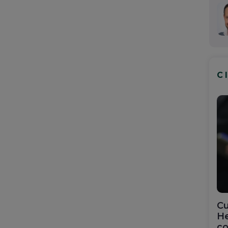
C
Cu
He
co