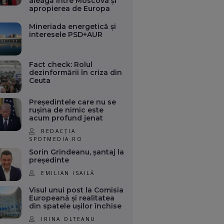
aleagă între Moscova și
apropierea de Europa
Mineriada energetică și
interesele PSD+AUR
Fact check: Rolul
dezinformării în criza din
Ceuta
Președintele care nu se
rușina de nimic este
acum profund jenat
REDACȚIA
SPOTMEDIA.RO
Sorin Grindeanu, șantaj la
președinte
EMILIAN ISAILĂ
Visul unui post la Comisia
Europeană și realitatea
din spatele ușilor închise
IRINA OLTEANU