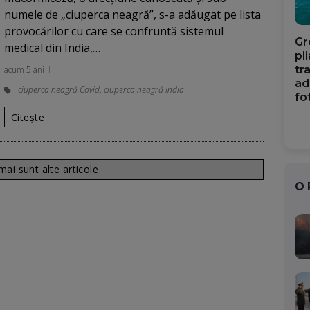
numele de „ciuperca neagră”, s-a adăugat pe lista
provocărilor cu care se confruntă sistemul
Gr
medical din India,…
pl
tr
acum 5 ani
ad
ciuperca neagră Covid
,
ciuperca neagră India
fo
Citește
ai sunt alte articole
O