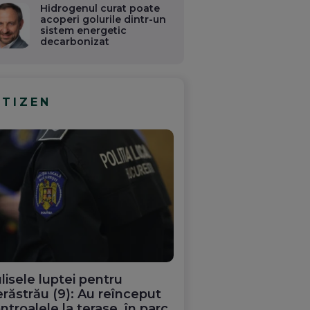
Hidrogenul curat poate
acoperi golurile dintr-un
sistem energetic
decarbonizat
ITIZEN
lisele luptei pentru
răstrău (9): Au reînceput
ntroalele la terase, în parc.