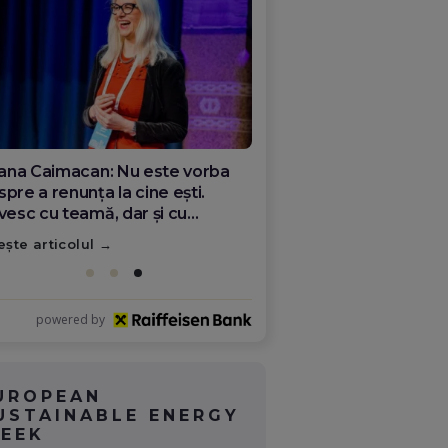
ana Olar, românca de la Google
re demonstrează că diaspora
ate schimba România
ește articolul
powered by
UROPEAN
USTAINABLE ENERGY
EEK