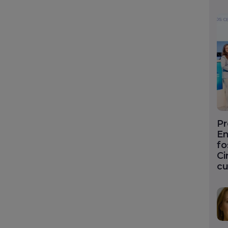
Pr
En
fo
Ci
cu