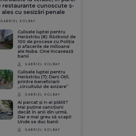
 restaurante cunoscute s-
 ales cu sesizări penale
GABRIEL KOLBAY
Culisele luptei pentru
Herăstrău (8): Războiul de
100 de procese cu Poliția
și afacerile de milioane
ale Nuba. Cine încasează
banii
GABRIEL KOLBAY
Culisele luptei pentru
Herăstrău (7): Dani Oțil,
printre beneficiarii
„circuitului de avizare”
GABRIEL KOLBAY
Ai parcat și n-ai plătit?
Mai puține sancțiuni
decât în anii din urmă.
Dar e mai greu să scapi!
Unde se duc banii
GABRIEL KOLBAY