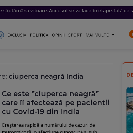
i violente: acoperișuri smulse și mașini avariate în mai mul
e săptămâna viitoare. Accesul se va face în etape. Iată ce s
l României: Deficitul scade, dar criza politică amenință c
 desenat pe o stâncă de pe Transfăgărășan mesajul de iu
ăvești, pe care abia o pornise acum câteva zile
o)
EXCLUSIV
POLITICĂ
OPINII
SPORT
MAI MULTE
U
D
e:
ciuperca neagră India
Ce este ”ciuperca neagră”
care îi afectează pe pacienții
cu Covid-19 din India
Creşterea rapidă a numărului de cazuri de
mucormicoză, o afecţiune cunoscută şi sub