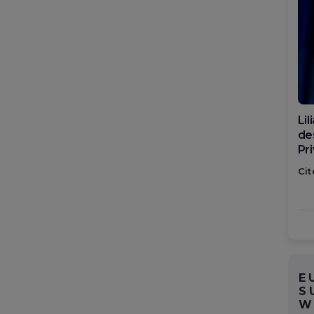
Di
ca
po
Cit
E
S
W