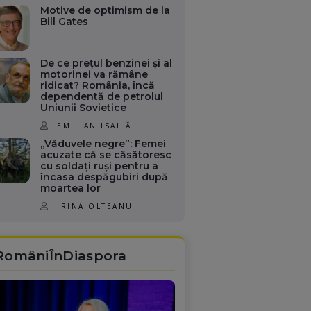
Motive de optimism de la
Bill Gates
De ce prețul benzinei și al
motorinei va rămâne
ridicat? România, încă
dependentă de petrolul
Uniunii Sovietice
EMILIAN ISAILĂ
„Văduvele negre”: Femei
acuzate că se căsătoresc
cu soldați ruși pentru a
încasa despăgubiri după
moartea lor
IRINA OLTEANU
RomâniÎnDiaspora