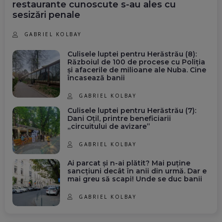
restaurante cunoscute s-au ales cu
sesizări penale
GABRIEL KOLBAY
Culisele luptei pentru Herăstrău (8):
Războiul de 100 de procese cu Poliția
și afacerile de milioane ale Nuba. Cine
încasează banii
GABRIEL KOLBAY
Culisele luptei pentru Herăstrău (7):
Dani Oțil, printre beneficiarii
„circuitului de avizare”
GABRIEL KOLBAY
Ai parcat și n-ai plătit? Mai puține
sancțiuni decât în anii din urmă. Dar e
mai greu să scapi! Unde se duc banii
GABRIEL KOLBAY