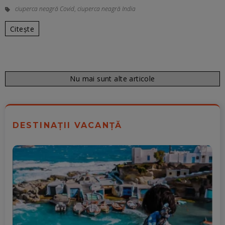
ciuperca neagră Covid
,
ciuperca neagră India
Citește
Nu mai sunt alte articole
DESTINAȚII VACANȚĂ