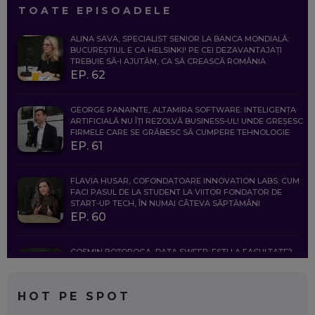
TOATE EPISOADELE
ALINA SAVA, SPECIALIST SENIOR LA BANCA MONDIALĂ:
BUCUREȘTIUL E CA HELSINKI! PE CEI DEZAVANTAJAȚI
TREBUIE SĂ-I AJUTĂM, CA SĂ CREASCĂ ROMÂNIA
EP. 62
GEORGE PANAINTE, ALTAMIRA SOFTWARE: INTELIGENȚA
ARTIFICIALĂ NU ÎȚI REZOLVĂ BUSINESS-UL! UNDE GREȘESC
FIRMELE CARE SE GRĂBESC SĂ CUMPERE TEHNOLOGIE
EP. 61
FLAVIA HUSAR, COFONDATOARE INNOVATION LABS: CUM
FACI PASUL DE LA STUDENT LA VIITOR FONDATOR DE
START-UP TECH, ÎN NUMAI CÂTEVA SĂPTĂMÂNI
EP. 60
COSMIN BOȚOROGA, DATA SWEEP: EȘTI LA FACULTATE?
CE SĂ FOLOSEȘTI, CÂND ÎȚI TREBUIE CEVA MAI PRECIS CA
CHATGPT
EP. 59
HOT PE SPOT