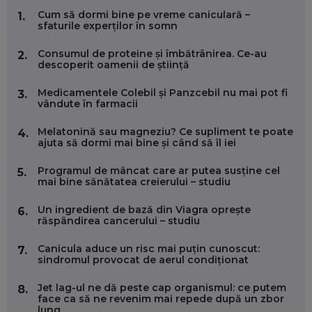
MARIO GHENEA, COFONDATOR WORKFLOW TIME: CUM
Cum să dormi bine pe vreme caniculară –
1.
FOLOSEȘTI TEHNOLOGIA CA SĂ FII MAI BUN LA JOB. ȘI CUM
sfaturile experților în somn
SE VA SCHIMBA MUNCA, ÎN URMĂTORII ANI
EP. 58
Consumul de proteine și îmbătrânirea. Ce-au
2.
descoperit oamenii de știință
MARIUS PAȘCULEA, COFONDATOR AL KULTH: CUM
FOLOSEȘTI TEHNOLOGIA CA SĂ ÎȚI DESCHIZI DRUMUL
Medicamentele Colebil și Panzcebil nu mai pot fi
3.
CĂTRE ARTĂ, LA NIVEL GLOBAL
vândute în farmacii
EP. 57
Melatonină sau magneziu? Ce supliment te poate
4.
ajuta să dormi mai bine și când să îl iei
ANDREI AVĂDANEI, BIT SENTINEL: CUM ÎȚI PROTEJEZI
EFICIENT VIAȚA ONLINE. ȘI CARE SUNT PRIMII PAȘI ÎNTR-O
Programul de mâncat care ar putea susține cel
5.
CARIERĂ DE „HACKER CU PERMIS”
mai bine sănătatea creierului – studiu
EP. 56
Un ingredient de bază din Viagra oprește
6.
răspândirea cancerului – studiu
DOINA VÎLCEANU, CONTENTSPEED: VREI SUCCES ONLINE?
ÎNVAȚĂ AEO ȘI GEO!
Canicula aduce un risc mai puțin cunoscut:
EP. 55
7.
sindromul provocat de aerul condiționat
Jet lag-ul ne dă peste cap organismul: ce putem
8.
OLIVIU MATEI, HOLISUN: SOFTWARE DE LA CLUJ PENTRU
face ca să ne revenim mai repede după un zbor
WASHINGTON, OCHELARI INTELIGENȚI ȘI FERME
lung
VERTICALE FĂRĂ PĂMÂNT