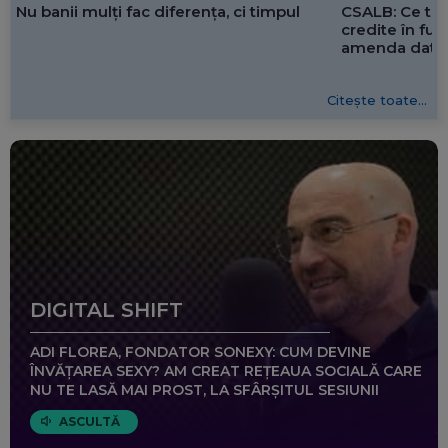
CSALB: Ce tre
Nu banii mulți fac diferența, ci timpul
credite în f
amenda dată 
Citește toate...
DIGITAL SHIFT
ADI FLOREA, FONDATOR SONEXY: CUM DEVINE
ÎNVĂȚAREA SEXY? AM CREAT REȚEAUA SOCIALĂ CARE
NU TE LASĂ MAI PROST, LA SFÂRȘITUL SESIUNII
ASCULTĂ