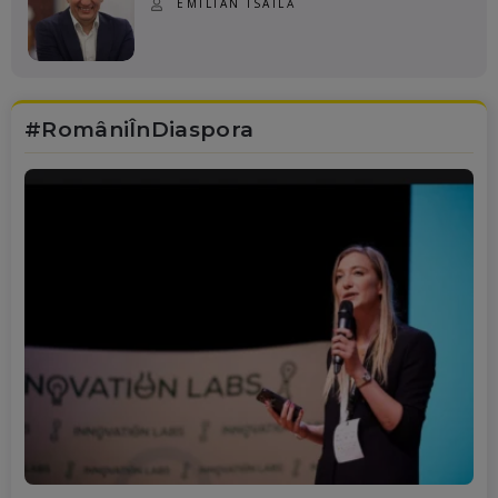
EMILIAN ISAILĂ
#RomâniÎnDiaspora