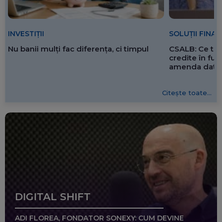
SOLUȚII FINA
INVESTIȚII
CSALB: Ce tre
Nu banii mulți fac diferența, ci timpul
credite în f
amenda dată 
Citește toate...
DIGITAL SHIFT
ADI FLOREA, FONDATOR SONEXY: CUM DEVINE