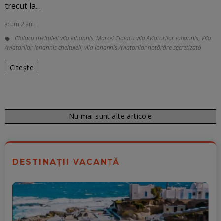
trecut la…
acum 2 ani
Ciolacu cheltuieli vila Iohannis
,
Marcel Ciolacu vila Aviatorilor Iohannis
,
Vila
Aviatorilor Iohannis cheltuieli
,
vila Iohannis Aviatorilor hotârâre secretizată
Citește
Nu mai sunt alte articole
DESTINAȚII VACANȚĂ