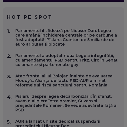
CE SĂ FOLOSEȘTI, CÂND ÎȚI TREBUIE CEVA MAI PRECIS CA
CHATGPT
EP. 59
HOT PE SPOT
MARIO GHENEA, COFONDATOR WORKFLOW TIME: CUM
Parlamentul îl sfidează pe Nicușor Dan. Legea
1.
FOLOSEȘTI TEHNOLOGIA CA SĂ FII MAI BUN LA JOB. ȘI CUM
care amână închiderea centralelor pe cărbune a
SE VA SCHIMBA MUNCA, ÎN URMĂTORII ANI
fost adoptată. Pîslaru: Granturi de 5 miliarde de
EP. 58
euro ar putea fi blocate
Parlamentul a adoptat noua Lege a integrității,
2.
MARIUS PAȘCULEA, COFONDATOR AL KULTH: CUM
cu amendamentul PSD pentru Fritz. Circ în Senat
FOLOSEȘTI TEHNOLOGIA CA SĂ ÎȚI DESCHIZI DRUMUL
cu amante și parteneriate gay
CĂTRE ARTĂ, LA NIVEL GLOBAL
EP. 57
Atac frontal al lui Bolojan înainte de evaluarea
3.
Moody’s: Alianța de facto PSD-AUR a minat
reformele și riscă sancțiuni pentru România
ANDREI AVĂDANEI, BIT SENTINEL: CUM ÎȚI PROTEJEZI
EFICIENT VIAȚA ONLINE. ȘI CARE SUNT PRIMII PAȘI ÎNTR-O
CARIERĂ DE „HACKER CU PERMIS”
Pîslaru, despre legea decarbonizării: În sfârșit,
4.
EP. 56
avem o aliniere între premier, Guvern și
președintele României. Se vede adevărata față a
PSD
DOINA VÎLCEANU, CONTENTSPEED: VREI SUCCES ONLINE?
ÎNVAȚĂ AEO ȘI GEO!
AUR a lansat un site dedicat suspendării
5.
președintelui Nicușor Dan
EP. 55