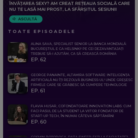
ÎNVĂȚAREA SEXY? AM CREAT REȚEAUA SOCIALĂ CARE
NU TE LASĂ MAI PROST, LA SFÂRȘITUL SESIUNII
ASCULTĂ
TOATE EPISOADELE
ALINA SAVA, SPECIALIST SENIOR LA BANCA MONDIALĂ:
BUCUREȘTIUL E CA HELSINKI! PE CEI DEZAVANTAJAȚI
TREBUIE SĂ-I AJUTĂM, CA SĂ CREASCĂ ROMÂNIA
EP. 62
GEORGE PANAINTE, ALTAMIRA SOFTWARE: INTELIGENȚA
ARTIFICIALĂ NU ÎȚI REZOLVĂ BUSINESS-UL! UNDE GREȘESC
FIRMELE CARE SE GRĂBESC SĂ CUMPERE TEHNOLOGIE
EP. 61
FLAVIA HUSAR, COFONDATOARE INNOVATION LABS: CUM
FACI PASUL DE LA STUDENT LA VIITOR FONDATOR DE
START-UP TECH, ÎN NUMAI CÂTEVA SĂPTĂMÂNI
EP. 60
COSMIN BOȚOROGA, DATA SWEEP: EȘTI LA FACULTATE?