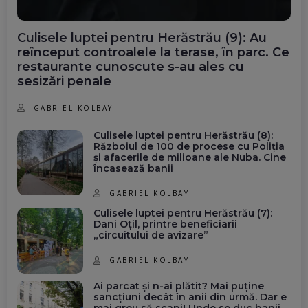
Culisele luptei pentru Herăstrău (9): Au
reînceput controalele la terase, în parc. Ce
restaurante cunoscute s-au ales cu
sesizări penale
GABRIEL KOLBAY
Culisele luptei pentru Herăstrău (8):
Războiul de 100 de procese cu Poliția
și afacerile de milioane ale Nuba. Cine
încasează banii
GABRIEL KOLBAY
Culisele luptei pentru Herăstrău (7):
Dani Oțil, printre beneficiarii
„circuitului de avizare”
GABRIEL KOLBAY
Ai parcat și n-ai plătit? Mai puține
sancțiuni decât în anii din urmă. Dar e
mai greu să scapi! Unde se duc banii