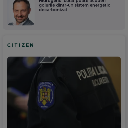
Hidrogenul curat poate acoperi
golurile dintr-un sistem energetic
decarbonizat
CITIZEN