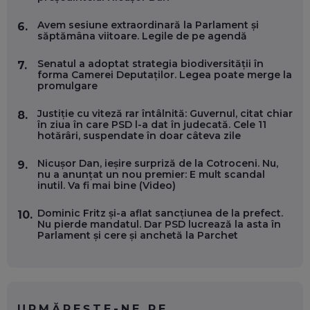
Avem sesiune extraordinară la Parlament și
6.
săptămâna viitoare. Legile de pe agendă
OLIVIU MATEI, HOLISUN: SOFTWARE DE LA CLUJ PENTRU
WASHINGTON, OCHELARI INTELIGENȚI ȘI FERME
VERTICALE FĂRĂ PĂMÂNT
Senatul a adoptat strategia biodiversității în
7.
EP. 54
forma Camerei Deputaților. Legea poate merge la
promulgare
VALENTIN VANCEA, CEO AL PATRIA BANK: AUTOMATIZĂM
Justiție cu viteză rar întâlnită: Guvernul, citat chiar
8.
PROCESE, DAR CE FACEM CÂND PICĂ BAZA DE DATE, LA
în ziua în care PSD l-a dat în judecată. Cele 11
INSTITUȚIILE STATULUI?
hotărâri, suspendate în doar câteva zile
EP. 53
Nicușor Dan, ieșire surpriză de la Cotroceni. Nu,
9.
nu a anunțat un nou premier: E mult scandal
VOICU OPREAN (AROBS): CUM CONSTRUIEȘTI O COMPANIE
inutil. Va fi mai bine (Video)
GLOBALĂ, FĂRĂ SĂ PIERZI LEGĂTURA CU COMUNITATEA
TA LOCALĂ - ȘI CE SĂ DAI ÎNAPOI
EP. 52
Dominic Fritz și-a aflat sancțiunea de la prefect.
10.
Nu pierde mandatul. Dar PSD lucrează la asta în
Parlament și cere și anchetă la Parchet
ROBERT GRAUR, FOMO: SPEAKERUL PE SCENĂ, INVITATUL
ÎN SALĂ, DAR ÎNVĂȚĂM UNII DE LA CEILALȚI. VIN JASON
DERULO, STEVEN BARTLETT ȘI ALȚI PESTE 60 DE
ANTREPRENORI
EP. 51
URMĂREȘTE-NE PE