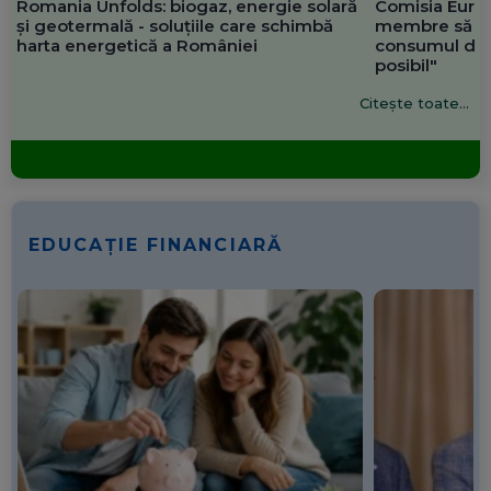
Romania Unfolds: biogaz, energie solară
Comisia Europ
și geotermală - soluțiile care schimbă
membre să re
harta energetică a României
consumul de 
posibil"
Citește toate...
EDUCAȚIE FINANCIARĂ