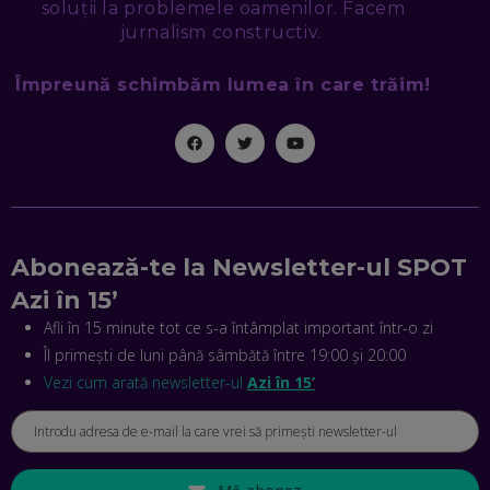
soluții la problemele oamenilor. Facem
EP. 46
jurnalism constructiv.
Împreună schimbăm lumea în care trăim!
MIHAI CEPOI, JOBFUL: SCHIMBĂM MODUL ÎN CARE APLICI
LA JOB! CUM DEMONSTREZI ABILITĂȚI ȘI CÂȘTIGI PREMII
EP. 45
ANTONIO ENACHE, SENSE4FIT: CUM TE AJUTĂ
TEHNOLOGIA SĂ FACI SPORT, SĂ FII MAI COMPETITIV ȘI SĂ
CÂȘTIGI
EP. 44
Abonează-te la Newsletter-ul SPOT
CRISTIAN GROZEA, BEEFAST: PREGĂTIM CEL MAI BUN
Azi în 15’
DISPECERAT AUTOMAT DE PE PIAȚĂ! CUM POATE
REVOLUȚIONA LIVRĂRILE RAPIDE, DIN ROMÂNIA PÂNĂ ÎN
Afli în 15 minute tot ce s-a întâmplat important într-o zi
ASIA
Îl primești de luni până sâmbătă între 19:00 și 20:00
EP. 43
Vezi cum arată newsletter-ul
Azi în 15’
ANDREI NICOARĂ, EXPERT ÎN E-GUVERNARE: N-O SĂ NE
MAI MEARGĂ PREA MULT CU MANȚOGĂRII! DACĂ NU NE
RESPECTĂM OBLIGAȚIILE EUROPENE, VOM AVEA
PROBLEME
EP. 42