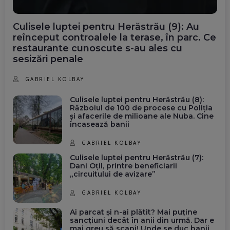
Culisele luptei pentru Herăstrău (9): Au
reînceput controalele la terase, în parc. Ce
restaurante cunoscute s-au ales cu
sesizări penale
GABRIEL KOLBAY
Culisele luptei pentru Herăstrău (8):
Războiul de 100 de procese cu Poliția
și afacerile de milioane ale Nuba. Cine
încasează banii
GABRIEL KOLBAY
Culisele luptei pentru Herăstrău (7):
Dani Oțil, printre beneficiarii
„circuitului de avizare”
GABRIEL KOLBAY
Ai parcat și n-ai plătit? Mai puține
sancțiuni decât în anii din urmă. Dar e
mai greu să scapi! Unde se duc banii