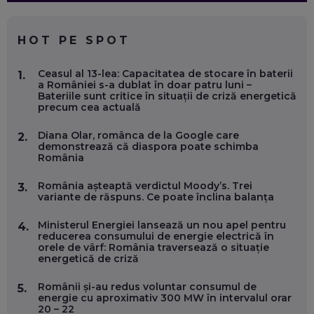
CE SĂ FOLOSEȘTI, CÂND ÎȚI TREBUIE CEVA MAI PRECIS CA
CHATGPT
EP. 59
HOT PE SPOT
MARIO GHENEA, COFONDATOR WORKFLOW TIME: CUM
Ceasul al 13-lea: Capacitatea de stocare în baterii
1.
FOLOSEȘTI TEHNOLOGIA CA SĂ FII MAI BUN LA JOB. ȘI CUM
a României s-a dublat în doar patru luni –
SE VA SCHIMBA MUNCA, ÎN URMĂTORII ANI
Bateriile sunt critice în situații de criză energetică
EP. 58
precum cea actuală
Diana Olar, românca de la Google care
2.
MARIUS PAȘCULEA, COFONDATOR AL KULTH: CUM
demonstrează că diaspora poate schimba
FOLOSEȘTI TEHNOLOGIA CA SĂ ÎȚI DESCHIZI DRUMUL
România
CĂTRE ARTĂ, LA NIVEL GLOBAL
EP. 57
România așteaptă verdictul Moody’s. Trei
3.
variante de răspuns. Ce poate înclina balanța
ANDREI AVĂDANEI, BIT SENTINEL: CUM ÎȚI PROTEJEZI
EFICIENT VIAȚA ONLINE. ȘI CARE SUNT PRIMII PAȘI ÎNTR-O
Ministerul Energiei lansează un nou apel pentru
4.
CARIERĂ DE „HACKER CU PERMIS”
reducerea consumului de energie electrică în
EP. 56
orele de vârf: România traversează o situație
energetică de criză
DOINA VÎLCEANU, CONTENTSPEED: VREI SUCCES ONLINE?
Românii și-au redus voluntar consumul de
5.
ÎNVAȚĂ AEO ȘI GEO!
energie cu aproximativ 300 MW în intervalul orar
20 – 22
EP. 55