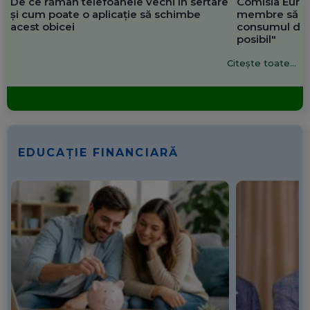
De ce rămân telefoanele vechi în sertare
Comisia Europ
și cum poate o aplicație să schimbe
membre să re
acest obicei
consumul de 
posibil"
Citește toate...
EDUCAȚIE FINANCIARĂ