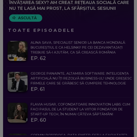
ÎNVĂȚAREA SEXY? AM CREAT REȚEAUA SOCIALĂ CARE
NU TE LASĂ MAI PROST, LA SFÂRȘITUL SESIUNII
ASCULTĂ
TOATE EPISOADELE
ALINA SAVA, SPECIALIST SENIOR LA BANCA MONDIALĂ:
BUCUREȘTIUL E CA HELSINKI! PE CEI DEZAVANTAJAȚI
TREBUIE SĂ-I AJUTĂM, CA SĂ CREASCĂ ROMÂNIA
EP. 62
GEORGE PANAINTE, ALTAMIRA SOFTWARE: INTELIGENȚA
ARTIFICIALĂ NU ÎȚI REZOLVĂ BUSINESS-UL! UNDE GREȘESC
FIRMELE CARE SE GRĂBESC SĂ CUMPERE TEHNOLOGIE
EP. 61
FLAVIA HUSAR, COFONDATOARE INNOVATION LABS: CUM
FACI PASUL DE LA STUDENT LA VIITOR FONDATOR DE
START-UP TECH, ÎN NUMAI CÂTEVA SĂPTĂMÂNI
EP. 60
COSMIN BOȚOROGA, DATA SWEEP: EȘTI LA FACULTATE?