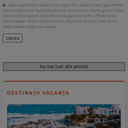
Apple
,
Apple acțiuni
,
Apple bursă
,
Apple China
,
Apple Huawei
,
Apple iPhone
,
Apple valoare brand
,
Apple valoare piață
,
China interzice iPhone
,
guvern chinez
interzice iPhone
,
guvern chinez iPhone
,
Huwaei Mate 60 Pro
,
iPhone China
,
iPhone Huwaei
,
iPhone interdicție China
,
iPhone interzis China
,
Mate 60 Pro
,
telefon Huwaei
,
telefon nou Huawei
Citește
Nu mai sunt alte articole
DESTINAȚII VACANȚĂ