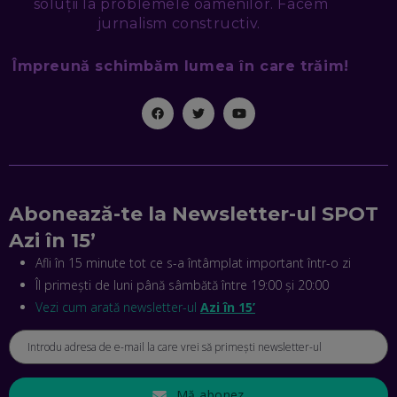
soluții la problemele oamenilor. Facem
EP. 46
jurnalism constructiv.
Împreună schimbăm lumea în care trăim!
MIHAI CEPOI, JOBFUL: SCHIMBĂM MODUL ÎN CARE APLICI
LA JOB! CUM DEMONSTREZI ABILITĂȚI ȘI CÂȘTIGI PREMII
EP. 45
ANTONIO ENACHE, SENSE4FIT: CUM TE AJUTĂ
TEHNOLOGIA SĂ FACI SPORT, SĂ FII MAI COMPETITIV ȘI SĂ
CÂȘTIGI
EP. 44
Abonează-te la Newsletter-ul SPOT
CRISTIAN GROZEA, BEEFAST: PREGĂTIM CEL MAI BUN
Azi în 15’
DISPECERAT AUTOMAT DE PE PIAȚĂ! CUM POATE
REVOLUȚIONA LIVRĂRILE RAPIDE, DIN ROMÂNIA PÂNĂ ÎN
Afli în 15 minute tot ce s-a întâmplat important într-o zi
ASIA
Îl primești de luni până sâmbătă între 19:00 și 20:00
EP. 43
Vezi cum arată newsletter-ul
Azi în 15’
ANDREI NICOARĂ, EXPERT ÎN E-GUVERNARE: N-O SĂ NE
MAI MEARGĂ PREA MULT CU MANȚOGĂRII! DACĂ NU NE
RESPECTĂM OBLIGAȚIILE EUROPENE, VOM AVEA
PROBLEME
EP. 42
Mă abonez