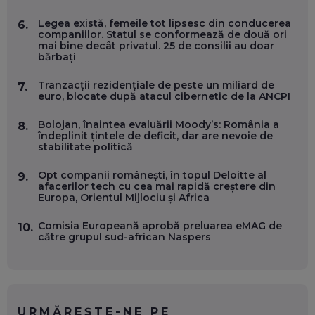
Legea există, femeile tot lipsesc din conducerea
6.
companiilor. Statul se conformează de două ori
OLIVIU MATEI, HOLISUN: SOFTWARE DE LA CLUJ PENTRU
mai bine decât privatul. 25 de consilii au doar
WASHINGTON, OCHELARI INTELIGENȚI ȘI FERME
bărbați
VERTICALE FĂRĂ PĂMÂNT
EP. 54
Tranzacții rezidențiale de peste un miliard de
7.
euro, blocate după atacul cibernetic de la ANCPI
VALENTIN VANCEA, CEO AL PATRIA BANK: AUTOMATIZĂM
PROCESE, DAR CE FACEM CÂND PICĂ BAZA DE DATE, LA
Bolojan, înaintea evaluării Moody’s: România a
8.
INSTITUȚIILE STATULUI?
îndeplinit țintele de deficit, dar are nevoie de
EP. 53
stabilitate politică
Opt companii românești, în topul Deloitte al
9.
VOICU OPREAN (AROBS): CUM CONSTRUIEȘTI O COMPANIE
afacerilor tech cu cea mai rapidă creștere din
GLOBALĂ, FĂRĂ SĂ PIERZI LEGĂTURA CU COMUNITATEA
Europa, Orientul Mijlociu și Africa
TA LOCALĂ - ȘI CE SĂ DAI ÎNAPOI
EP. 52
Comisia Europeană aprobă preluarea eMAG de
10.
către grupul sud-african Naspers
ROBERT GRAUR, FOMO: SPEAKERUL PE SCENĂ, INVITATUL
ÎN SALĂ, DAR ÎNVĂȚĂM UNII DE LA CEILALȚI. VIN JASON
DERULO, STEVEN BARTLETT ȘI ALȚI PESTE 60 DE
ANTREPRENORI
EP. 51
URMĂREȘTE-NE PE
RADU MOȚOC, TECHSOUP: O TREIME DINTRE