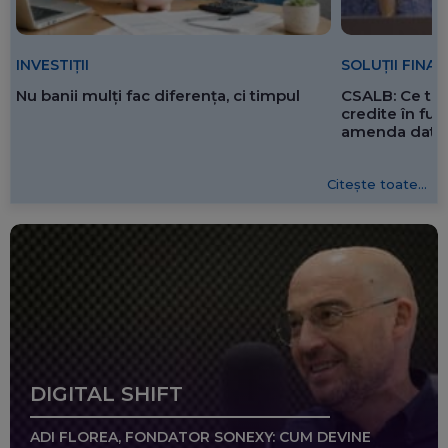
SOLUȚII FINA
INVESTIȚII
CSALB: Ce tre
Nu banii mulți fac diferența, ci timpul
credite în f
amenda dată 
Citește toate...
DIGITAL SHIFT
ADI FLOREA, FONDATOR SONEXY: CUM DEVINE