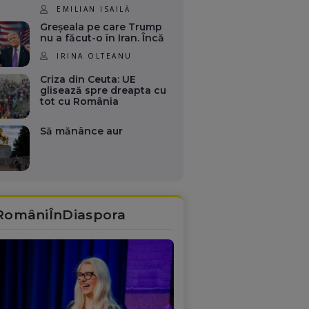
EMILIAN ISAILĂ
Greșeala pe care Trump
nu a făcut-o în Iran. Încă
IRINA OLTEANU
Criza din Ceuta: UE
glisează spre dreapta cu
tot cu România
Să mănânce aur
RomâniÎnDiaspora