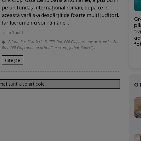
CFR Cluj, fosta campioană a României, a pus ochii
pe un fundaș internațional român, după ce în
această vară s-a despărțit de foarte mulți jucători.
Gr
Iar lucrurile nu vor rămâne…
pl
tr
acum 3 ani
ad
Adrian Rus Pisa Serie B
,
CFR Cluj
,
CFR Cluj aproape de transfer Adi
fo
Rus
,
CFR Cluj continua achizitii mercato
,
fotbal
,
Superliga
Citește
ai sunt alte articole
O