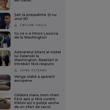
Bill Gates
Șah la președinte. Și nu
unul 5D
EMILIAN ISAILĂ
Cu ce s-a întors Lazurca
de la Washington
Adevăratul bilanț al vizitei
lui Zelenski la
Washington. Realizări și
întrebări fără răspuns
IRINA OLTEANU
Veriga slabă a apărării
europene
Căldură mare, mon cher!
Fără apă și fără curent.
Plătim azi o poliță veche
de un sfert de secol