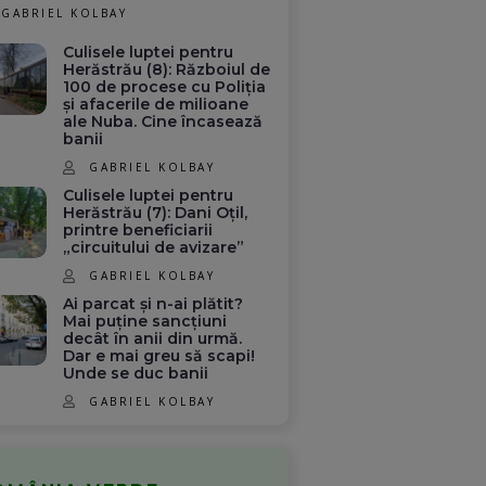
GABRIEL KOLBAY
Culisele luptei pentru
Herăstrău (8): Războiul de
100 de procese cu Poliția
și afacerile de milioane
ale Nuba. Cine încasează
banii
GABRIEL KOLBAY
Culisele luptei pentru
Herăstrău (7): Dani Oțil,
printre beneficiarii
„circuitului de avizare”
GABRIEL KOLBAY
Ai parcat și n-ai plătit?
Mai puține sancțiuni
decât în anii din urmă.
Dar e mai greu să scapi!
Unde se duc banii
GABRIEL KOLBAY