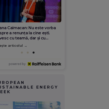
ana Olar, românca de la Google
re demonstrează că diaspora
ate schimba România
ește articolul
powered by
UROPEAN
USTAINABLE ENERGY
EEK