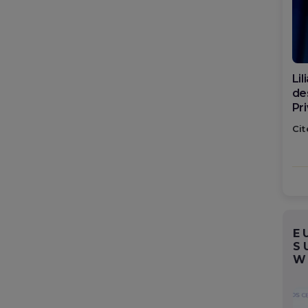
Di
ca
po
Cit
E
S
W