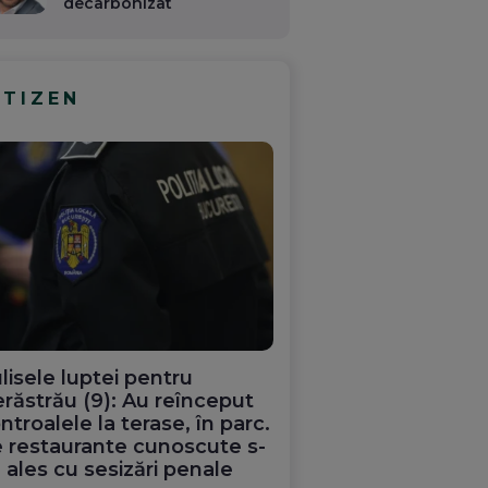
decarbonizat
ITIZEN
lisele luptei pentru
răstrău (9): Au reînceput
ntroalele la terase, în parc.
 restaurante cunoscute s-
 ales cu sesizări penale