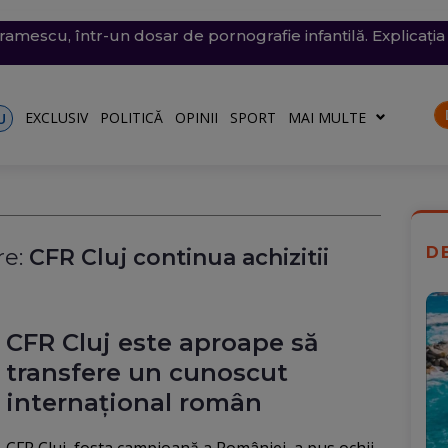
conomie de energie, fără efect: Miercuri, la momentul criti
v exploziv a perturbat traficul pe aeroportul Leipzig, un c
vramescu, într-un dosar de pornografie infantilă. Explicația 
tenera lui Nicușor Dan, și-a publicat declarațiile de avere 
 mare, în dreptul unei plaje din Mamaia (Video). Aparatul v
rii
turile către Ucraina. Rusia, principalul suspect
riu are la Dacia
EXCLUSIV
POLITICĂ
OPINII
SPORT
MAI MULTE
U
D
e:
CFR Cluj continua achizitii
CFR Cluj este aproape să
transfere un cunoscut
internațional român