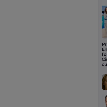
Pr
En
fo
Ci
cu