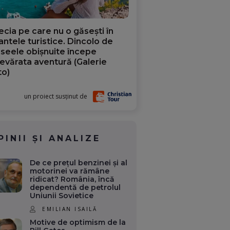
ecia pe care nu o găsești în
iantele turistice. Dincolo de
aseele obișnuite începe
evărata aventură (Galerie
to)
un proiect susținut de
PINII ȘI ANALIZE
De ce prețul benzinei și al
motorinei va rămâne
ridicat? România, încă
dependentă de petrolul
Uniunii Sovietice
EMILIAN ISAILĂ
Motive de optimism de la