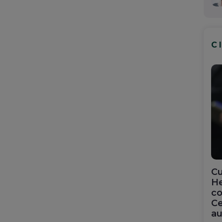
C
Cu
He
co
Ce
au