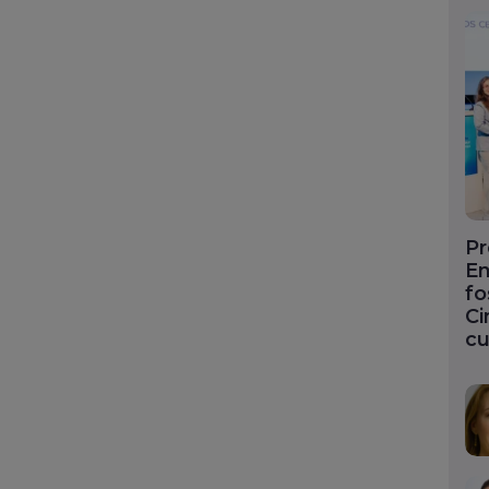
Pr
En
fo
Ci
cu