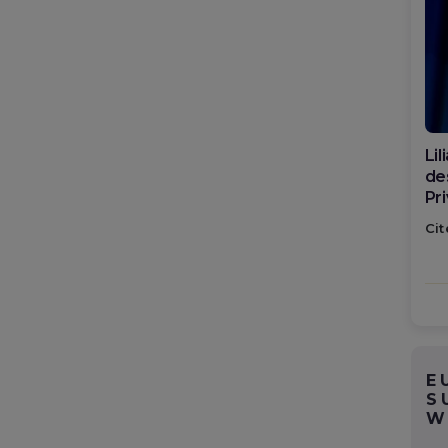
Di
ca
po
Cit
E
S
W