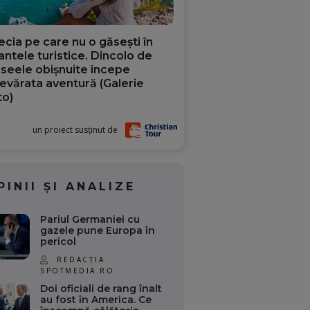
ecia pe care nu o găsești în
iantele turistice. Dincolo de
aseele obișnuite începe
evărata aventură (Galerie
to)
un proiect susținut de
PINII ȘI ANALIZE
Pariul Germaniei cu
gazele pune Europa în
pericol
REDACȚIA
SPOTMEDIA.RO
Doi oficiali de rang înalt
au fost în America. Ce