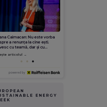
ana Olar, românca de la Google
re demonstrează că diaspora
ate schimba România
ește articolul
powered by
UROPEAN
USTAINABLE ENERGY
EEK