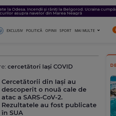
atacat cu topoare și pietre în Cluj, după un zvon pe TikTok 
fundate în Dunăre au ridicat nivelul apei la Cernavodă cu 
e săptămâna viitoare. Accesul se va face în etape. Iată ce s
are a barjelor pe Dunăre s-a încheiat după 7 ore (Video)
te la Odesa. Incendii și răniți la Belgorod. Ucraina cum
ță
acurilor asupra navelor din Marea Neagră
EXCLUSIV
POLITICĂ
OPINII
SPORT
MAI MULTE
U
D
e:
cercetători Iași COVID
Cercetătorii din Iași au
descoperit o nouă cale de
atac a SARS-CoV-2.
Rezultatele au fost publicate
în SUA