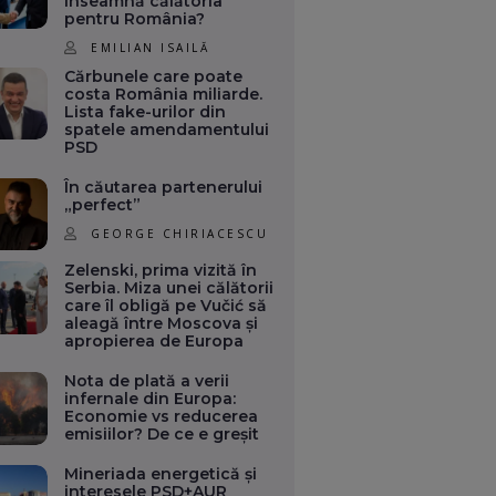
înseamnă călătoria
pentru România?
EMILIAN ISAILĂ
Cărbunele care poate
costa România miliarde.
Lista fake-urilor din
spatele amendamentului
PSD
În căutarea partenerului
„perfect”
GEORGE CHIRIACESCU
Zelenski, prima vizită în
Serbia. Miza unei călătorii
care îl obligă pe Vučić să
aleagă între Moscova și
apropierea de Europa
Nota de plată a verii
infernale din Europa:
Economie vs reducerea
emisiilor? De ce e greșit
Mineriada energetică și
interesele PSD+AUR