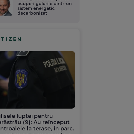
acoperi golurile dintr-un
sistem energetic
decarbonizat
ITIZEN
lisele luptei pentru
răstrău (9): Au reînceput
ntroalele la terase, în parc.