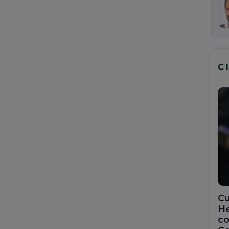
C
Cu
He
co