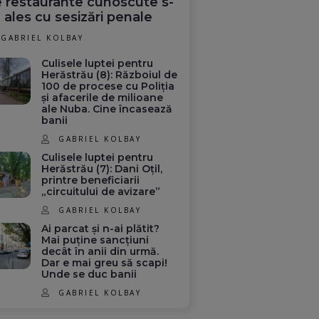
 restaurante cunoscute s-
 ales cu sesizări penale
GABRIEL KOLBAY
Culisele luptei pentru
Herăstrău (8): Războiul de
100 de procese cu Poliția
și afacerile de milioane
ale Nuba. Cine încasează
banii
GABRIEL KOLBAY
Culisele luptei pentru
Herăstrău (7): Dani Oțil,
printre beneficiarii
„circuitului de avizare”
GABRIEL KOLBAY
Ai parcat și n-ai plătit?
Mai puține sancțiuni
decât în anii din urmă.
Dar e mai greu să scapi!
Unde se duc banii
GABRIEL KOLBAY