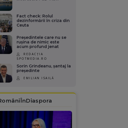
Fact check: Rolul
dezinformării în criza din
Ceuta
Președintele care nu se
rușina de nimic este
acum profund jenat
REDACȚIA
SPOTMEDIA.RO
Sorin Grindeanu, șantaj la
președinte
EMILIAN ISAILĂ
RomâniÎnDiaspora