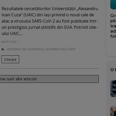
Rezultatele cercetătorilor Universităţii „Alexandru
Ioan Cuza” (UAIC) din Iaşi privind o nouă cale de
Gr
atac a virusului SARS-CoV-2 au fost publicate într-
pl
tr
un prestigios jurnal ştiinţific din SUA. Potrivit site-
ad
ului UAIC,…
fo
acum 6 ani
cercetători Iași coronavirus
,
cercetători Iași COVID
Citește
O
ai sunt alte articole