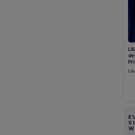
Di
ca
po
Cit
E
S
W