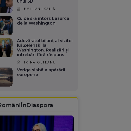
unul 5D
EMILIAN ISAILĂ
Cu ce s-a întors Lazurca
de la Washington
Adevăratul bilanț al vizitei
lui Zelenski la
Washington. Realizări și
întrebări fără răspuns
IRINA OLTEANU
Veriga slabă a apărării
europene
RomâniÎnDiaspora