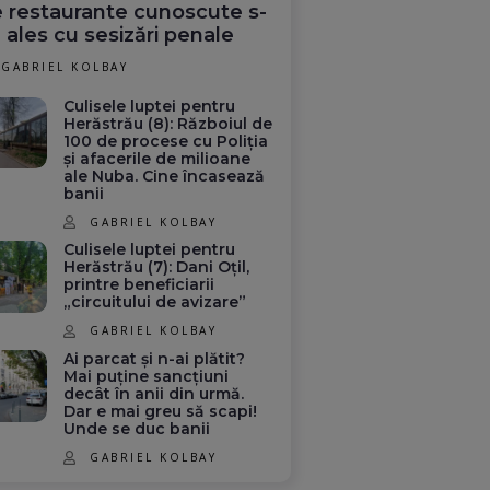
 restaurante cunoscute s-
 ales cu sesizări penale
GABRIEL KOLBAY
Culisele luptei pentru
Herăstrău (8): Războiul de
100 de procese cu Poliția
și afacerile de milioane
ale Nuba. Cine încasează
banii
GABRIEL KOLBAY
Culisele luptei pentru
Herăstrău (7): Dani Oțil,
printre beneficiarii
„circuitului de avizare”
GABRIEL KOLBAY
Ai parcat și n-ai plătit?
Mai puține sancțiuni
decât în anii din urmă.
Dar e mai greu să scapi!
Unde se duc banii
GABRIEL KOLBAY