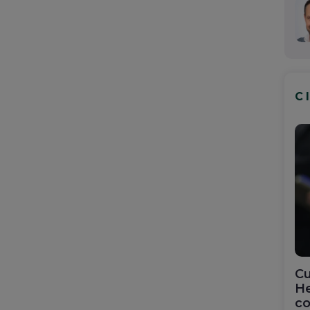
C
Cu
He
co