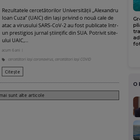
Rezultatele cercetătorilor Universităţii „Alexandru
Ioan Cuza” (UAIC) din Iaşi privind o nouă cale de
Gr
atac a virusului SARS-CoV-2 au fost publicate într-
pl
tr
un prestigios jurnal ştiinţific din SUA. Potrivit site-
ad
ului UAIC,…
fo
acum 6 ani
cercetători Iași coronavirus
,
cercetători Iași COVID
Citește
O
ai sunt alte articole