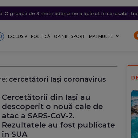
ânia: Transelectrica va putea deconecta marii consumatori
trat azi un nou record absolut de temperatură
n nordul Angliei: O defecțiune electrică provoacă întârzieri
ă: O groapă de 3 metri adâncime a apărut în carosabil, trafi
n Dunăre a fost amânată din nou. Crește riscul pentru C
talele nu vor fi afectate
EXCLUSIV
POLITICĂ
OPINII
SPORT
MAI MULTE
U
D
e:
cercetători Iași coronavirus
Cercetătorii din Iași au
descoperit o nouă cale de
atac a SARS-CoV-2.
Rezultatele au fost publicate
în SUA