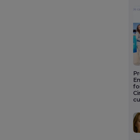
Pr
En
fo
Ci
cu