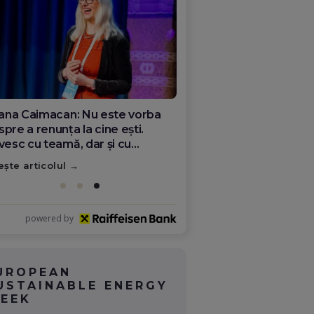
ana Olar, românca de la Google
re demonstrează că diaspora
ate schimba România
ește articolul
powered by
UROPEAN
USTAINABLE ENERGY
EEK