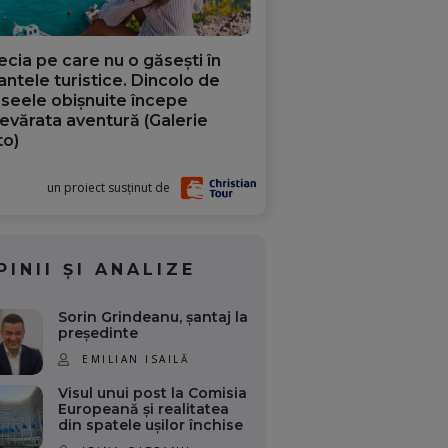
ecia pe care nu o găsești în
iantele turistice. Dincolo de
aseele obișnuite începe
evărata aventură (Galerie
to)
un proiect susținut de
PINII ȘI ANALIZE
Sorin Grindeanu, șantaj la
președinte
EMILIAN ISAILĂ
Visul unui post la Comisia
Europeană și realitatea
din spatele ușilor închise