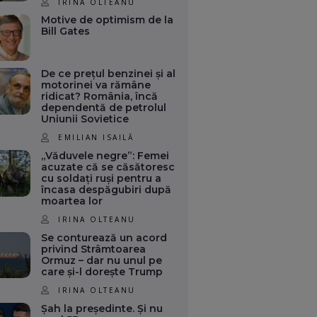
IRINA OLTEANU
Motive de optimism de la
Bill Gates
De ce prețul benzinei și al
motorinei va rămâne
ridicat? România, încă
dependentă de petrolul
Uniunii Sovietice
EMILIAN ISAILĂ
„Văduvele negre”: Femei
acuzate că se căsătoresc
cu soldați ruși pentru a
încasa despăgubiri după
moartea lor
IRINA OLTEANU
Se conturează un acord
privind Strâmtoarea
Ormuz – dar nu unul pe
care și-l dorește Trump
IRINA OLTEANU
Șah la președinte. Și nu