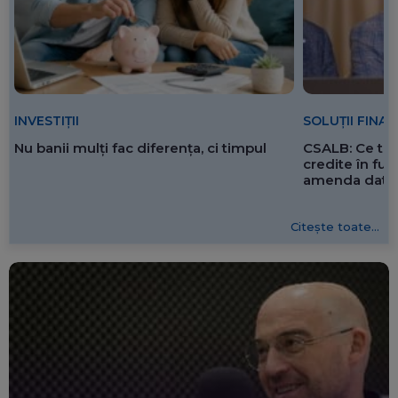
SOLUȚII FINA
INVESTIȚII
CSALB: Ce tre
Nu banii mulți fac diferența, ci timpul
credite în f
amenda dată 
Citește toate...