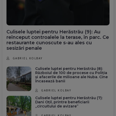
Culisele luptei pentru Herăstrău (9): Au
reînceput controalele la terase, în parc. Ce
restaurante cunoscute s-au ales cu
sesizări penale
GABRIEL KOLBAY
Culisele luptei pentru Herăstrău (8):
Războiul de 100 de procese cu Poliția
și afacerile de milioane ale Nuba. Cine
încasează banii
GABRIEL KOLBAY
Culisele luptei pentru Herăstrău (7):
Dani Oțil, printre beneficiarii
„circuitului de avizare”
GABRIEL KOLBAY