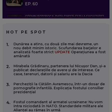
EP. 60
COSMIN BOȚOROGA, DATA SWEEP: EȘTI LA FACULTATE?
CE SĂ FOLOSEȘTI, CÂND ÎȚI TREBUIE CEVA MAI PRECIS CA
CHATGPT
EP. 59
HOT PE SPOT
MARIO GHENEA, COFONDATOR WORKFLOW TIME: CUM
Dunărea a atins, cu două zile mai devreme, un
1.
FOLOSEȘTI TEHNOLOGIA CA SĂ FII MAI BUN LA JOB. ȘI CUM
nou debit minim istoric. Scufundarea barjelor e
SE VA SCHIMBA MUNCA, ÎN URMĂTORII ANI
analizată foarte strict
UPDATE
Operațiunea a fost
EP. 58
amânată
Mirabela Grădinaru, partenera lui Nicușor Dan, și-a
2.
MARIUS PAȘCULEA, COFONDATOR AL KULTH: CUM
publicat declarațiile de avere și de interese. Ce
FOLOSEȘTI TEHNOLOGIA CA SĂ ÎȚI DESCHIZI DRUMUL
case, terenuri, datorii și salariu are la Dacia
CĂTRE ARTĂ, LA NIVEL GLOBAL
EP. 57
Percheziții la Cătălin Avramescu, într-un dosar de
3.
pornografie infantilă. Explicația fostului consilier
prezidențial
ANDREI AVĂDANEI, BIT SENTINEL: CUM ÎȚI PROTEJEZI
EFICIENT VIAȚA ONLINE. ȘI CARE SUNT PRIMII PAȘI ÎNTR-O
CARIERĂ DE „HACKER CU PERMIS”
Fostul comandant al armatei ucrainene: Nu vom
4.
EP. 56
intra niciodată în NATO. Standardele militare ale
Alianței au rămas în urmă