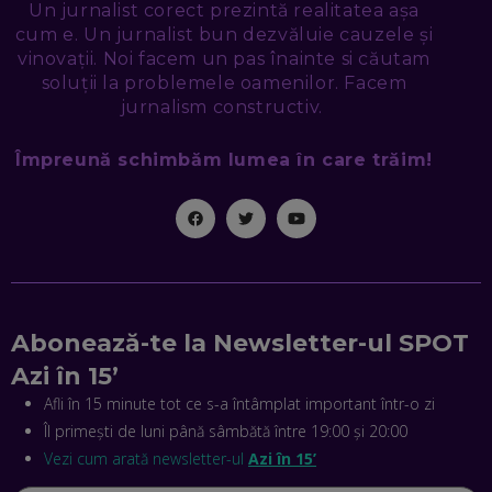
Un jurnalist corect prezintă realitatea așa
cum e. Un jurnalist bun dezvăluie cauzele și
NICOLAE ȚIBRIGAN, DIGITAL FORENSIC TEAM: CUM ÎȚI DAI
SEAMA CĂ CINEVA ÎNCEARCĂ SĂ TE MANIPULEZE, ONLINE.
vinovații. Noi facem un pas înainte si căutam
CE-AM ÎNVĂȚAT DIN EPISODUL GEORGESCU
soluții la problemele oamenilor. Facem
EP. 46
jurnalism constructiv.
Împreună schimbăm lumea în care trăim!
MIHAI CEPOI, JOBFUL: SCHIMBĂM MODUL ÎN CARE APLICI
LA JOB! CUM DEMONSTREZI ABILITĂȚI ȘI CÂȘTIGI PREMII
EP. 45
ANTONIO ENACHE, SENSE4FIT: CUM TE AJUTĂ
TEHNOLOGIA SĂ FACI SPORT, SĂ FII MAI COMPETITIV ȘI SĂ
CÂȘTIGI
EP. 44
Abonează-te la Newsletter-ul SPOT
CRISTIAN GROZEA, BEEFAST: PREGĂTIM CEL MAI BUN
Azi în 15’
DISPECERAT AUTOMAT DE PE PIAȚĂ! CUM POATE
REVOLUȚIONA LIVRĂRILE RAPIDE, DIN ROMÂNIA PÂNĂ ÎN
Afli în 15 minute tot ce s-a întâmplat important într-o zi
ASIA
Îl primești de luni până sâmbătă între 19:00 și 20:00
EP. 43
Vezi cum arată newsletter-ul
Azi în 15’
ANDREI NICOARĂ, EXPERT ÎN E-GUVERNARE: N-O SĂ NE
MAI MEARGĂ PREA MULT CU MANȚOGĂRII! DACĂ NU NE