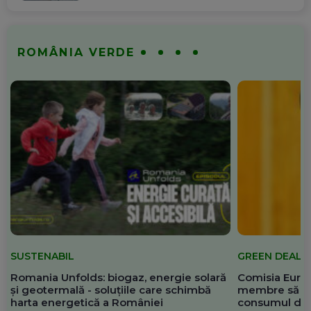
ROMÂNIA VERDE
SUSTENABIL
GREEN DEAL
Romania Unfolds: biogaz, energie solară
Comisia Europ
și geotermală - soluțiile care schimbă
membre să re
harta energetică a României
consumul de 