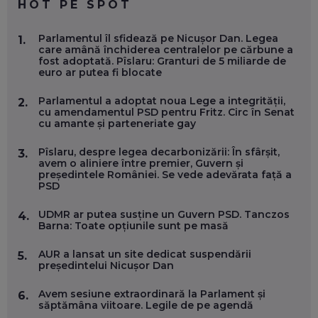
HOT PE SPOT
MARIO GHENEA, COFONDATOR WORKFLOW TIME: CUM
Parlamentul îl sfidează pe Nicușor Dan. Legea
1.
FOLOSEȘTI TEHNOLOGIA CA SĂ FII MAI BUN LA JOB. ȘI CUM
care amână închiderea centralelor pe cărbune a
SE VA SCHIMBA MUNCA, ÎN URMĂTORII ANI
fost adoptată. Pîslaru: Granturi de 5 miliarde de
EP. 58
euro ar putea fi blocate
Parlamentul a adoptat noua Lege a integrității,
2.
MARIUS PAȘCULEA, COFONDATOR AL KULTH: CUM
cu amendamentul PSD pentru Fritz. Circ în Senat
FOLOSEȘTI TEHNOLOGIA CA SĂ ÎȚI DESCHIZI DRUMUL
cu amante și parteneriate gay
CĂTRE ARTĂ, LA NIVEL GLOBAL
EP. 57
Pîslaru, despre legea decarbonizării: În sfârșit,
3.
avem o aliniere între premier, Guvern și
președintele României. Se vede adevărata față a
ANDREI AVĂDANEI, BIT SENTINEL: CUM ÎȚI PROTEJEZI
PSD
EFICIENT VIAȚA ONLINE. ȘI CARE SUNT PRIMII PAȘI ÎNTR-O
CARIERĂ DE „HACKER CU PERMIS”
EP. 56
UDMR ar putea susține un Guvern PSD. Tanczos
4.
Barna: Toate opțiunile sunt pe masă
DOINA VÎLCEANU, CONTENTSPEED: VREI SUCCES ONLINE?
AUR a lansat un site dedicat suspendării
5.
ÎNVAȚĂ AEO ȘI GEO!
președintelui Nicușor Dan
EP. 55
Avem sesiune extraordinară la Parlament și
6.
săptămâna viitoare. Legile de pe agendă