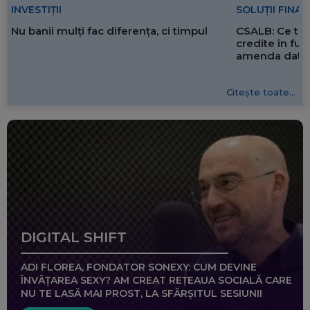
SOLUȚII FINA
INVESTIȚII
CSALB: Ce tre
Nu banii mulți fac diferența, ci timpul
credite în f
amenda dată 
Citește toate...
DIGITAL SHIFT
ADI FLOREA, FONDATOR SONEXY: CUM DEVINE
ÎNVĂȚAREA SEXY? AM CREAT REȚEAUA SOCIALĂ CARE
NU TE LASĂ MAI PROST, LA SFÂRȘITUL SESIUNII