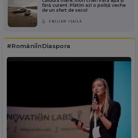
Căldură mare, mon cher! Fără apă și
fără curent. Plătim azi o poliță veche
de un sfert de secol
EMILIAN ISAILĂ
#RomâniÎnDiaspora