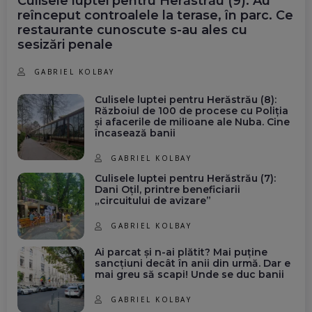
Culisele luptei pentru Herăstrău (9): Au
reînceput controalele la terase, în parc. Ce
restaurante cunoscute s-au ales cu
sesizări penale
GABRIEL KOLBAY
Culisele luptei pentru Herăstrău (8):
Războiul de 100 de procese cu Poliția
și afacerile de milioane ale Nuba. Cine
încasează banii
GABRIEL KOLBAY
Culisele luptei pentru Herăstrău (7):
Dani Oțil, printre beneficiarii
„circuitului de avizare”
GABRIEL KOLBAY
Ai parcat și n-ai plătit? Mai puține
sancțiuni decât în anii din urmă. Dar e
mai greu să scapi! Unde se duc banii
GABRIEL KOLBAY