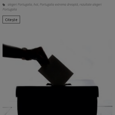
alegeri Portugalia
,
hot
,
Portugalia extrema dreaptă
,
rezultate alegeri
Portugalia
Citește