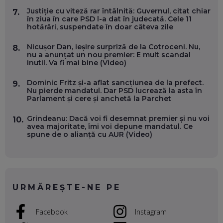
OLIVIU MATEI, HOLISUN: SOFTWARE DE LA CLUJ PENTRU
WASHINGTON, OCHELARI INTELIGENȚI ȘI FERME
Justiție cu viteză rar întâlnită: Guvernul, citat chiar
7.
VERTICALE FĂRĂ PĂMÂNT
în ziua în care PSD l-a dat în judecată. Cele 11
EP. 54
hotărâri, suspendate în doar câteva zile
Nicușor Dan, ieșire surpriză de la Cotroceni. Nu,
8.
VALENTIN VANCEA, CEO AL PATRIA BANK: AUTOMATIZĂM
nu a anunțat un nou premier: E mult scandal
PROCESE, DAR CE FACEM CÂND PICĂ BAZA DE DATE, LA
inutil. Va fi mai bine (Video)
INSTITUȚIILE STATULUI?
EP. 53
Dominic Fritz și-a aflat sancțiunea de la prefect.
9.
Nu pierde mandatul. Dar PSD lucrează la asta în
Parlament și cere și anchetă la Parchet
VOICU OPREAN (AROBS): CUM CONSTRUIEȘTI O COMPANIE
GLOBALĂ, FĂRĂ SĂ PIERZI LEGĂTURA CU COMUNITATEA
TA LOCALĂ - ȘI CE SĂ DAI ÎNAPOI
Grindeanu: Dacă voi fi desemnat premier și nu voi
10.
EP. 52
avea majoritate, îmi voi depune mandatul. Ce
spune de o alianță cu AUR (Video)
ROBERT GRAUR, FOMO: SPEAKERUL PE SCENĂ, INVITATUL
ÎN SALĂ, DAR ÎNVĂȚĂM UNII DE LA CEILALȚI. VIN JASON
DERULO, STEVEN BARTLETT ȘI ALȚI PESTE 60 DE
ANTREPRENORI
EP. 51
URMĂREȘTE-NE PE
RADU MOȚOC, TECHSOUP: O TREIME DINTRE
PARTICIPANȚII LA DEZBATERILE DE PE REȚELE SOCIALE
Facebook
Instagram
ȚIPĂ, CU FEȚELE ACOPERITE. CUM ÎNVĂȚĂM SĂ DISCUTĂM
ȘI SĂ DECIDEM