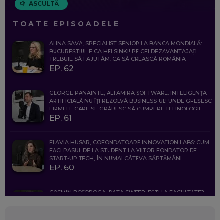
ASCULTĂ
TOATE EPISOADELE
ALINA SAVA, SPECIALIST SENIOR LA BANCA MONDIALĂ:
BUCUREȘTIUL E CA HELSINKI! PE CEI DEZAVANTAJAȚI
TREBUIE SĂ-I AJUTĂM, CA SĂ CREASCĂ ROMÂNIA
EP. 62
GEORGE PANAINTE, ALTAMIRA SOFTWARE: INTELIGENȚA
ARTIFICIALĂ NU ÎȚI REZOLVĂ BUSINESS-UL! UNDE GREȘESC
FIRMELE CARE SE GRĂBESC SĂ CUMPERE TEHNOLOGIE
EP. 61
FLAVIA HUSAR, COFONDATOARE INNOVATION LABS: CUM
FACI PASUL DE LA STUDENT LA VIITOR FONDATOR DE
START-UP TECH, ÎN NUMAI CÂTEVA SĂPTĂMÂNI
EP. 60
COSMIN BOȚOROGA, DATA SWEEP: EȘTI LA FACULTATE?
CE SĂ FOLOSEȘTI, CÂND ÎȚI TREBUIE CEVA MAI PRECIS CA
CHATGPT
EP. 59