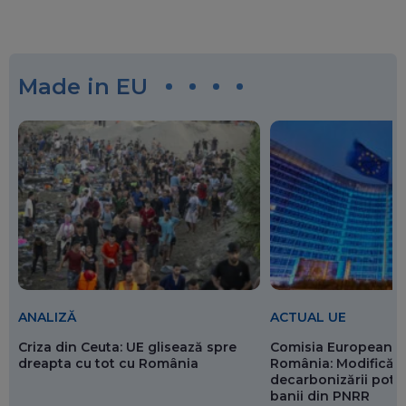
Made in EU
ANALIZĂ
ACTUAL UE
Criza din Ceuta: UE glisează spre
Comisia Europeană 
dreapta cu tot cu România
România: Modificări
decarbonizării pot p
banii din PNRR