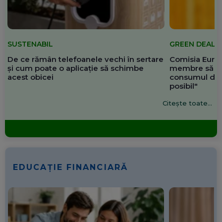
SUSTENABIL
GREEN DEAL
De ce rămân telefoanele vechi în sertare
Comisia Europ
și cum poate o aplicație să schimbe
membre să re
acest obicei
consumul de 
posibil"
Citește toate...
EDUCAȚIE FINANCIARĂ