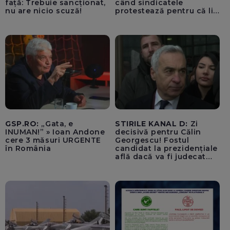
față: Trebuie sancționat,
când sindicatele
nu are nicio scuză!
protestează pentru că li
se vor mări salariile / PSD
se comportă precum
copiii din curtea școlii
care fac bullying
GSP.RO:
„Gata, e
STIRILE KANAL D:
Zi
INUMAN!” » Ioan Andone
decisivă pentru Călin
cere 3 măsuri URGENTE
Georgescu! Fostul
în România
candidat la prezidențiale
află dacă va fi judecat
pentru tentativă de
lovitură de stat