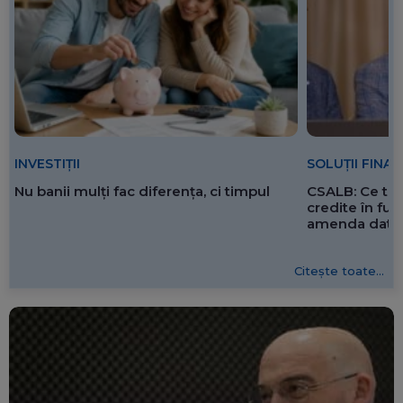
SOLUȚII FINA
INVESTIȚII
CSALB: Ce tre
Nu banii mulți fac diferența, ci timpul
credite în f
amenda dată 
Citește toate...