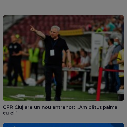
ghișee
clară”
CFR Cluj are un nou antrenor: „Am bătut palma
cu el”