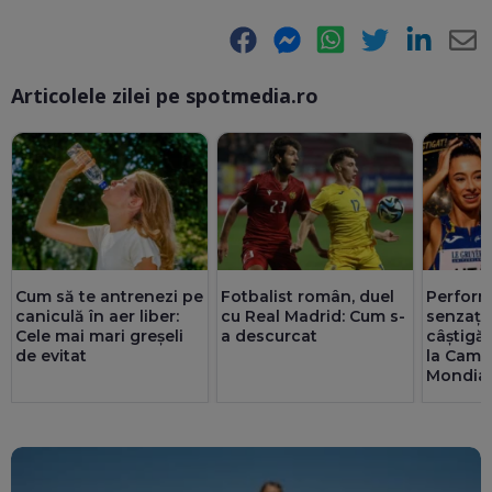
Facebook
Messenger
WhatsApp
Twitter
LinkedIn
E-
Articolele zilei pe spotmedia.ro
Ma
Perform
Cum să te antrenezi pe
Fotbalist român, duel
senzație
caniculă în aer liber:
cu Real Madrid: Cum s-
câștigă
Cele mai mari greșeli
a descurcat
la Camp
de evitat
Mondial
U20