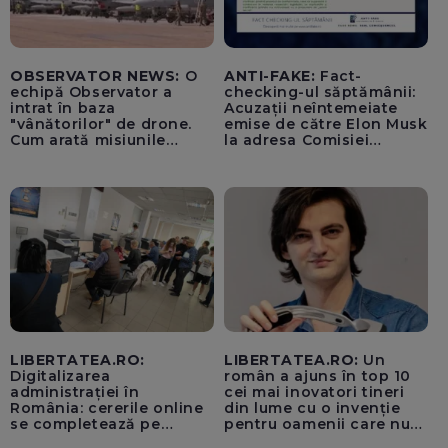
OBSERVATOR NEWS:
O
ANTI-FAKE:
Fact-
echipă Observator a
checking-ul săptămânii:
intrat în baza
Acuzații neîntemeiate
"vânătorilor" de drone.
emise de către Elon Musk
Cum arată misiunile
la adresa Comisiei
piloților de F-16
Europene despre oferta
unui „acord secret”
pentru instaurarea
„cenzurii” pe platforma X
LIBERTATEA.RO:
LIBERTATEA.RO:
Un
Digitalizarea
român a ajuns în top 10
administrației în
cei mai inovatori tineri
România: cererile online
din lume cu o invenție
se completează pe
pentru oamenii care nu
calculatoarele de la
văd: „Are o misiune