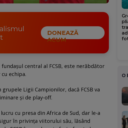
Gr
pl
nalismul
tr
DONEAZĂ
ad
t
fo
ACUM
 fundașul central al FCSB, este nerăbdător
 cu echipa.
O
n grupele Ligii Campionilor, dacă FCSB va
iminare și de play-off.
ucru cu presa din Africa de Sud, dar le-a
igur în privința viitorului său, lăsând