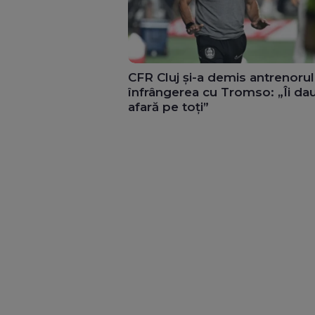
CFR Cluj și-a demis antrenoru
înfrângerea cu Tromso: „Îi da
afară pe toți”