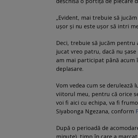
deschisă o portiță de plecare d
„Evident, mai trebuie să jucăm 
ușor și nu este ușor să intri me
Deci, trebuie să jucăm pentru a
jucat vreo patru, dacă nu șase
am mai participat până acum în 
deplasare.
Vom vedea cum se derulează luc
viitorul meu, pentru că orice 
voi fi aici cu echipa, va fi fru
Siyabonga Ngezana, conform
După o perioadă de acomodare,
minute), timp în care a marcat 