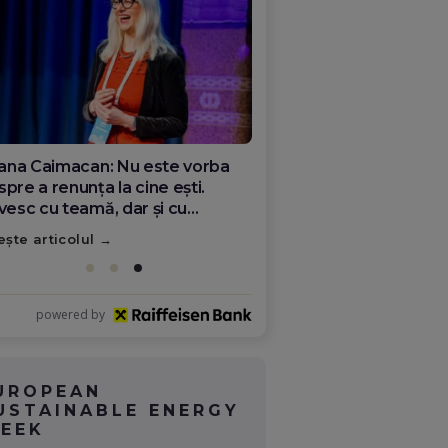
ana Olar, românca de la Google
re demonstrează că diaspora
ate schimba România
ește articolul
powered by
UROPEAN
USTAINABLE ENERGY
EEK