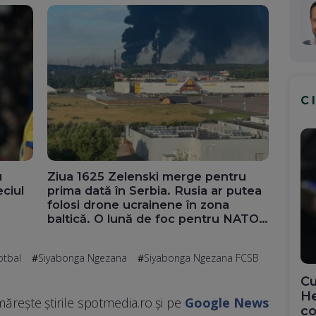
C
u
Ziua 1625 Zelenski merge pentru
ciul
prima dată în Serbia. Rusia ar putea
folosi drone ucrainene în zona
baltică. O lună de foc pentru NATO.
SUA dau din nou informații secrete
Ucrainei
otbal
Siyabonga Ngezana
Siyabonga Ngezana FCSB
Cu
He
ărește știrile spotmedia.ro și pe
Google News
co