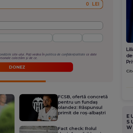
LEI
Di
ondițiile
site-ului. Poți vedea în
politica de confidențialitate
ce date
ca
rsonale colectăm și de ce.
po
DONEZ
Cit
FCSB, ofertă concretă
pentru un fundaș
olandez: Răspunsul
primit de roș-albaștri
E
S
W
Fact check: Rolul