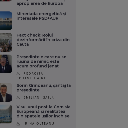
apropierea de Europa
Mineriada energetică și
interesele PSD+AUR
Fact check: Rolul
dezinformării în criza din
Ceuta
Președintele care nu se
rușina de nimic este
acum profund jenat
REDACȚIA
SPOTMEDIA.RO
Sorin Grindeanu, șantaj la
președinte
EMILIAN ISAILĂ
Visul unui post la Comisia
Europeană și realitatea
din spatele ușilor închise
IRINA OLTEANU