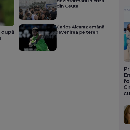
dezinformării în criza
din Ceuta
Carlos Alcaraz amână
l după
revenirea pe teren
u
Pr
En
fo
Ci
cu