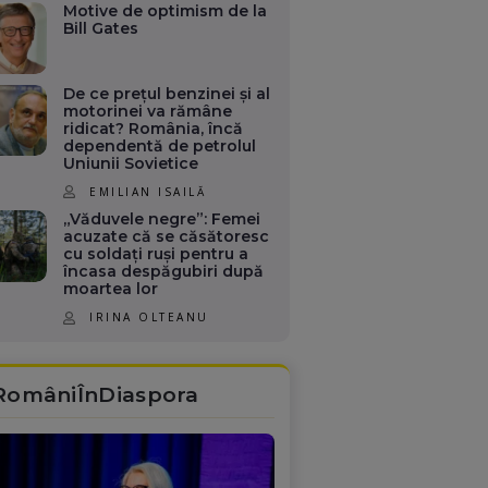
Motive de optimism de la
Bill Gates
De ce prețul benzinei și al
motorinei va rămâne
ridicat? România, încă
dependentă de petrolul
Uniunii Sovietice
EMILIAN ISAILĂ
„Văduvele negre”: Femei
acuzate că se căsătoresc
cu soldați ruși pentru a
încasa despăgubiri după
moartea lor
IRINA OLTEANU
RomâniÎnDiaspora