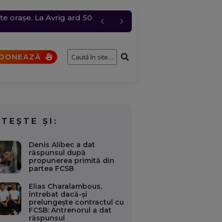
te orașe. La Avrig ard 50
e întâmplă cu cererile și
 grindină de până la 4
bire pentru „Anna”
DONEAZĂ
ITEȘTE ȘI:
Denis Alibec a dat
răspunsul după
propunerea primită din
partea FCSB
Elias Charalambous,
întrebat dacă-și
prelungește contractul cu
FCSB: Antrenorul a dat
răspunsul