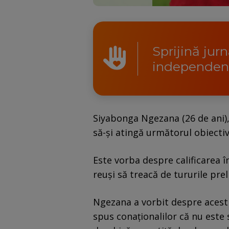
Sprijină jur
independen
Siyabonga Ngezana (26 de ani),
să-și atingă următorul obiectiv
Este vorba despre calificarea î
reuși să treacă de tururile prel
Ngezana a vorbit despre acest l
spus conaționalilor că nu este s