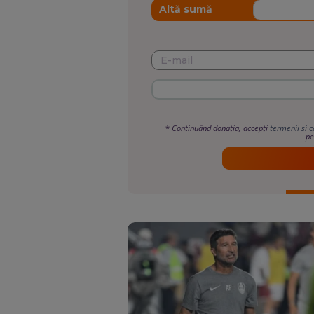
Altă sumă
*
Continuând donația, accepți
termenii si c
pe