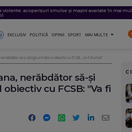
i violente: acoperișuri smulse și mașini avariate în mai mul
e săptămâna viitoare. Accesul se va face în etape. Iată ce s
emii extreme: 39 de grade la umbră, vijelii de 90 km/h și
 desenat pe o stâncă de pe Transfăgărășan mesajul de iu
ăvești, pe care abia o pornise acum câteva zile
o)
EXCLUSIV
POLITICĂ
OPINII
SPORT
MAI MULTE
U
erăbdător să-și atingă următorul obiectiv cu FCSB: „Va fi frumos”
C
na, nerăbdător să-și
 obiectiv cu FCSB: "Va fi
Facebook
Messenger
WhatsApp
Twitter
LinkedIn
E-
Mail