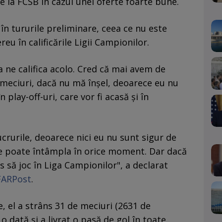
e la FCSB în cazul unei oferte foarte bune.
în tururile preliminare, ceea ce nu este
reu în calificările Ligii Campionilor.
 ne califica acolo. Cred că mai avem de
 meciuri, dacă nu mă înșel, deoarece eu nu
play-off-uri, care vor fi acasă și în
rurile, deoarece nici eu nu sunt sigur de
se poate întâmpla în orice moment. Dar dacă
mos să joc în Liga Campionilor", a declarat
FARPost
.
 el a strâns 31 de meciuri (2631 de
o dată și a livrat o pasă de gol în toate