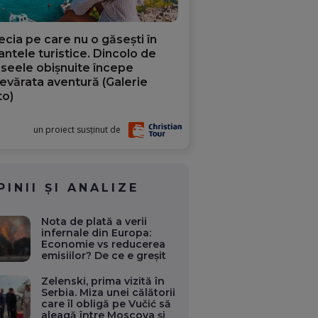
ecia pe care nu o găsești în
iantele turistice. Dincolo de
aseele obișnuite începe
evărata aventură (Galerie
to)
un proiect susținut de
PINII ȘI ANALIZE
Nota de plată a verii
infernale din Europa:
Economie vs reducerea
emisiilor? De ce e greșit
Zelenski, prima vizită în
Serbia. Miza unei călătorii
care îl obligă pe Vučić să
aleagă între Moscova și