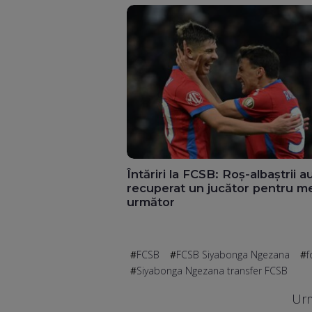
Întăriri la FCSB: Roș-albaștrii a
recuperat un jucător pentru me
următor
FCSB
FCSB Siyabonga Ngezana
f
Siyabonga Ngezana transfer FCSB
Urm