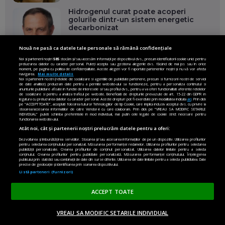
Hidrogenul curat poate acoperi
golurile dintr-un sistem energetic
decarbonizat
Nouă ne pasă ca datele tale personale să rămână confidențiale
Noi și partenerii noștri
585
stocăm și/sau accesăm informații pe dispozitivul dvs., precum identificatorii cookie unici pentru
prelucrarea datelor cu caracter personal. Puteți accepta sau gestiona alegerile dvs. făcând clic mai jos sau în orice
moment, pe pagina cu politica de confidențialitate. Aceste alegeri vor fi raportate partenerilor noștri și nu vă vor afecta
navigarea.
Mai multe detalii
Noi si partenerii nostri (retelele de socializare si agentiile de publicitate partenere, precum si furnizorii nostri de servicii
de date analitice) prelucram date pentru a permite website-ului sa functioneze, pentru a personaliza continutul si
CITIZEN
anunturile publicitare afisate in functie de interesele si/sau profilul dvs., pentru a va oferi functionalitati aferente retelelor
de socializare si pentru a analiza traficul pe website. Beneficiati de drepturile prevazute de art. 15-22 din GDPR in
legatura cu prelucrarea datelor cu caracter personal. Aceste drepturi pot fi exercitate prin modalitatea indicata
aici
. Prin click
pe “ACCEPT TOATE”, acceptati folosirea tuturor Tehnologiilor de tip Cookie, care implica inclusiv acceptul dvs. cu privire la
stocarea/accesarea informatiilor de catre Vendor-ii cu care colaboram. Prin click pe “VREAU SA MODIFIC SETARILE
INDIVIDUAL” puteti schimba preferintele in mod individual, mai putin cele legate de cookie strict necesare pentru
functionarea website-ului.
Atât noi, cât și partenerii noștri prelucrăm datele pentru a oferi:
Dezvoltarea și îmbunătățirea serviciilor. Stocarea și/sau accesarea informațiilor de pe un dispozitiv. Utilizarea profilurilor
pentru selectarea conținutului personalizat. Măsurarea performanței reclamelor. Utilizarea profilurilor pentru selectarea
publicității personalizate. Crearea profilurilor de conținut personalizat. Utilizarea datelor limitate pentru a selecta
conținutul. Crearea profilurilor pentru publicitate personalizată. Măsurarea performanței conținutului. Înțelegerea
publicului prin statistici sau combinații de date din surse diferite. Utilizarea de date limitate pentru a selecta publicitatea. Date
precise de geolocație și identificarea prin scanarea dispozitivului.
Listă parteneri (furnizori)
ACCEPT TOATE
VREAU SA MODIFIC SETARILE INDIVIDUAL
ACASĂ
OPINII
MADE IN EU
EN EDITION
DONEAZĂ