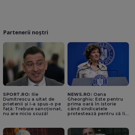
Partenerii noștri
SPORT.RO:
Ilie
NEWS.RO:
Oana
Dumitrescu a uitat de
Gheorghiu: Este pentru
prietenii și i-a spus-o pe
prima oară în istorie
față: Trebuie sancționat,
când sindicatele
nu are nicio scuză!
protestează pentru că li
se vor mări salariile / PSD
se comportă precum
copiii din curtea școlii
care fac bullying