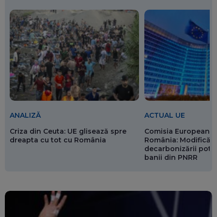
ANALIZĂ
ACTUAL UE
Criza din Ceuta: UE glisează spre
Comisia Europeană 
dreapta cu tot cu România
România: Modificări
decarbonizării pot p
banii din PNRR