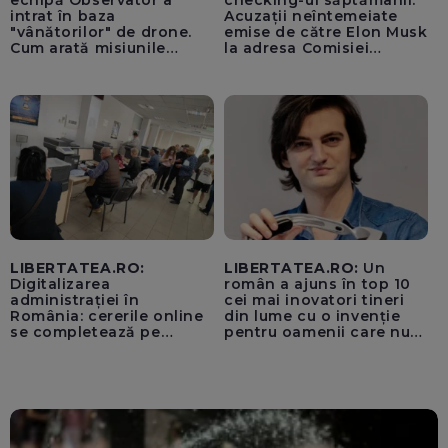
echipă Observator a
checking-ul săptămânii:
intrat în baza
Acuzații neîntemeiate
"vânătorilor" de drone.
emise de către Elon Musk
Cum arată misiunile
la adresa Comisiei
piloților de F-16
Europene despre oferta
unui „acord secret”
pentru instaurarea
„cenzurii” pe platforma X
LIBERTATEA.RO:
LIBERTATEA.RO:
Un
Digitalizarea
român a ajuns în top 10
administrației în
cei mai inovatori tineri
România: cererile online
din lume cu o invenție
se completează pe
pentru oamenii care nu
calculatoarele de la
văd: „Are o misiune
ghișee
clară”