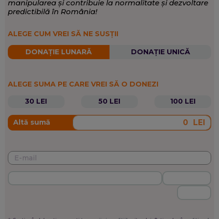
manipularea și contribuie la normalitate și dezvoltare
Fotbal, Tenis, Handbal, Formula 1, Rugby,
EXPERTIZĂ:
campanii pentru parteneri.
predictibilă în România!
Box
Sport
,
Auto
,
Politică
SCRIE DESPRE:
ALEGE CUM VREI SĂ NE SUSȚII
DONAȚIE LUNARĂ
DONAȚIE UNICĂ
ALEGE SUMA PE CARE VREI SĂ O DONEZI
30 LEI
50 LEI
100 LEI
LEI
Altă sumă