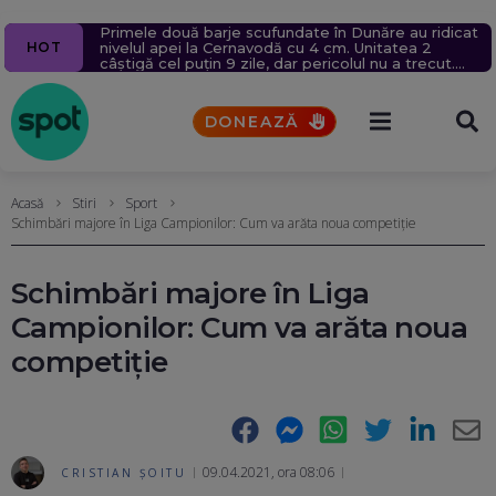
Primele două barje scufundate în Dunăre au ridicat
Ziua 1628
Drona care a explodat în Bulgaria: Ipoteza unui
Echipaj al Ambulanței, atacat cu topoare și pietre,
Atac cu rachete la Odesa. Incendii și răniți
Tentativă de sabotaj la Petroșani: O placă de beton
HOT
nivelul apei la Cernavodă cu 4 cm. Unitatea 2
la Belgorod. Zelenski: 50.000 de nord-coreeni vor fi
sabotor pe teritoriul României, luată în calcul de
după un zvon pe TikTok că „fură copii”. Șoferul,
și un macaz desfăcut, pe linia unui tren de marfă
câștigă cel puțin 9 zile, dar pericolul nu a trecut.
dislocați în Rusia. Turcia cere oprirea atacurilor
presa de la Sofia
operat de urgență
UPDATE
Momentele tensionate ale operațiunii
asupra navelor din Marea Neagră
DONEAZĂ
Acasă
Stiri
Sport
Schimbări majore în Liga Campionilor: Cum va arăta noua competiție
Schimbări majore în Liga
Campionilor: Cum va arăta noua
competiție
Facebook
Messenger
WhatsApp
Twitter
LinkedIn
E-
09.04.2021, ora 08:06
CRISTIAN ȘOITU
Ma