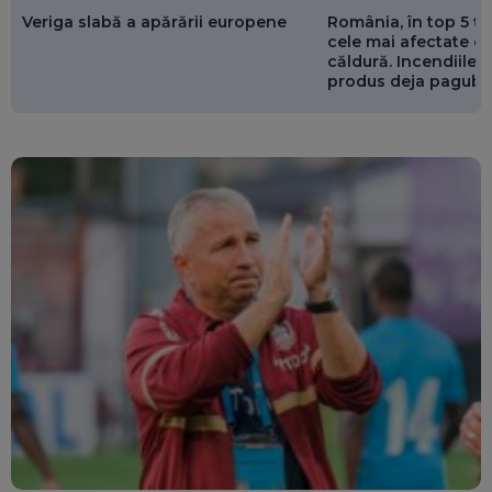
Veriga slabă a apărării europene
România, în top 5 ț
cele mai afectate de
căldură. Incendiile ș
produs deja pagube
miliarde de euro