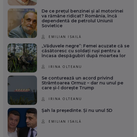
De ce prețul benzinei și al motorinei
va rămâne ridicat? România, încă
dependentă de petrolul Uniunii
Sovietice
EMILIAN ISAILĂ
„Văduvele negre”: Femei acuzate că se
căsătoresc cu soldați ruși pentru a
încasa despăgubiri după moartea lor
IRINA OLTEANU
Se conturează un acord privind
Strâmtoarea Ormuz – dar nu unul pe
care și-l dorește Trump
IRINA OLTEANU
Șah la președinte. Și nu unul 5D
EMILIAN ISAILĂ