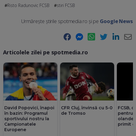
Risto Radunovic FCSB
stiri FCSB
Urmărește știrile spotmedia.ro și pe
Google News
Facebook
Messenger
WhatsApp
Twitter
LinkedIn
E-
Articolele zilei pe spotmedia.ro
Ma
David Popovici, înapoi
CFR Cluj, învinsă cu 5-0
FCSB, o
în bazin: Programul
de Tromso
pentru 
sportivului nostru la
olandez
Campionatele
primit d
Europene