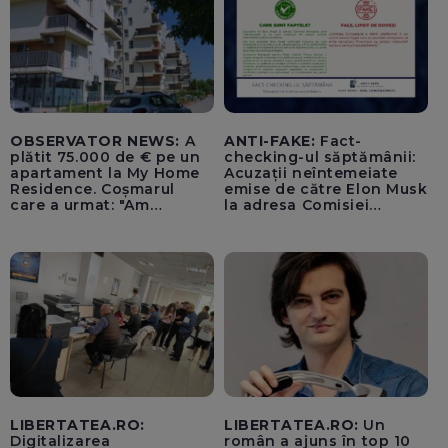
OBSERVATOR NEWS:
A
ANTI-FAKE:
Fact-
plătit 75.000 de € pe un
checking-ul săptămânii:
apartament la My Home
Acuzații neîntemeiate
Residence. Coșmarul
emise de către Elon Musk
care a urmat: "Am
la adresa Comisiei
început să tremur"
Europene despre oferta
unui „acord secret”
pentru instaurarea
„cenzurii” pe platforma X
LIBERTATEA.RO:
LIBERTATEA.RO:
Un
Digitalizarea
român a ajuns în top 10