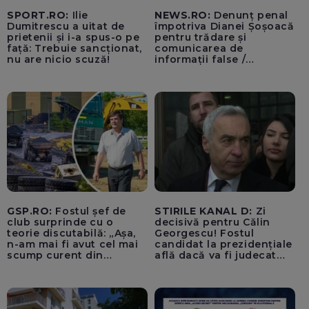
SPORT.RO:
Ilie
NEWS.RO:
Denunț penal
Dumitrescu a uitat de
împotriva Dianei Șoșoacă
prietenii și i-a spus-o pe
pentru trădare și
față: Trebuie sancționat,
comunicarea de
nu are nicio scuză!
informații false /
Documentul, depus la
Parchetul de pe lângă
Înalta Curte de Casație și
Justiție de Adrian
Băzăvan și Asociația
„Lupii Tricolori”
GSP.RO:
Fostul șef de
STIRILE KANAL D:
Zi
club surprinde cu o
decisivă pentru Călin
teorie discutabilă: „Așa,
Georgescu! Fostul
n-am mai fi avut cel mai
candidat la prezidențiale
scump curent din
află dacă va fi judecat
Uniunea Europeană”
pentru tentativă de
lovitură de stat