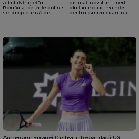
administrației în
cei mai inovatori tineri
România: cererile online
din lume cu o invenție
se completează pe
pentru oamenii care nu
calculatoarele de la
văd: „Are o misiune
ghișee
clară”
Antrenorul Soranei Cîrstea, întrebat dacă US