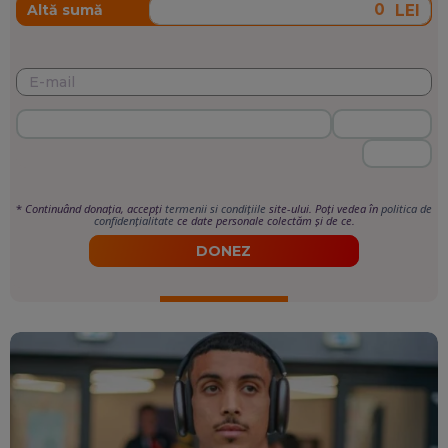
LEI
Altă sumă
*
Continuând donația, accepți
termenii si condițiile
site-ului. Poți vedea în
politica de
confidențialitate
ce date personale colectăm și de ce.
DONEZ