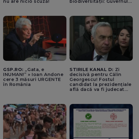
nu are nicio scuză!
biodiversității: Guvernul a
aprobat încă din 2022 o
alocare maximă de
500.000 de lei/ Costul
total - 373.600 de lei a
acoperit întregul studiu
tehnic, structurat în opt
activită
GSP.RO:
„Gata, e
STIRILE KANAL D:
Zi
INUMAN!” » Ioan Andone
decisivă pentru Călin
cere 3 măsuri URGENTE
Georgescu! Fostul
în România
candidat la prezidențiale
află dacă va fi judecat
pentru tentativă de
lovitură de stat