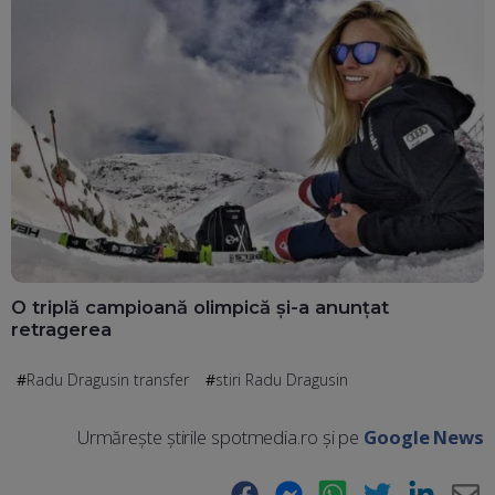
O triplă campioană olimpică și-a anunțat
retragerea
Radu Dragusin transfer
stiri Radu Dragusin
Urmărește știrile spotmedia.ro și pe
Google News
Facebook
Messenger
WhatsApp
Twitter
LinkedIn
E-