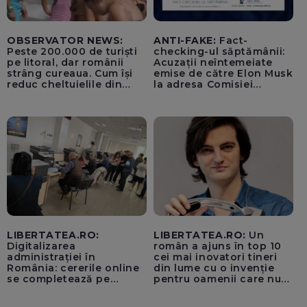
OBSERVATOR NEWS:
ANTI-FAKE:
Fact-
Peste 200.000 de turiști
checking-ul săptămânii:
pe litoral, dar românii
Acuzații neîntemeiate
strâng cureaua. Cum își
emise de către Elon Musk
reduc cheltuielile din
la adresa Comisiei
vacanță
Europene despre oferta
unui „acord secret”
pentru instaurarea
„cenzurii” pe platforma X
LIBERTATEA.RO:
LIBERTATEA.RO:
Un
Digitalizarea
român a ajuns în top 10
administrației în
cei mai inovatori tineri
România: cererile online
din lume cu o invenție
se completează pe
pentru oamenii care nu
calculatoarele de la
văd: „Are o misiune
ghișee
clară”