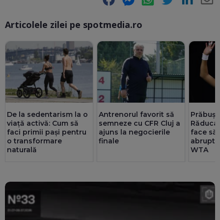
Articolele zilei pe spotmedia.ro
Ma
Antrenorul favorit să
De la sedentarism la o
Prăbuși
semneze cu CFR Cluj a
viață activă: Cum să
Răducan
ajuns la negocierile
faci primii pași pentru
face să
finale
o transformare
abrupt 
naturală
WTA