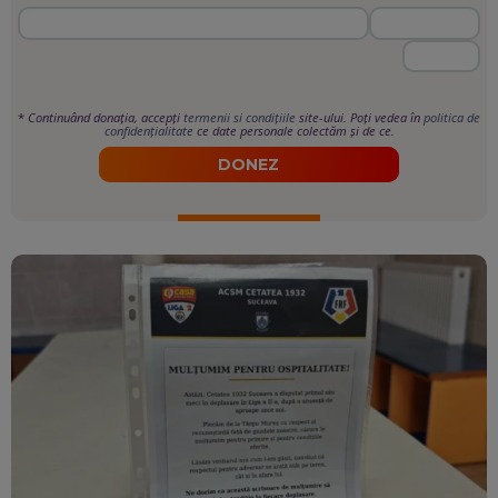
*
Continuând donația, accepți
termenii si condițiile
site-ului. Poți vedea în
politica de
confidențialitate
ce date personale colectăm și de ce.
DONEZ