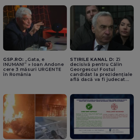
ale SUA rămân limitate
GSP.RO:
„Gata, e
STIRILE KANAL D:
Zi
INUMAN!” » Ioan Andone
decisivă pentru Călin
cere 3 măsuri URGENTE
Georgescu! Fostul
în România
candidat la prezidențiale
află dacă va fi judecat
pentru tentativă de
lovitură de stat