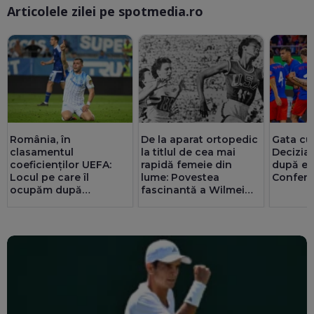
Articolele zilei pe spotmedia.ro
Ma
România, în
De la aparat ortopedic
Gata cu
clasamentul
la titlul de cea mai
Decizia 
coeficienților UEFA:
rapidă femeie din
după el
Locul pe care îl
lume: Povestea
Confer
ocupăm după
fascinantă a Wilmei
rezultatele slabe din
Rudolph
această vară