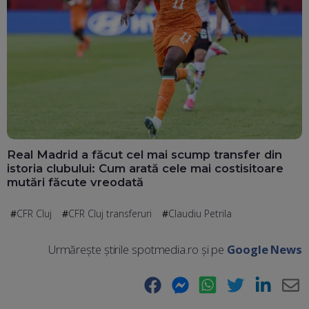
Real Madrid a făcut cel mai scump transfer din
istoria clubului: Cum arată cele mai costisitoare
mutări făcute vreodată
CFR Cluj
CFR Cluj transferuri
Claudiu Petrila
Urmărește știrile spotmedia.ro și pe
Google News
Facebook
Messenger
WhatsApp
Twitter
LinkedIn
E-