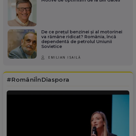
De ce prețul benzinei și al motorinei
va rămâne ridicat? România, încă
dependentă de petrolul Uniunii
Sovietice
EMILIAN ISAILĂ
#RomâniÎnDiaspora