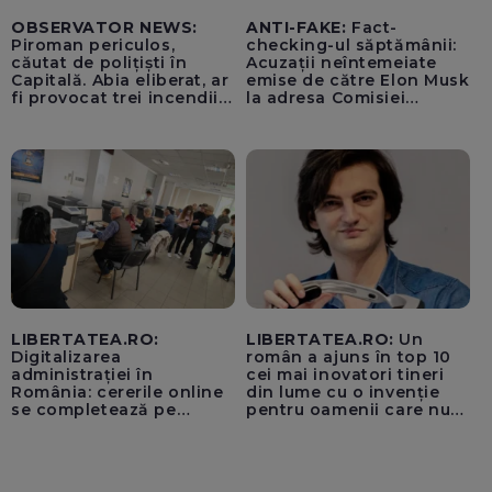
OBSERVATOR NEWS:
ANTI-FAKE:
Fact-
Piroman periculos,
checking-ul săptămânii:
căutat de polițiști în
Acuzații neîntemeiate
Capitală. Abia eliberat, ar
emise de către Elon Musk
fi provocat trei incendii
la adresa Comisiei
într-o noapte
Europene despre oferta
unui „acord secret”
pentru instaurarea
„cenzurii” pe platforma X
LIBERTATEA.RO:
LIBERTATEA.RO:
Un
Digitalizarea
român a ajuns în top 10
administrației în
cei mai inovatori tineri
România: cererile online
din lume cu o invenție
se completează pe
pentru oamenii care nu
calculatoarele de la
văd: „Are o misiune
ghișee
clară”