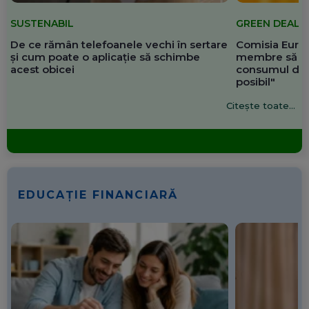
SUSTENABIL
GREEN DEAL
De ce rămân telefoanele vechi în sertare
Comisia Europ
și cum poate o aplicație să schimbe
membre să re
acest obicei
consumul de 
posibil"
Citește toate...
EDUCAȚIE FINANCIARĂ