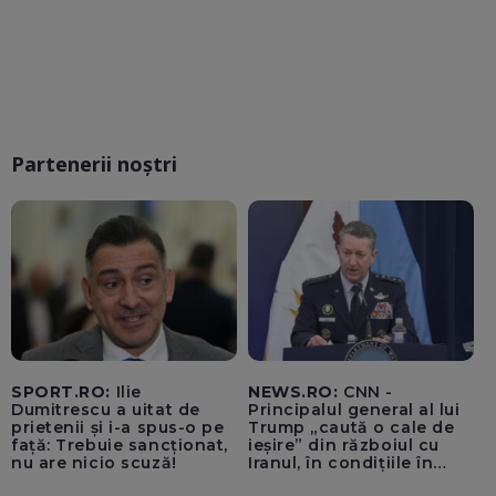
Partenerii noștri
SPORT.RO:
Ilie
NEWS.RO:
CNN -
Dumitrescu a uitat de
Principalul general al lui
prietenii și i-a spus-o pe
Trump „caută o cale de
față: Trebuie sancționat,
ieșire” din războiul cu
nu are nicio scuză!
Iranul, în condițiile în
care opțiunile militare