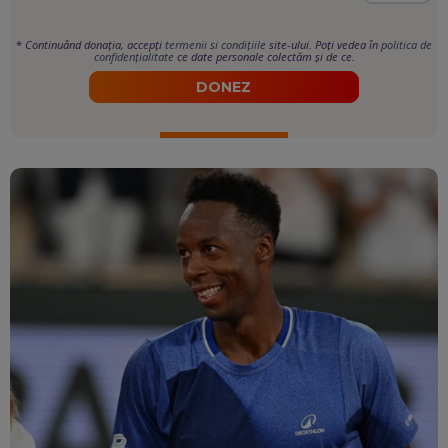
*
Continuând donația, accepți
termenii si condițiile
site-ului. Poți vedea în
politica de
confidențialitate
ce date personale colectăm și de ce.
DONEZ