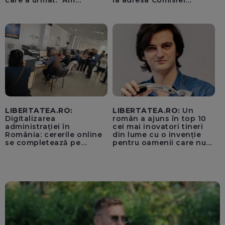
care a urmat: "Am
la adresa Comisiei
început să tremur"
Europene despre oferta
unui „acord secret”
pentru instaurarea
„cenzurii” pe platforma X
LIBERTATEA.RO:
LIBERTATEA.RO:
Un
Digitalizarea
român a ajuns în top 10
administrației în
cei mai inovatori tineri
România: cererile online
din lume cu o invenție
se completează pe
pentru oamenii care nu
calculatoarele de la
văd: „Are o misiune
ghișee
clară”