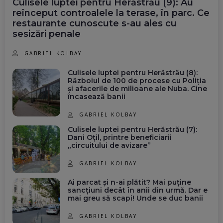
Culisele luptei pentru Herăstrău (9): Au
reînceput controalele la terase, în parc. Ce
restaurante cunoscute s-au ales cu
sesizări penale
GABRIEL KOLBAY
Culisele luptei pentru Herăstrău (8):
Războiul de 100 de procese cu Poliția
și afacerile de milioane ale Nuba. Cine
încasează banii
GABRIEL KOLBAY
Culisele luptei pentru Herăstrău (7):
Dani Oțil, printre beneficiarii
„circuitului de avizare”
GABRIEL KOLBAY
Ai parcat și n-ai plătit? Mai puține
sancțiuni decât în anii din urmă. Dar e
mai greu să scapi! Unde se duc banii
GABRIEL KOLBAY