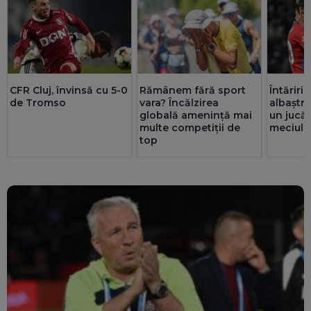
CFR Cluj, învinsă cu 5-0
Rămânem fără sport
Întăriri
de Tromso
vara? Încălzirea
albaștri
globală amenință mai
un jucă
multe competiții de
meciul 
top