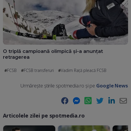
O triplă campioană olimpică și-a anunțat
retragerea
FCSB
FCSB transferuri
Vadim Rață pleacă FCSB
Urmărește știrile spotmedia.ro și pe
Google News
Facebook
Messenger
WhatsApp
Twitter
LinkedIn
E-
Articolele zilei pe spotmedia.ro
Ma