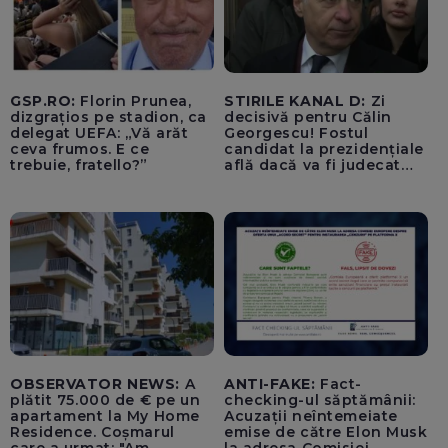
GSP.RO:
Florin Prunea,
STIRILE KANAL D:
Zi
dizgrațios pe stadion, ca
decisivă pentru Călin
delegat UEFA: „Vă arăt
Georgescu! Fostul
ceva frumos. E ce
candidat la prezidențiale
trebuie, fratello?”
află dacă va fi judecat
pentru tentativă de
lovitură de stat
OBSERVATOR NEWS:
A
ANTI-FAKE:
Fact-
plătit 75.000 de € pe un
checking-ul săptămânii:
apartament la My Home
Acuzații neîntemeiate
Residence. Coșmarul
emise de către Elon Musk