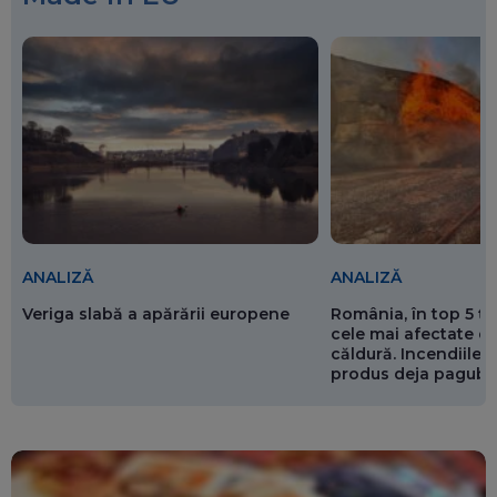
ANALIZĂ
ANALIZĂ
Veriga slabă a apărării europene
România, în top 5 ț
cele mai afectate de
căldură. Incendiile ș
produs deja pagube
miliarde de euro