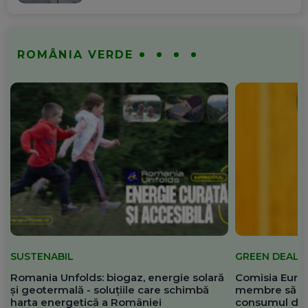
ROMÂNIA VERDE
SUSTENABIL
GREEN DEAL
Romania Unfolds: biogaz, energie solară
Comisia Europ
și geotermală - soluțiile care schimbă
membre să re
harta energetică a României
consumul de 