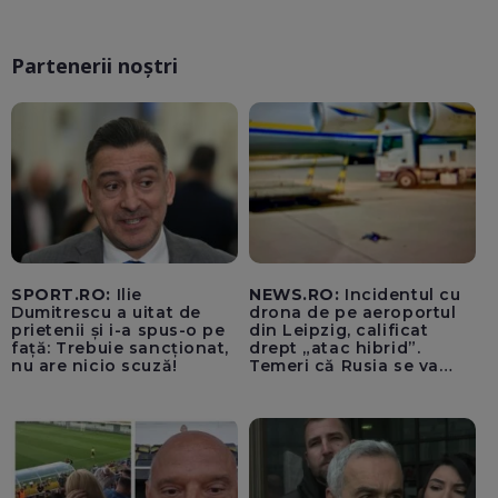
Partenerii noștri
SPORT.RO:
Ilie
NEWS.RO:
Incidentul cu
Dumitrescu a uitat de
drona de pe aeroportul
prietenii și i-a spus-o pe
din Leipzig, calificat
față: Trebuie sancționat,
drept „atac hibrid”.
nu are nicio scuză!
Temeri că Rusia se va
amesteca în alegerile din
Germania. Un oficial
neagă informațiile că
avioanele ucrainene din
apropierea dronei ar fi
fost încărcate cu muniție