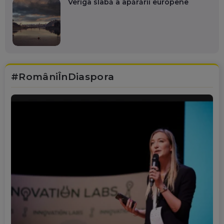
Veriga slabă a apărării europene
#RomâniÎnDiaspora