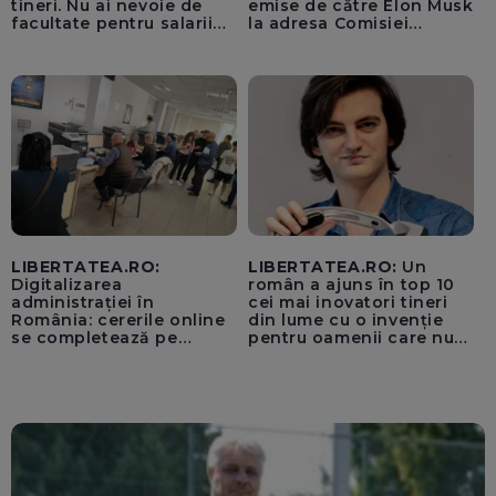
tineri. Nu ai nevoie de
emise de către Elon Musk
facultate pentru salarii
la adresa Comisiei
cu șase cifre
Europene despre oferta
unui „acord secret”
pentru instaurarea
„cenzurii” pe platforma X
LIBERTATEA.RO:
LIBERTATEA.RO:
Un
Digitalizarea
român a ajuns în top 10
administrației în
cei mai inovatori tineri
România: cererile online
din lume cu o invenție
se completează pe
pentru oamenii care nu
calculatoarele de la
văd: „Are o misiune
ghișee
clară”