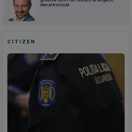
golurile dintr-un sistem energetic
decarbonizat
CITIZEN