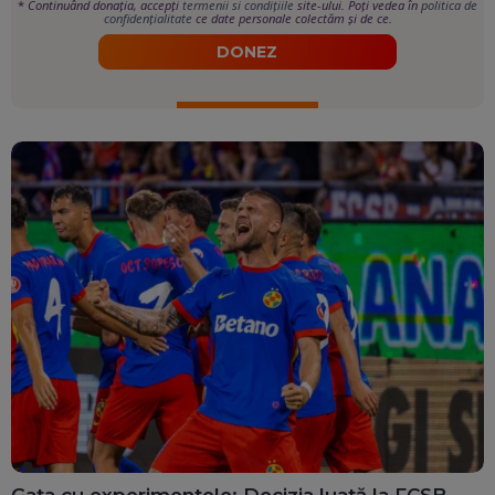
*
Continuând donația, accepți
termenii si condițiile
site-ului. Poți vedea în
politica de
confidențialitate
ce date personale colectăm și de ce.
DONEZ