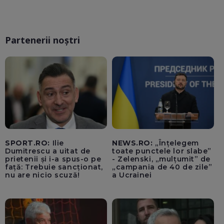
Partenerii noștri
SPORT.RO:
Ilie
NEWS.RO:
„Înțelegem
Dumitrescu a uitat de
toate punctele lor slabe”
prietenii și i-a spus-o pe
- Zelenski, „mulțumit” de
față: Trebuie sancționat,
„campania de 40 de zile”
nu are nicio scuză!
a Ucrainei