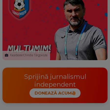
Facebook/Chindia Târgoviște
Sprijină jurnalismul
independent
DONEAZĂ ACUM