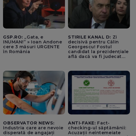
GSP.RO:
„Gata, e
STIRILE KANAL D:
Zi
INUMAN!” » Ioan Andone
decisivă pentru Călin
cere 3 măsuri URGENTE
Georgescu! Fostul
în România
candidat la prezidențiale
află dacă va fi judecat
pentru tentativă de
lovitură de stat
OBSERVATOR NEWS:
ANTI-FAKE:
Fact-
Industria care are nevoie
checking-ul săptămânii:
disperată de angajați
Acuzații neîntemeiate