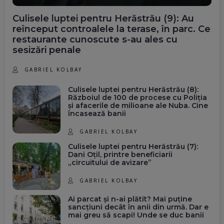
Culisele luptei pentru Herăstrău (9): Au
reînceput controalele la terase, în parc. Ce
restaurante cunoscute s-au ales cu
sesizări penale
GABRIEL KOLBAY
Culisele luptei pentru Herăstrău (8):
Războiul de 100 de procese cu Poliția
și afacerile de milioane ale Nuba. Cine
încasează banii
GABRIEL KOLBAY
Culisele luptei pentru Herăstrău (7):
Dani Oțil, printre beneficiarii
„circuitului de avizare”
GABRIEL KOLBAY
Ai parcat și n-ai plătit? Mai puține
sancțiuni decât în anii din urmă. Dar e
mai greu să scapi! Unde se duc banii