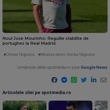
Noul Jose Mourinho: Regulile stabilite de
portughez la Real Madrid
Chindia Târgoviște
Mihalcea demis Chindia Târgoviște
Urmărește știrile spotmedia.ro și pe
Google News
Facebook
Messenger
WhatsApp
Twitter
LinkedIn
E-
Articolele zilei pe spotmedia.ro
Ma