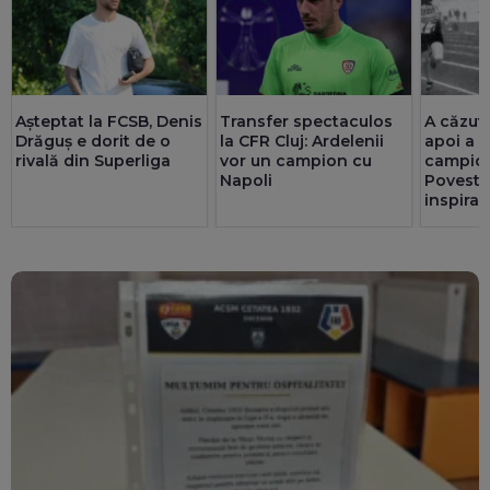
Așteptat la FCSB, Denis
Transfer spectaculos
A căzut 
Drăguș e dorit de o
la CFR Cluj: Ardelenii
apoi a 
rivală din Superliga
vor un campion cu
campioa
Napoli
Povest
inspiraț
Betty R