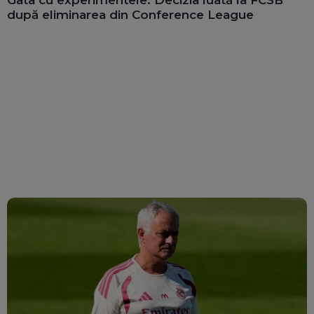
Gata cu experimentele: Decizia luată la FCSB
după eliminarea din Conference League