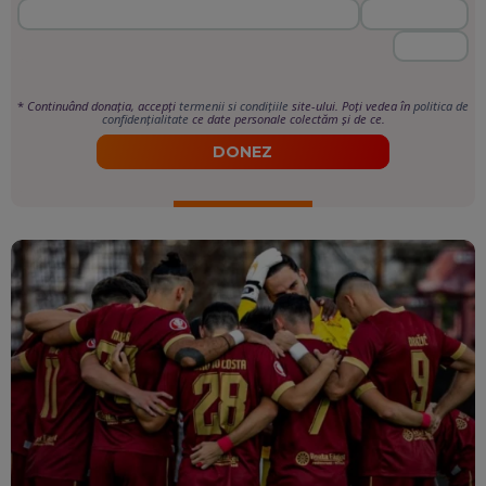
*
Continuând donația, accepți
termenii si condițiile
site-ului. Poți vedea în
politica de
confidențialitate
ce date personale colectăm și de ce.
DONEZ