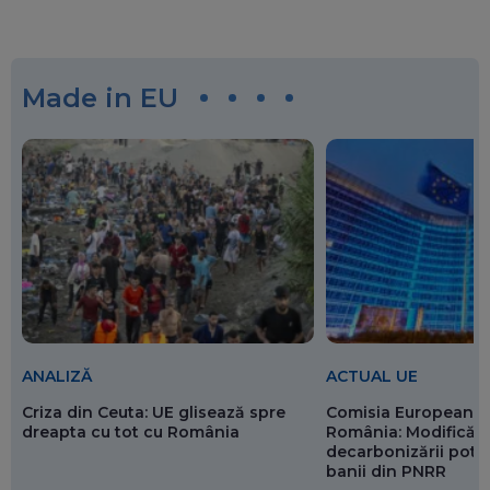
Made in EU
ANALIZĂ
ACTUAL UE
Criza din Ceuta: UE glisează spre
Comisia Europeană 
dreapta cu tot cu România
România: Modificări
decarbonizării pot p
banii din PNRR