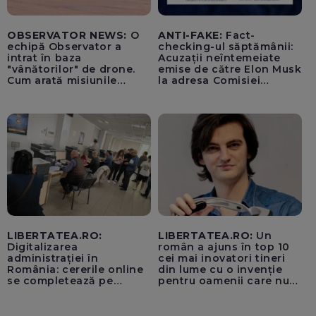
OBSERVATOR NEWS:
O
ANTI-FAKE:
Fact-
echipă Observator a
checking-ul săptămânii:
intrat în baza
Acuzații neîntemeiate
"vânătorilor" de drone.
emise de către Elon Musk
Cum arată misiunile
la adresa Comisiei
piloților de F-16
Europene despre oferta
unui „acord secret”
pentru instaurarea
„cenzurii” pe platforma X
LIBERTATEA.RO:
LIBERTATEA.RO:
Un
Digitalizarea
român a ajuns în top 10
administrației în
cei mai inovatori tineri
România: cererile online
din lume cu o invenție
se completează pe
pentru oamenii care nu
calculatoarele de la
văd: „Are o misiune
ghișee
clară”