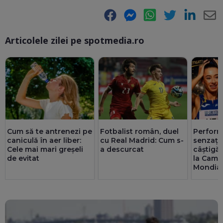
Facebook
Messenger
WhatsApp
Twitter
LinkedIn
E-
Articolele zilei pe spotmedia.ro
Ma
Perform
Cum să te antrenezi pe
Fotbalist român, duel
senzație
caniculă în aer liber:
cu Real Madrid: Cum s-
câștigă
Cele mai mari greșeli
a descurcat
la Camp
de evitat
Mondial
U20