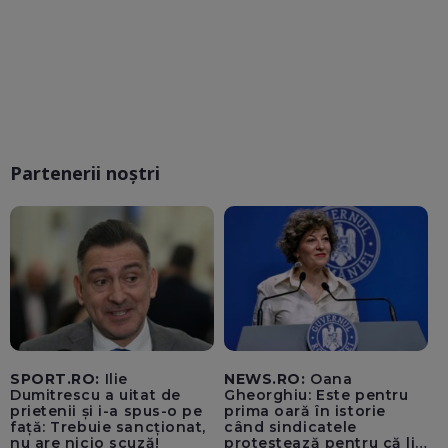
Partenerii noștri
SPORT.RO:
Ilie
NEWS.RO:
Oana
Dumitrescu a uitat de
Gheorghiu: Este pentru
prietenii și i-a spus-o pe
prima oară în istorie
față: Trebuie sancționat,
când sindicatele
nu are nicio scuză!
protestează pentru că li