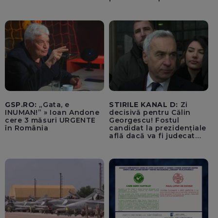
se vor mări salariile / PSD
se comportă precum
copiii din curtea școlii
care fac bullying
GSP.RO:
„Gata, e
STIRILE KANAL D:
Zi
INUMAN!” » Ioan Andone
decisivă pentru Călin
cere 3 măsuri URGENTE
Georgescu! Fostul
în România
candidat la prezidențiale
află dacă va fi judecat
pentru tentativă de
lovitură de stat