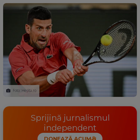
Ma
Foto: Hepta.ro
Sprijină jurnalismul
independent
DONEAZĂ ACUM