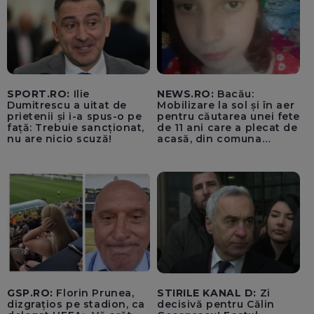
SPORT.RO:
Ilie
NEWS.RO:
Bacău:
Dumitrescu a uitat de
Mobilizare la sol și în aer
prietenii și i-a spus-o pe
pentru căutarea unei fete
față: Trebuie sancționat,
de 11 ani care a plecat de
nu are nicio scuză!
acasă, din comuna
Parava, joi. Copila a fost
căutată și în noaptea de
joi spre vineri, inclusiv cu
o cameră cu
termoviziune
GSP.RO:
Florin Prunea,
STIRILE KANAL D:
Zi
dizgrațios pe stadion, ca
decisivă pentru Călin