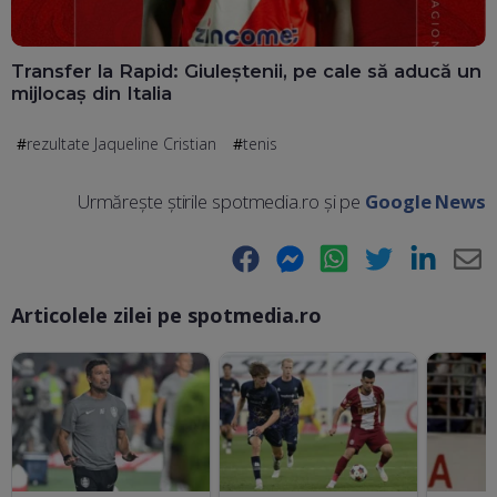
Transfer la Rapid: Giuleștenii, pe cale să aducă un
mijlocaș din Italia
rezultate Jaqueline Cristian
tenis
Urmărește știrile spotmedia.ro și pe
Google News
Facebook
Messenger
WhatsApp
Twitter
LinkedIn
E-
Articolele zilei pe spotmedia.ro
Ma