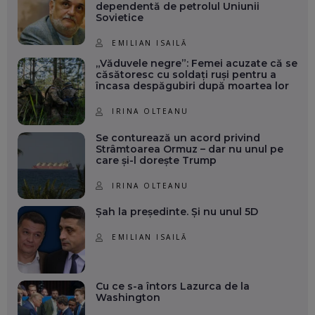
dependentă de petrolul Uniunii
Sovietice
EMILIAN ISAILĂ
„Văduvele negre”: Femei acuzate că se
căsătoresc cu soldați ruși pentru a
încasa despăgubiri după moartea lor
IRINA OLTEANU
Se conturează un acord privind
Strâmtoarea Ormuz – dar nu unul pe
care și-l dorește Trump
IRINA OLTEANU
Șah la președinte. Și nu unul 5D
EMILIAN ISAILĂ
Cu ce s-a întors Lazurca de la
Washington