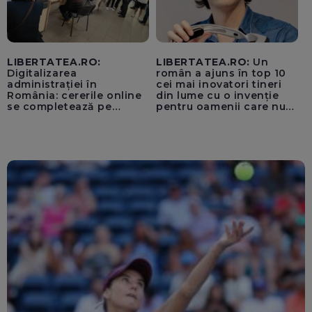
LIBERTATEA.RO:
LIBERTATEA.RO:
Un
Digitalizarea
român a ajuns în top 10
administrației în
cei mai inovatori tineri
România: cererile online
din lume cu o invenție
se completează pe
pentru oamenii care nu
calculatoarele de la
văd: „Are o misiune
ghișee
clară”