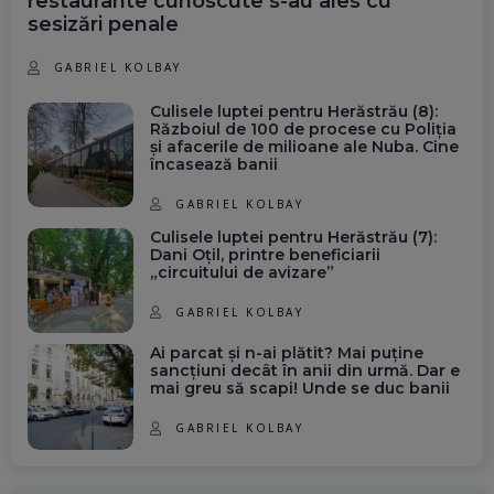
restaurante cunoscute s-au ales cu
sesizări penale
GABRIEL KOLBAY
Culisele luptei pentru Herăstrău (8):
Războiul de 100 de procese cu Poliția
și afacerile de milioane ale Nuba. Cine
încasează banii
GABRIEL KOLBAY
Culisele luptei pentru Herăstrău (7):
Dani Oțil, printre beneficiarii
„circuitului de avizare”
GABRIEL KOLBAY
Ai parcat și n-ai plătit? Mai puține
sancțiuni decât în anii din urmă. Dar e
mai greu să scapi! Unde se duc banii
GABRIEL KOLBAY