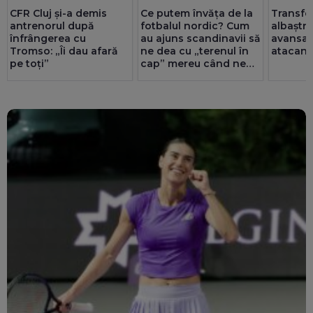
CFR Cluj și-a demis
Ce putem învăța de la
Transfer
antrenorul după
fotbalul nordic? Cum
albaștri
înfrângerea cu
au ajuns scandinavii să
avansat
Tromso: „Îi dau afară
ne dea cu „terenul în
atacant 
pe toți”
cap” mereu când ne
întâlnesc