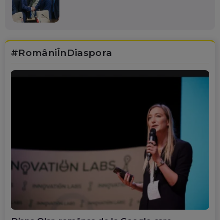
#RomâniÎnDiaspora