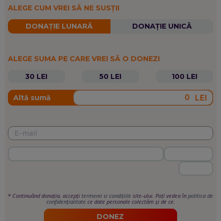
ALEGE CUM VREI SĂ NE SUSȚII
DONAȚIE LUNARĂ
DONAȚIE UNICĂ
ALEGE SUMA PE CARE VREI SĂ O DONEZI
30 LEI
50 LEI
100 LEI
LEI
Altă sumă
*
Continuând donația, accepți
termenii si condițiile
site-ului. Poți vedea în
politica de
confidențialitate
ce date personale colectăm și de ce.
DONEZ