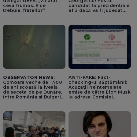
delegat UEFA: „Vă arăt
Georgescu! Fostul
ceva frumos. E ce
candidat la prezidențiale
trebuie, fratello?”
află dacă va fi judecat
pentru tentativă de
lovitură de stat
OBSERVATOR NEWS:
ANTI-FAKE:
Fact-
Comoara veche de 1.700
checking-ul săptămânii:
de ani scoasă la iveală
Acuzații neîntemeiate
de seceta de pe Dunăre,
emise de către Elon Musk
între România și Bulgaria.
la adresa Comisiei
Imagini rare
Europene despre oferta
unui „acord secret”
pentru instaurarea
„cenzurii” pe platforma X