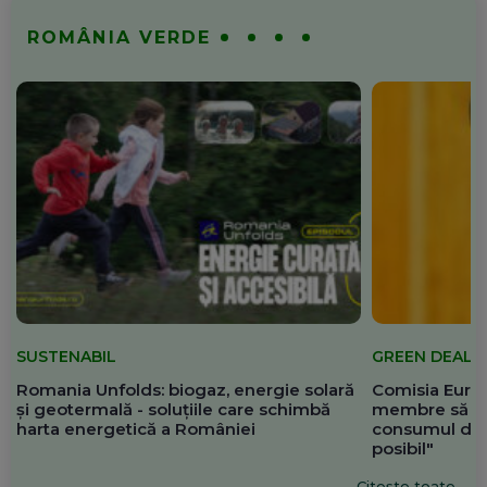
ROMÂNIA VERDE
SUSTENABIL
GREEN DEAL
Romania Unfolds: biogaz, energie solară
Comisia Europ
și geotermală - soluțiile care schimbă
membre să re
harta energetică a României
consumul de 
posibil"
Citește toate...