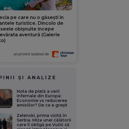
ecia pe care nu o găsești în
iantele turistice. Dincolo de
aseele obișnuite începe
evărata aventură (Galerie
to)
un proiect susținut de
PINII ȘI ANALIZE
Nota de plată a verii
infernale din Europa:
Economie vs reducerea
emisiilor? De ce e greșit
Zelenski, prima vizită în
Serbia. Miza unei călătorii
care îl obligă pe Vučić să