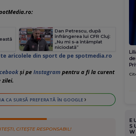
SpotMedia.ro:
Dan Petrescu, după
înfrângerea lui CFR Cluj:
eastă
„Nu mi s-a întâmplat
niciodată”
Di
te aricolele din sport de pe spotmedia.ro
ca
po
cebook
și pe
Instagram
pentru a fi la curent
Cit
zilei.
›
IA
CA SURSĂ PREFERATĂ
ÎN GOOGLE
E
S
ITEȘTI, CITEȘTE RESPONSABIL!
W