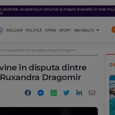
i violente: acoperișuri smulse și mașini avariate în mai mul
e săptămâna viitoare. Accesul se va face în etape. Iată ce s
emii extreme: 39 de grade la umbră, vijelii de 90 km/h și
 desenat pe o stâncă de pe Transfăgărășan mesajul de iu
ăvești, pe care abia o pornise acum câteva zile
o)
EXCLUSIV
POLITICĂ
OPINII
SPORT
MAI MULTE
U
ine în disputa dintre Simona Halep și Ruxandra Dragomir
rvine în disputa dintre
D
 Ruxandra Dragomir
Facebook
Messenger
WhatsApp
Twitter
LinkedIn
E-
Mail