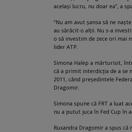
același lucru, nu doar ea”, a s
"Nu am avut șansa să ne naște
au sărăcit-o alții. Nu s-a invest
o să investim de zece ori mai m
lider ATP.
Simona Halep a mărturisit, înt
că a primit interdicția de a se
2011, când președintele Feder
Dragomir.
Simona spune că FRT a luat ac
nu a putut juca în Fed Cup în a
Ruxandra Dragomir a spus că n