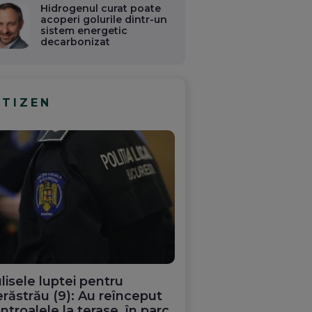
Hidrogenul curat poate
acoperi golurile dintr-un
sistem energetic
decarbonizat
ITIZEN
lisele luptei pentru
răstrău (9): Au reînceput
ntroalele la terase, în parc.