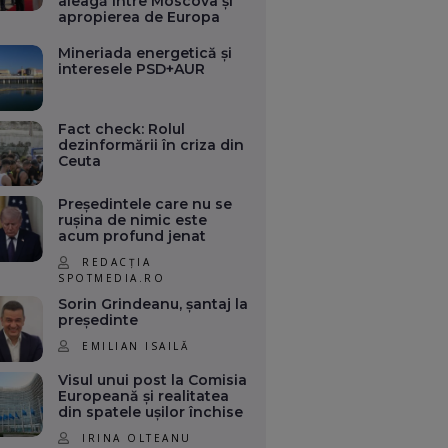
aleagă între Moscova și
apropierea de Europa
Mineriada energetică și
interesele PSD+AUR
Fact check: Rolul
dezinformării în criza din
Ceuta
Președintele care nu se
rușina de nimic este
acum profund jenat
REDACȚIA
SPOTMEDIA.RO
Sorin Grindeanu, șantaj la
președinte
EMILIAN ISAILĂ
Visul unui post la Comisia
Europeană și realitatea
din spatele ușilor închise
IRINA OLTEANU