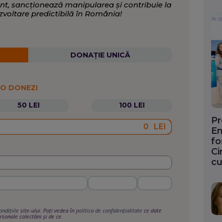
nt, sancționează manipularea și contribuie la
zvoltare predictibilă în România!
DONAȚIE UNICĂ
 O DONEZI
50 LEI
100 LEI
Pr
LEI
En
fo
Ci
cu
ondițiile
site-ului. Poți vedea în
politica de confidențialitate
ce date
rsonale colectăm și de ce.