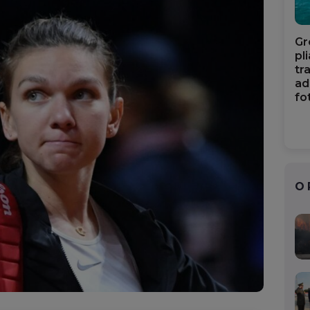
Gr
pl
tr
ad
fo
O