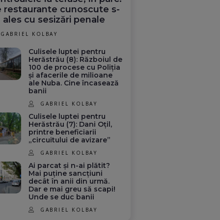
 restaurante cunoscute s-
 ales cu sesizări penale
GABRIEL KOLBAY
Culisele luptei pentru
Herăstrău (8): Războiul de
100 de procese cu Poliția
și afacerile de milioane
ale Nuba. Cine încasează
banii
GABRIEL KOLBAY
Culisele luptei pentru
Herăstrău (7): Dani Oțil,
printre beneficiarii
„circuitului de avizare”
GABRIEL KOLBAY
Ai parcat și n-ai plătit?
Mai puține sancțiuni
decât în anii din urmă.
Dar e mai greu să scapi!
Unde se duc banii
GABRIEL KOLBAY