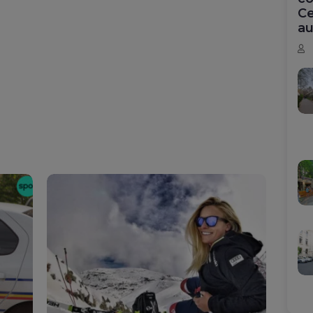
Ce
au