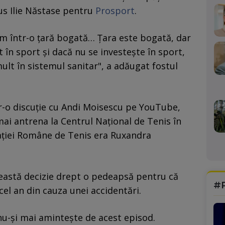
pus Ilie Năstase pentru
Prosport
.
m într-o țară bogată… Țara este bogată, dar
it în sport și dacă nu se investește în sport,
ult în sistemul sanitar", a adăugat fostul
r-o discuție cu Andi Moisescu pe YouTube,
 mai antrena la Centrul Național de Tenis în
ației Române de Tenis era Ruxandra
eastă decizie drept o pedeapsă pentru că
#
cel an din cauza unei accidentări.
u-și mai amintește de acest episod.