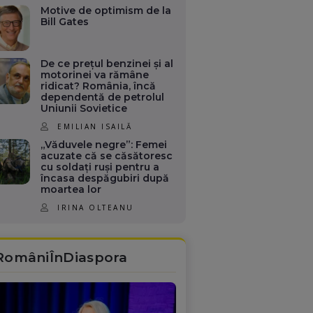
Motive de optimism de la
Bill Gates
De ce prețul benzinei și al
motorinei va rămâne
ridicat? România, încă
dependentă de petrolul
Uniunii Sovietice
EMILIAN ISAILĂ
„Văduvele negre”: Femei
acuzate că se căsătoresc
cu soldați ruși pentru a
încasa despăgubiri după
moartea lor
IRINA OLTEANU
RomâniÎnDiaspora