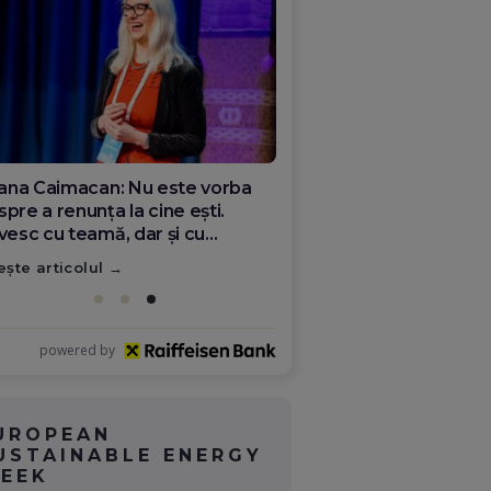
ana Olar, românca de la Google
re demonstrează că diaspora
ate schimba România
ește articolul
powered by
UROPEAN
USTAINABLE ENERGY
EEK