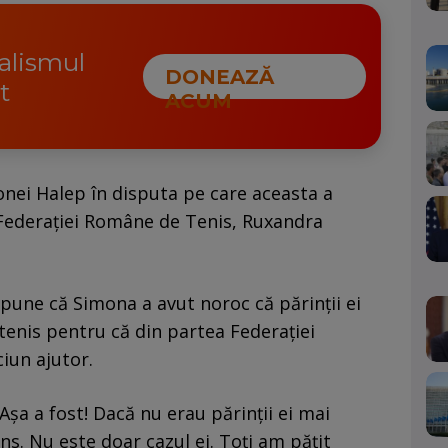
nalismul
DONEAZĂ
t
ACUM
onei Halep în disputa pe care aceasta a
 Federației Române de Tenis, Ruxandra
une că Simona a avut noroc că părinții ei
 tenis pentru că din partea Federației
iun ajutor.
Așa a fost! Dacă nu erau părinții ei mai
ns. Nu este doar cazul ei. Toți am pățit