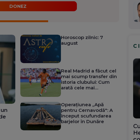
DONEZ
Horoscop zilnic: 7
august
C
Real Madrid a făcut cel
mai scump transfer din
istoria clubului: Cum
arată cele mai
costisitoare mutări
făcute vreodată
Operațiunea „Apă
 un
pentru Cernavodă": A
început scufundarea
 de
barjelor în Dunăre
Cu
He
co