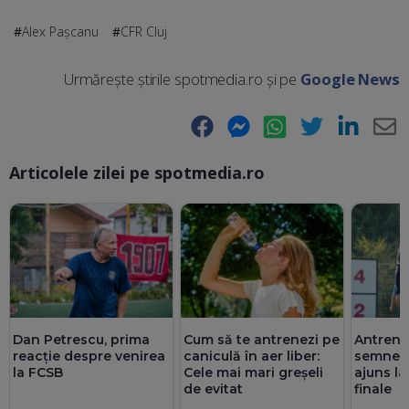
Alex Pașcanu
CFR Cluj
Urmărește știrile spotmedia.ro și pe
Google News
Facebook
Messenger
WhatsApp
Twitter
LinkedIn
E-
Articolele zilei pe spotmedia.ro
Ma
Antrenor
Dan Petrescu, prima
Cum să te antrenezi pe
semneze
reacție despre venirea
caniculă în aer liber:
ajuns la
la FCSB
Cele mai mari greșeli
finale
de evitat