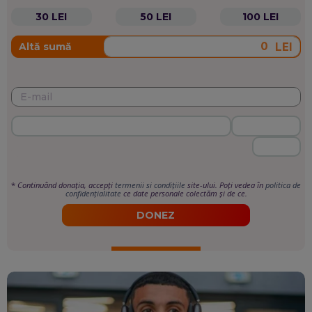
30 LEI
50 LEI
100 LEI
LEI
Altă sumă
*
Continuând donația, accepți
termenii si condițiile
site-ului. Poți vedea în
politica de
confidențialitate
ce date personale colectăm și de ce.
DONEZ