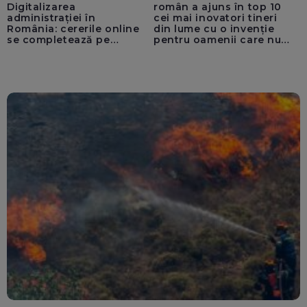
Digitalizarea
român a ajuns în top 10
administrației în
cei mai inovatori tineri
România: cererile online
din lume cu o invenție
se completează pe
pentru oamenii care nu
calculatoarele de la
văd: „Are o misiune
ghișee
clară”