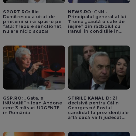
SPORT.RO:
Ilie
NEWS.RO:
CNN -
Dumitrescu a uitat de
Principalul general al lui
prietenii și i-a spus-o pe
Trump „caută o cale de
față: Trebuie sancționat,
ieșire” din războiul cu
nu are nicio scuză!
Iranul, în condițiile în
care opțiunile militare
ale SUA rămân limitate
GSP.RO:
„Gata, e
STIRILE KANAL D:
Zi
INUMAN!” » Ioan Andone
decisivă pentru Călin
cere 3 măsuri URGENTE
Georgescu! Fostul
în România
candidat la prezidențiale
află dacă va fi judecat
pentru tentativă de
lovitură de stat