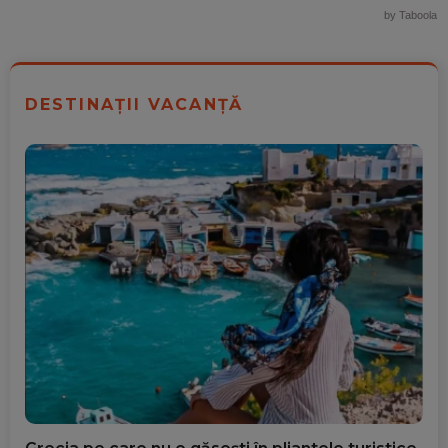
by Taboola
DESTINAȚII VACANȚĂ