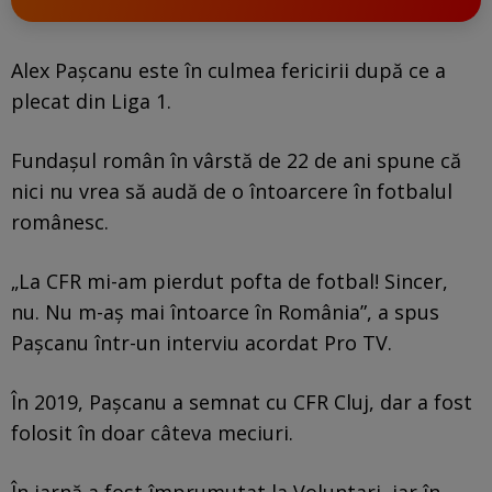
Alex Pașcanu este în culmea fericirii după ce a
plecat din Liga 1.
Fundașul român în vârstă de 22 de ani spune că
nici nu vrea să audă de o întoarcere în fotbalul
românesc.
„La CFR mi-am pierdut pofta de fotbal! Sincer,
nu. Nu m-aș mai întoarce în România”, a spus
Pașcanu într-un interviu acordat Pro TV.
În 2019, Pașcanu a semnat cu CFR Cluj, dar a fost
folosit în doar câteva meciuri.
În iarnă a fost împrumutat la Voluntari, iar în