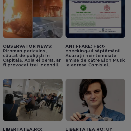
OBSERVATOR NEWS:
ANTI-FAKE:
Fact-
Piroman periculos,
checking-ul săptămânii:
căutat de polițiști în
Acuzații neîntemeiate
Capitală. Abia eliberat, ar
emise de către Elon Musk
fi provocat trei incendii
la adresa Comisiei
într-o noapte
Europene despre oferta
unui „acord secret”
pentru instaurarea
„cenzurii” pe platforma X
LIBERTATEA.RO:
LIBERTATEA.RO:
Un