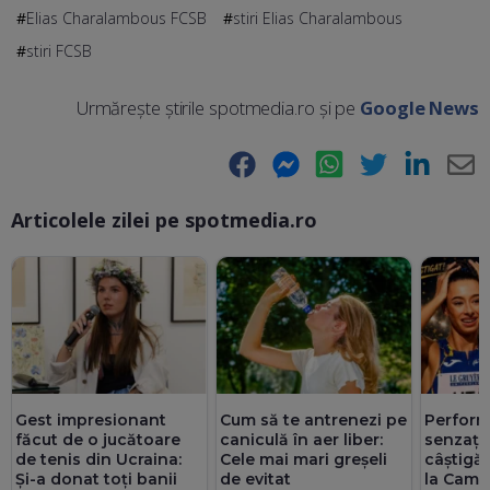
Elias Charalambous FCSB
stiri Elias Charalambous
stiri FCSB
Urmărește știrile spotmedia.ro și pe
Google News
Facebook
Messenger
WhatsApp
Twitter
LinkedIn
E-
Articolele zilei pe spotmedia.ro
Ma
Gest impresionant
Perform
Cum să te antrenezi pe
făcut de o jucătoare
senzație
caniculă în aer liber:
de tenis din Ucraina:
câștigă
Cele mai mari greșeli
Și-a donat toți banii
la Camp
de evitat