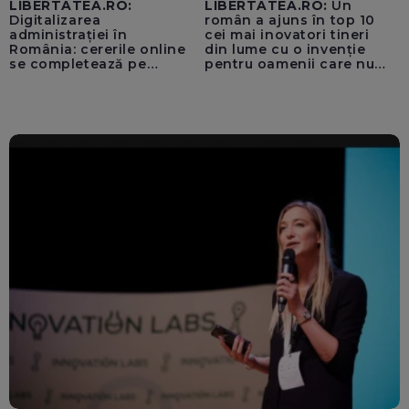
LIBERTATEA.RO:
LIBERTATEA.RO:
Un
Digitalizarea
român a ajuns în top 10
administrației în
cei mai inovatori tineri
România: cererile online
din lume cu o invenție
se completează pe
pentru oamenii care nu
calculatoarele de la
văd: „Are o misiune
ghișee
clară”