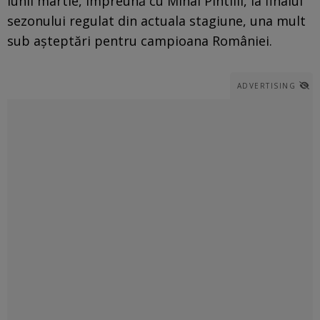
lunii martie, împreună cu Mihai Pintilii, la finalul
sezonului regulat din actuala stagiune, una mult
sub așteptări pentru campioana României.
ADVERTISING