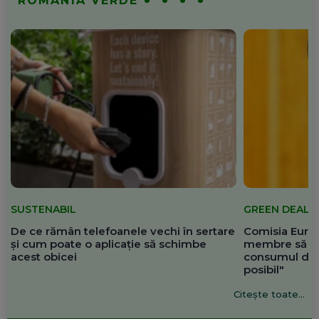
ROMÂNIA VERDE
SUSTENABIL
GREEN DEAL
De ce rămân telefoanele vechi în sertare
Comisia Europ
și cum poate o aplicație să schimbe
membre să re
acest obicei
consumul de 
posibil"
Citește toate...