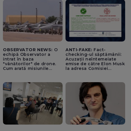
OBSERVATOR NEWS:
O
ANTI-FAKE:
Fact-
echipă Observator a
checking-ul săptămânii:
intrat în baza
Acuzații neîntemeiate
"vânătorilor" de drone.
emise de către Elon Musk
Cum arată misiunile
la adresa Comisiei
piloților de F-16
Europene despre oferta
unui „acord secret”
pentru instaurarea
„cenzurii” pe platforma X