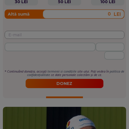
30 LEI
50 LEI
100 LEI
LEI
Altă sumă
*
Continuând donația, accepți
termenii si condițiile
site-ului. Poți vedea în
politica de
confidențialitate
ce date personale colectăm și de ce.
DONEZ