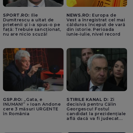
SPORT.RO:
Ilie
NEWS.RO:
Europa de
Dumitrescu a uitat de
Vest a înregistrat cel mai
prietenii și i-a spus-o pe
călduros început de vară
față: Trebuie sancționat,
din istorie. Perioada
nu are nicio scuză!
iunie-iulie, nivel record
GSP.RO:
„Gata, e
STIRILE KANAL D:
Zi
INUMAN!” » Ioan Andone
decisivă pentru Călin
cere 3 măsuri URGENTE
Georgescu! Fostul
în România
candidat la prezidențiale
află dacă va fi judecat
pentru tentativă de
lovitură de stat