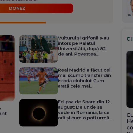
DONEZ
Vulturul și grifonii s-au
C
întors pe Palatul
Universității, după 82
de ani. Povestea
ansamblului distrus de
bombardamente
Real Madrid a făcut cel
mai scump transfer din
istoria clubului: Cum
arată cele mai
costisitoare mutări
făcute vreodată
Eclipsa de Soare din 12
,
august: De unde se
vede în România, la ce
ant
Cu
oră și cum o poți urmări
He
fără să îți afectezi
co
vederea