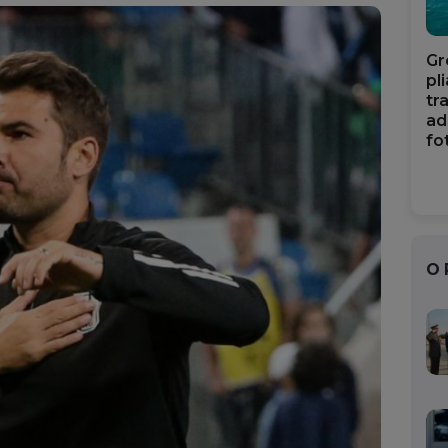
Gr
pl
tr
ad
fo
O