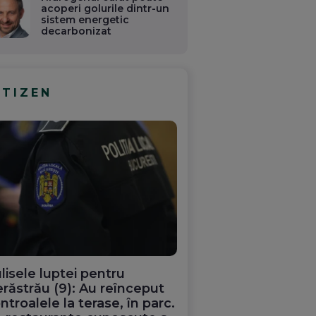
acoperi golurile dintr-un
sistem energetic
decarbonizat
ITIZEN
lisele luptei pentru
răstrău (9): Au reînceput
ntroalele la terase, în parc.