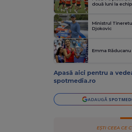
două luni la echi
Ministrul Tineretu
Djokovic
Emma Răducanu s-
Apasă aici pentru a vedea
spotmedia.ro
ADAUGĂ
SPOTMED
EȘTI CEEA CE C