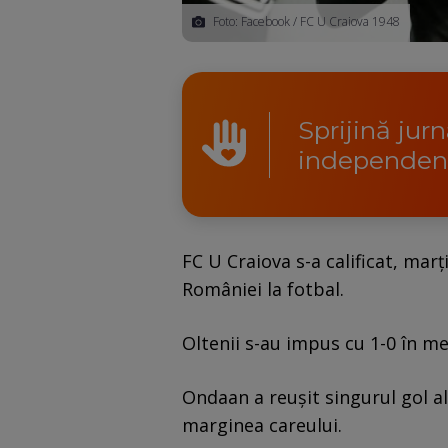
Foto: Facebook / FC U Craiova 1948
Sprijină jur
independen
FC U Craiova s-a calificat, marț
României la fotbal.
Oltenii s-au impus cu 1-0 în mec
Ondaan a reușit singurul gol al
marginea careului.