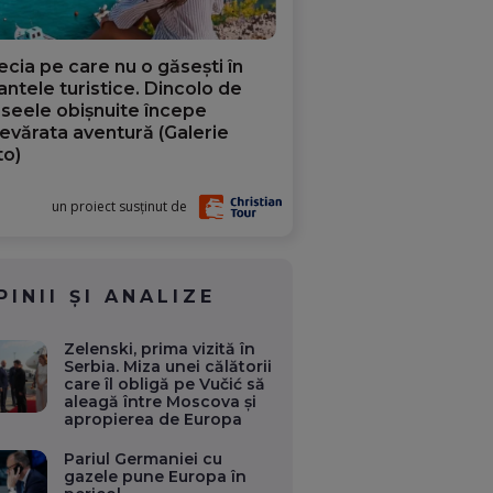
ecia pe care nu o găsești în
iantele turistice. Dincolo de
aseele obișnuite începe
evărata aventură (Galerie
to)
un proiect susținut de
PINII ȘI ANALIZE
Zelenski, prima vizită în
Serbia. Miza unei călătorii
care îl obligă pe Vučić să
aleagă între Moscova și
apropierea de Europa
Pariul Germaniei cu
gazele pune Europa în