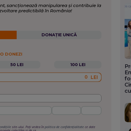
nt, sancționează manipularea și contribuie la
zvoltare predictibilă în România!
DONAȚIE UNICĂ
 O DONEZI
50 LEI
100 LEI
Pr
En
LEI
fo
Ci
cu
ondițiile
site-ului. Poți vedea în
politica de confidențialitate
ce date
rsonale colectăm și de ce.