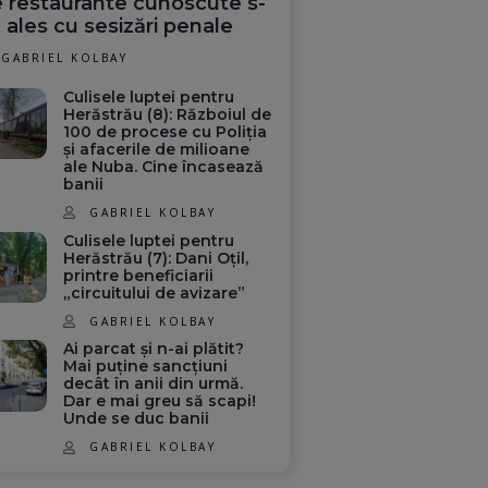
 restaurante cunoscute s-
 ales cu sesizări penale
GABRIEL KOLBAY
Culisele luptei pentru
Herăstrău (8): Războiul de
100 de procese cu Poliția
și afacerile de milioane
ale Nuba. Cine încasează
banii
GABRIEL KOLBAY
Culisele luptei pentru
Herăstrău (7): Dani Oțil,
printre beneficiarii
„circuitului de avizare”
GABRIEL KOLBAY
Ai parcat și n-ai plătit?
Mai puține sancțiuni
decât în anii din urmă.
Dar e mai greu să scapi!
Unde se duc banii
GABRIEL KOLBAY