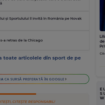
pă
lui şi Sportulului îl invită în România pe Novak
Di
a retras de la Chicago
ca
po
Cit
 toate articolele din sport de pe
›
IA
CA SURSĂ PREFERATĂ
ÎN GOOGLE
E
S
W
ITEȘTI, CITEȘTE RESPONSABIL!