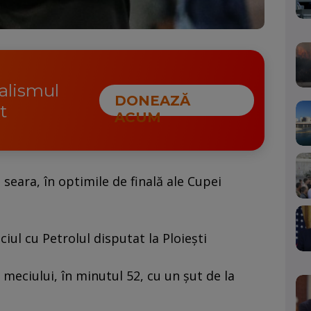
nalismul
DONEAZĂ
t
ACUM
i seara, în optimile de finală ale Cupei
iul cu Petrolul disputat la Ploiești
 meciului, în minutul 52, cu un șut de la