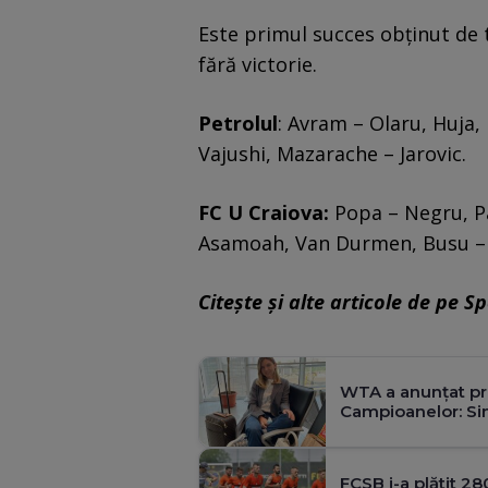
Este primul succes obținut de 
fără victorie.
Petrolul
: Avram – Olaru, Huja,
Vajushi, Mazarache – Jarovic.
FC U Craiova:
Popa – Negru, P
Asamoah, Van Durmen, Busu – 
Citește și alte articole de pe S
WTA a anunțat pri
Campioanelor: Sim
FCSB i-a plătit 28