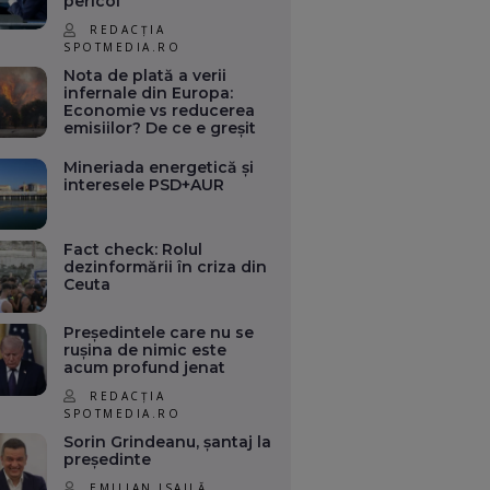
pericol
REDACȚIA
SPOTMEDIA.RO
Nota de plată a verii
infernale din Europa:
Economie vs reducerea
emisiilor? De ce e greșit
Mineriada energetică și
interesele PSD+AUR
Fact check: Rolul
dezinformării în criza din
Ceuta
Președintele care nu se
rușina de nimic este
acum profund jenat
REDACȚIA
SPOTMEDIA.RO
Sorin Grindeanu, șantaj la
președinte
EMILIAN ISAILĂ