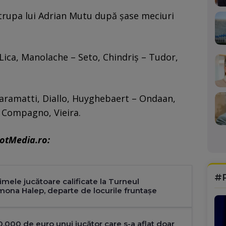
trupa lui Adrian Mutu după șase meciuri
 Lica, Manolache – Seto, Chindriș – Tudor,
aramatti, Diallo, Huyghebaert – Ondaan,
Compagno, Vieira.
potMedia.ro:
#
mele jucătoare calificate la Turneul
ona Halep, departe de locurile fruntașe
0.000 de euro unui jucător care s-a aflat doar