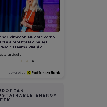
ana Olar, românca de la Google
re demonstrează că diaspora
ate schimba România
ește articolul
powered by
UROPEAN
USTAINABLE ENERGY
EEK