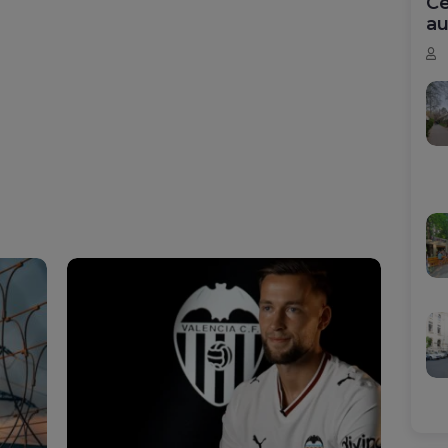
Ce
au