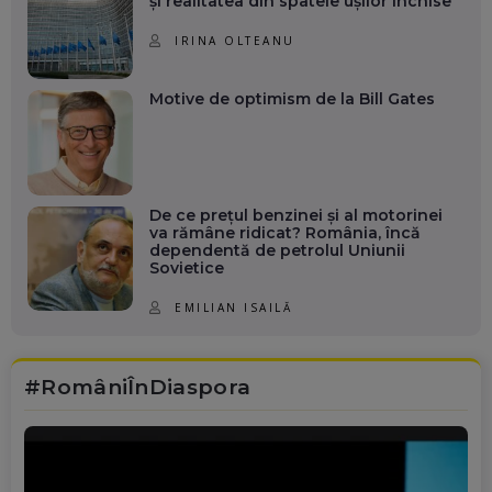
și realitatea din spatele ușilor închise
IRINA OLTEANU
Motive de optimism de la Bill Gates
De ce prețul benzinei și al motorinei
va rămâne ridicat? România, încă
dependentă de petrolul Uniunii
Sovietice
EMILIAN ISAILĂ
#RomâniÎnDiaspora