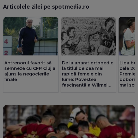
Articolele zilei pe spotmedia.ro
Ma
Antrenorul favorit să
De la aparat ortopedic
Liga bog
semneze cu CFR Cluj a
la titlul de cea mai
cele 20 
ajuns la negocierile
rapidă femeie din
Premier
finale
lume: Povestea
doborât
fascinantă a Wilmei
mai scu
Rudolph