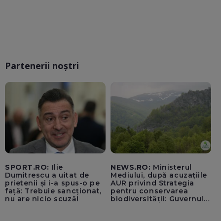
Partenerii noștri
SPORT.RO:
Ilie
NEWS.RO:
Ministerul
Dumitrescu a uitat de
Mediului, după acuzațiile
prietenii și i-a spus-o pe
AUR privind Strategia
față: Trebuie sancționat,
pentru conservarea
nu are nicio scuză!
biodiversității: Guvernul a
aprobat încă din 2022 o
alocare maximă de