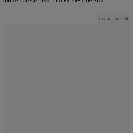
multe adrese Teatrului Evreiesc de Stat.
ADVERTISING