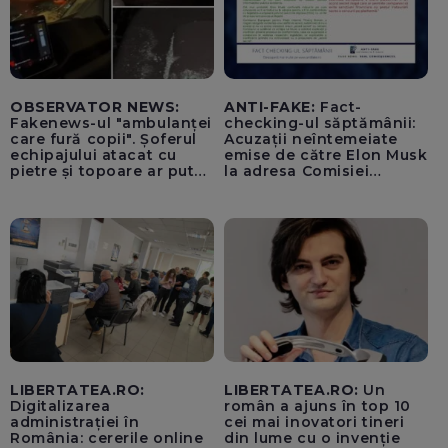
OBSERVATOR NEWS:
ANTI-FAKE:
Fact-
Fakenews-ul "ambulanței
checking-ul săptămânii:
care fură copii". Șoferul
Acuzații neîntemeiate
echipajului atacat cu
emise de către Elon Musk
pietre și topoare ar putea
la adresa Comisiei
rămâne orb
Europene despre oferta
unui „acord secret”
pentru instaurarea
„cenzurii” pe platforma X
LIBERTATEA.RO:
LIBERTATEA.RO:
Un
Digitalizarea
român a ajuns în top 10
administrației în
cei mai inovatori tineri
România: cererile online
din lume cu o invenție