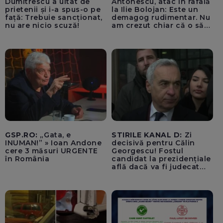
Dumitrescu a uitat de
Antonescu, atac în rafală
prietenii și i-a spus-o pe
la Ilie Bolojan: Este un
față: Trebuie sancționat,
demagog rudimentar. Nu
nu are nicio scuză!
am crezut chiar că o să
ajungă Partidul Național
Liberal să rămână în
Sighiartău, primarul de la
Reșița și Florin Roman
GSP.RO:
„Gata, e
STIRILE KANAL D:
Zi
INUMAN!” » Ioan Andone
decisivă pentru Călin
cere 3 măsuri URGENTE
Georgescu! Fostul
în România
candidat la prezidențiale
află dacă va fi judecat
pentru tentativă de
lovitură de stat