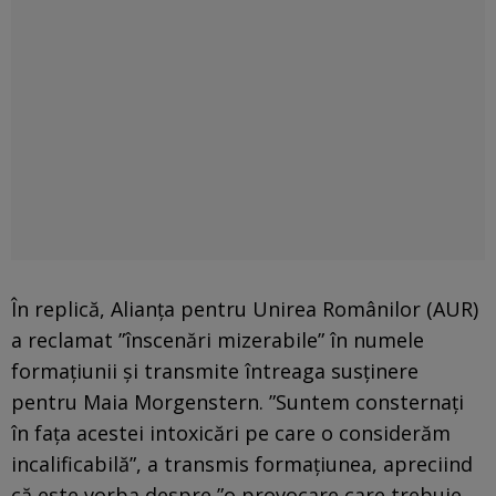
În replică, Alianţa pentru Unirea Românilor (AUR)
a reclamat ”înscenări mizerabile” în numele
formaţiunii şi transmite întreaga susţinere
pentru Maia Morgenstern. ”Suntem consternaţi
în faţa acestei intoxicări pe care o considerăm
incalificabilă”, a transmis formaţiunea, apreciind
că este vorba despre ”o provocare care trebuie