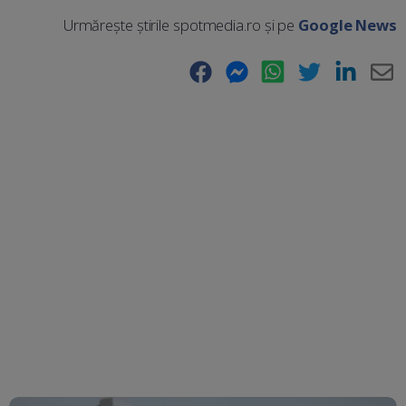
Urmărește știrile spotmedia.ro și pe
Google News
Facebook
Messenger
WhatsApp
Twitter
LinkedIn
E-
Ma