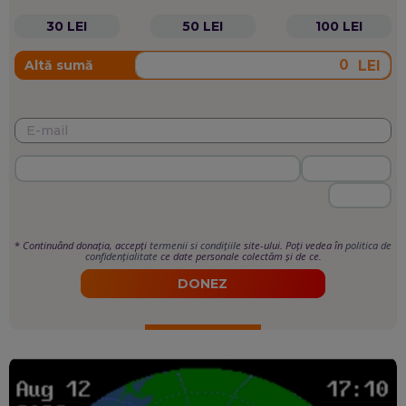
30 LEI
50 LEI
100 LEI
LEI
Altă sumă
*
Continuând donația, accepți
termenii si condițiile
site-ului. Poți vedea în
politica de
confidențialitate
ce date personale colectăm și de ce.
DONEZ