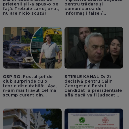
prietenii și i-a spus-o pe
pentru trădare și
față: Trebuie sancționat,
comunicarea de
nu are nicio scuză!
informații false /
Documentul, depus la
Parchetul de pe lângă
Înalta Curte de Casație și
Justiție de Adrian
Băzăvan și Asociația
„Lupii Tricolori”
GSP.RO:
Fostul șef de
STIRILE KANAL D:
Zi
club surprinde cu o
decisivă pentru Călin
teorie discutabilă: „Așa,
Georgescu! Fostul
n-am mai fi avut cel mai
candidat la prezidențiale
scump curent din
află dacă va fi judecat
Uniunea Europeană”
pentru tentativă de
lovitură de stat