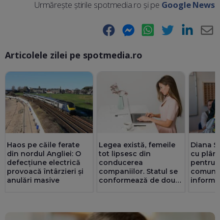
Urmărește știrile spotmedia.ro și pe
Google News
Facebook
Messenger
WhatsApp
Twitter
LinkedIn
E-
Articolele zilei pe spotmedia.ro
Ma
Haos pe căile ferate
Legea există, femeile
Diana Ș
din nordul Angliei: O
tot lipsesc din
cu plân
defecțiune electrică
conducerea
pentru t
provoacă întârzieri și
companiilor. Statul se
comuni
anulări masive
conformează de două
informaț
ori mai bine decât
de ce o
privatul. 25 de consilii
au doar bărbați