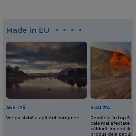
Made in EU
ANALIZĂ
ANALIZĂ
Veriga slabă a apărării europene
România, în top 5 ț
cele mai afectate de
căldură. Incendiile ș
produs deja pagube