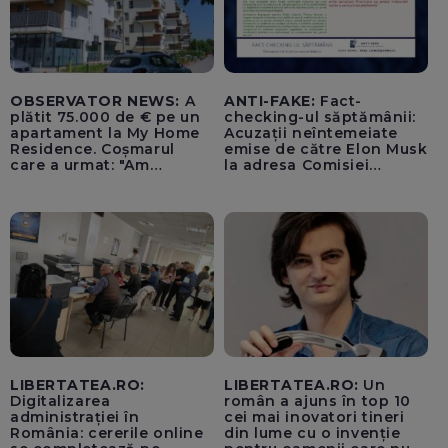
OBSERVATOR NEWS:
A
ANTI-FAKE:
Fact-
plătit 75.000 de € pe un
checking-ul săptămânii:
apartament la My Home
Acuzații neîntemeiate
Residence. Coșmarul
emise de către Elon Musk
care a urmat: "Am
la adresa Comisiei
început să tremur"
Europene despre oferta
unui „acord secret”
pentru instaurarea
„cenzurii” pe platforma X
LIBERTATEA.RO:
LIBERTATEA.RO:
Un
Digitalizarea
român a ajuns în top 10
administrației în
cei mai inovatori tineri
România: cererile online
din lume cu o invenție