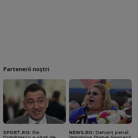
Partenerii noștri
SPORT.RO:
Ilie
NEWS.RO:
Denunț penal
Dumitrescu a uitat de
împotriva Dianei Șoșoacă