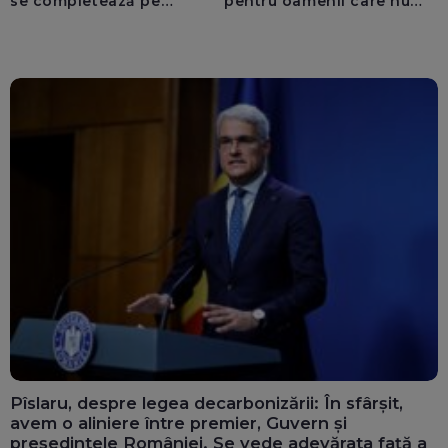
se completează pe
pentru oamenii care nu
calculatoarele de la
văd: „Are o misiune
ghișee
clară”
Pîslaru, despre legea decarbonizării: În sfârșit,
avem o aliniere între premier, Guvern și
președintele României. Se vede adevărata față a